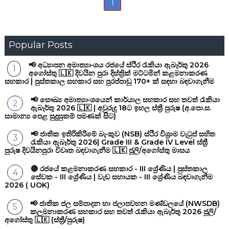
1
Popular Posts
📢 අධ්‍යාපන අමාත්‍යාංශය රජයේ ස්ථිර රැකියා ඇබෑර්තු 2026
අගෝස්තු 🇱🇰 දිවයින පුරා දිස්ත්‍රික් මට්ටමින් කළමනාකරණ
සහකාර | පුස්තකාල සහකාර සහ පුරප්පාඩු 170+ ක් සඳහා බඳවාගැනීම
📢 සෞඛ්‍ය අමාත්‍යාංශයෙන් කාර්යාල සහකාර සහ තවත් රැකියා
ඇබෑර්තු 2026 🇱🇰 | අවුරුදු 18ට ඉහල ස්ත්‍රී පුරුෂ (අ.පො.ස.
සාමාන්‍ය පෙළ සුදුසුකම් පමණක් සිට)
📢 ජාතික ඉතිරිකිරීමේ බැංකුව (NSB) ස්ථිර විශ්‍රාම වැටුප් සහිත
රැකියා ඇබෑර්තු 2026| Grade III & Grade IV Level ස්ත්‍රී
පුරුෂ දිවයිනපුරා විවෘත බඳවාගැනීම 🇱🇰 ජූලි/අගෝස්තු මාසය
🔴 රජයේ කළමනාකරණ සහකාර - III ශ්‍රේණිය | පුස්තකාල
සේවක - III ශ්‍රේණිය | වැඩ සහායක - III ශ්‍රේණිය බඳවාගැනීම
2026 ( UOK)
📢 ජාතික ජල සම්පාදන හා ජලාපවහන මණ්ඩලයේ (NWSDB)
කලමනාකරණ සහකාර සහ තවත් රැකියා ඇබෑර්තු 2026 ජූලි/
අගෝස්තු 🇱🇰 (ස්ත්‍රී/පුරුෂ)