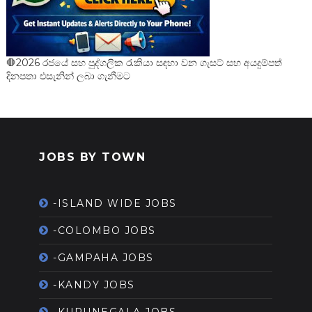
🛑2026 රජයේ සහ පුද්ගලික රැකියා සඳහා වන ගැසට් සහ අයදුම්පත්
දිනපතා එසැනින් ලබා ගැනීමට
JOBS BY TOWN
-ISLAND WIDE JOBS
-COLOMBO JOBS
-GAMPAHA JOBS
-KANDY JOBS
-KURUNEGALA JOBS