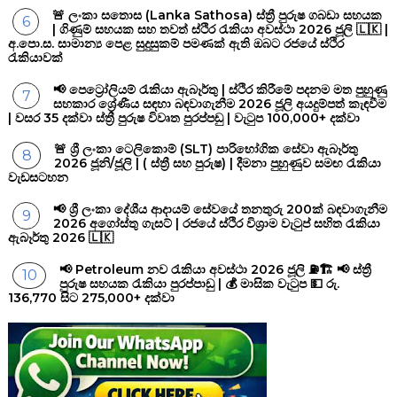
🚨 ලංකා සතොස (Lanka Sathosa) ස්ත්‍රී පුරුෂ ගබඩා සහයක
| ගිණුම් සහයක සහ තවත් ස්ථිර රැකියා අවස්ථා 2026 ජූලි 🇱🇰 |
අ.පො.ස. සාමාන්‍ය පෙළ සුදුසුකම් පමණක් ඇති ඔබට රජයේ ස්ථිර
රැකියාවක්
📢 පෙට්‍රෝලියම් රැකියා ඇබෑර්තු | ස්ථිර කිරීමේ පදනම මත පුහුණු
සහකාර ශ්‍රේණීය සඳහා බඳවාගැනීම 2026 ජූලි අයදුම්පත් කැඳවීම
| වසර 35 දක්වා ස්ත්‍රී පුරුෂ විවෘත පුරප්පඩු | වැටුප 100,000+ දක්වා
🚨 ශ්‍රී ලංකා ටෙලිකොම් (SLT) පාරිභෝගික සේවා ඇබෑර්තු
2026 ජූනි/ජූලි | ( ස්ත්‍රී සහ පුරුෂ) | දීමනා පුහුණුව සමඟ රැකියා
වැඩසටහන
📢 ශ්‍රී ලංකා දේශීය ආදායම් සේවයේ තනතුරු 200ක් බඳවාගැනීම
2026 අගෝස්තු ගැසට් | රජයේ ස්ථිර විශ්‍රාම වැටුප් සහිත රැකියා
ඇබෑර්තු 2026 🇱🇰
📢 Petroleum නව රැකියා අවස්ථා 2026 ජූලි ⛽🏗️ 📢 ස්ත්‍රී
පුරුෂ සහයක රැකියා පුරප්පාඩු | 💰 මාසික වැටුප 💵 රු.
136,770 සිට 275,000+ දක්වා