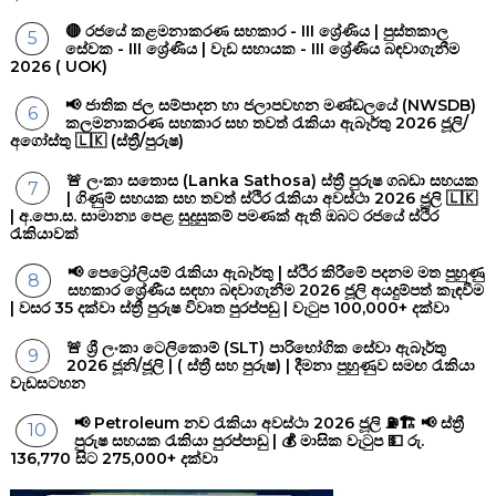
🔴 රජයේ කළමනාකරණ සහකාර - III ශ්‍රේණිය | පුස්තකාල
සේවක - III ශ්‍රේණිය | වැඩ සහායක - III ශ්‍රේණිය බඳවාගැනීම
2026 ( UOK)
📢 ජාතික ජල සම්පාදන හා ජලාපවහන මණ්ඩලයේ (NWSDB)
කලමනාකරණ සහකාර සහ තවත් රැකියා ඇබෑර්තු 2026 ජූලි/
අගෝස්තු 🇱🇰 (ස්ත්‍රී/පුරුෂ)
🚨 ලංකා සතොස (Lanka Sathosa) ස්ත්‍රී පුරුෂ ගබඩා සහයක
| ගිණුම් සහයක සහ තවත් ස්ථිර රැකියා අවස්ථා 2026 ජූලි 🇱🇰
| අ.පො.ස. සාමාන්‍ය පෙළ සුදුසුකම් පමණක් ඇති ඔබට රජයේ ස්ථිර
රැකියාවක්
📢 පෙට්‍රෝලියම් රැකියා ඇබෑර්තු | ස්ථිර කිරීමේ පදනම මත පුහුණු
සහකාර ශ්‍රේණීය සඳහා බඳවාගැනීම 2026 ජූලි අයදුම්පත් කැඳවීම
| වසර 35 දක්වා ස්ත්‍රී පුරුෂ විවෘත පුරප්පඩු | වැටුප 100,000+ දක්වා
🚨 ශ්‍රී ලංකා ටෙලිකොම් (SLT) පාරිභෝගික සේවා ඇබෑර්තු
2026 ජූනි/ජූලි | ( ස්ත්‍රී සහ පුරුෂ) | දීමනා පුහුණුව සමඟ රැකියා
වැඩසටහන
📢 Petroleum නව රැකියා අවස්ථා 2026 ජූලි ⛽🏗️ 📢 ස්ත්‍රී
පුරුෂ සහයක රැකියා පුරප්පාඩු | 💰 මාසික වැටුප 💵 රු.
136,770 සිට 275,000+ දක්වා