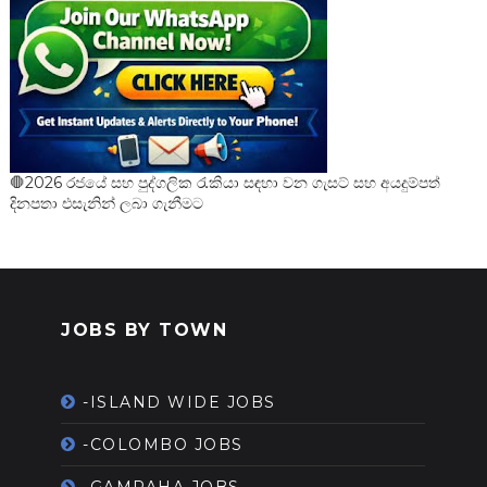
🛑2026 රජයේ සහ පුද්ගලික රැකියා සඳහා වන ගැසට් සහ අයදුම්පත්
දිනපතා එසැනින් ලබා ගැනීමට
JOBS BY TOWN
-ISLAND WIDE JOBS
-COLOMBO JOBS
-GAMPAHA JOBS