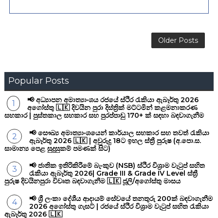
Older Posts
Popular Posts
📢 අධ්‍යාපන අමාත්‍යාංශය රජයේ ස්ථිර රැකියා ඇබෑර්තු 2026
අගෝස්තු 🇱🇰 දිවයින පුරා දිස්ත්‍රික් මට්ටමින් කළමනාකරණ
සහකාර | පුස්තකාල සහකාර සහ පුරප්පාඩු 170+ ක් සඳහා බඳවාගැනීම
📢 සෞඛ්‍ය අමාත්‍යාංශයෙන් කාර්යාල සහකාර සහ තවත් රැකියා
ඇබෑර්තු 2026 🇱🇰 | අවුරුදු 18ට ඉහල ස්ත්‍රී පුරුෂ (අ.පො.ස.
සාමාන්‍ය පෙළ සුදුසුකම් පමණක් සිට)
📢 ජාතික ඉතිරිකිරීමේ බැංකුව (NSB) ස්ථිර විශ්‍රාම වැටුප් සහිත
රැකියා ඇබෑර්තු 2026| Grade III & Grade IV Level ස්ත්‍රී
පුරුෂ දිවයිනපුරා විවෘත බඳවාගැනීම 🇱🇰 ජූලි/අගෝස්තු මාසය
📢 ශ්‍රී ලංකා දේශීය ආදායම් සේවයේ තනතුරු 200ක් බඳවාගැනීම
2026 අගෝස්තු ගැසට් | රජයේ ස්ථිර විශ්‍රාම වැටුප් සහිත රැකියා
ඇබෑර්තු 2026 🇱🇰