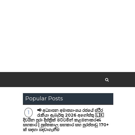
Popular Posts
📢 අධ්‍යාපන අමාත්‍යාංශය රජයේ ස්ථිර
රැකියා ඇබෑර්තු 2026 අගෝස්තු 🇱🇰
දිවයින පුරා දිස්ත්‍රික් මට්ටමින් කළමනාකරණ
සහකාර | පුස්තකාල සහකාර සහ පුරප්පාඩු 170+
ක් සඳහා බඳවාගැනීම