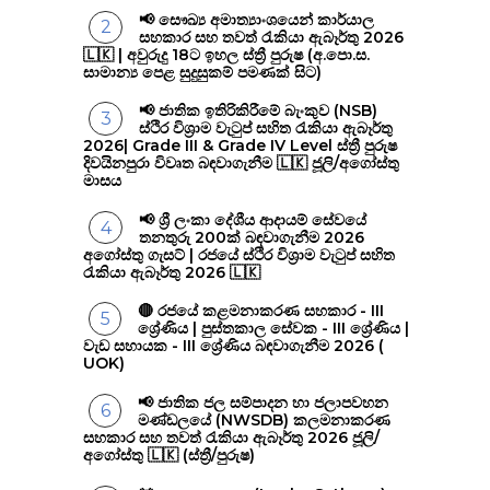
📢 සෞඛ්‍ය අමාත්‍යාංශයෙන් කාර්යාල
සහකාර සහ තවත් රැකියා ඇබෑර්තු 2026
🇱🇰 | අවුරුදු 18ට ඉහල ස්ත්‍රී පුරුෂ (අ.පො.ස.
සාමාන්‍ය පෙළ සුදුසුකම් පමණක් සිට)
📢 ජාතික ඉතිරිකිරීමේ බැංකුව (NSB)
ස්ථිර විශ්‍රාම වැටුප් සහිත රැකියා ඇබෑර්තු
2026| Grade III & Grade IV Level ස්ත්‍රී පුරුෂ
දිවයිනපුරා විවෘත බඳවාගැනීම 🇱🇰 ජූලි/අගෝස්තු
මාසය
📢 ශ්‍රී ලංකා දේශීය ආදායම් සේවයේ
තනතුරු 200ක් බඳවාගැනීම 2026
අගෝස්තු ගැසට් | රජයේ ස්ථිර විශ්‍රාම වැටුප් සහිත
රැකියා ඇබෑර්තු 2026 🇱🇰
🔴 රජයේ කළමනාකරණ සහකාර - III
ශ්‍රේණිය | පුස්තකාල සේවක - III ශ්‍රේණිය |
වැඩ සහායක - III ශ්‍රේණිය බඳවාගැනීම 2026 (
UOK)
📢 ජාතික ජල සම්පාදන හා ජලාපවහන
මණ්ඩලයේ (NWSDB) කලමනාකරණ
සහකාර සහ තවත් රැකියා ඇබෑර්තු 2026 ජූලි/
අගෝස්තු 🇱🇰 (ස්ත්‍රී/පුරුෂ)