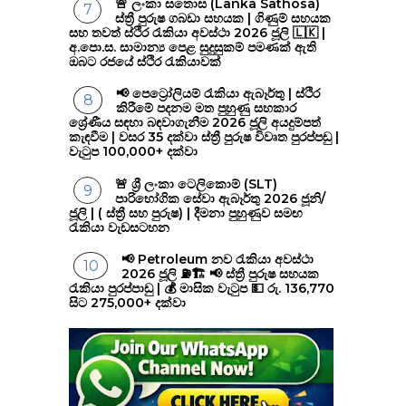
🚨 ලංකා සතොස (Lanka Sathosa)
ස්ත්‍රී පුරුෂ ගබඩා සහයක | ගිණුම් සහයක
සහ තවත් ස්ථිර රැකියා අවස්ථා 2026 ජූලි 🇱🇰 |
අ.පො.ස. සාමාන්‍ය පෙළ සුදුසුකම් පමණක් ඇති
ඔබට රජයේ ස්ථිර රැකියාවක්
📢 පෙට්‍රෝලියම් රැකියා ඇබෑර්තු | ස්ථිර
කිරීමේ පදනම මත පුහුණු සහකාර
ශ්‍රේණීය සඳහා බඳවාගැනීම 2026 ජූලි අයදුම්පත්
කැඳවීම | වසර 35 දක්වා ස්ත්‍රී පුරුෂ විවෘත පුරප්පඩු |
වැටුප 100,000+ දක්වා
🚨 ශ්‍රී ලංකා ටෙලිකොම් (SLT)
පාරිභෝගික සේවා ඇබෑර්තු 2026 ජූනි/
ජූලි | ( ස්ත්‍රී සහ පුරුෂ) | දීමනා පුහුණුව සමඟ
රැකියා වැඩසටහන
📢 Petroleum නව රැකියා අවස්ථා
2026 ජූලි ⛽🏗️ 📢 ස්ත්‍රී පුරුෂ සහයක
රැකියා පුරප්පාඩු | 💰 මාසික වැටුප 💵 රු. 136,770
සිට 275,000+ දක්වා