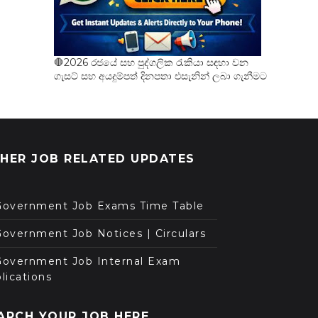
🛑2026 රජයේ සහ පුද්ගලික රැකියා සඳහා වන
ගැසට් සහ අයදුම්පත් දිනපතා එසැනින් ලබා ගැනීමට
HER JOB RELATED UPDATES
Government Job Exams Time Table
overnment Job Notices | Circulars
Government Job Internal Exam
lications
ARCH YOUR JOB HERE