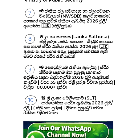
📢 ජාතික ජල සම්පාදන හා ජලාපවහන
මණ්ඩලයේ (NWSDB) කලමනාකරණ
සහකාර සහ තවත් රැකියා ඇබෑර්තු 2026 ජූලි/
අගෝස්තු 🇱🇰 (ස්ත්‍රී/පුරුෂ)
🚨 ලංකා සතොස (Lanka Sathosa)
ස්ත්‍රී පුරුෂ ගබඩා සහයක | ගිණුම් සහයක
සහ තවත් ස්ථිර රැකියා අවස්ථා 2026 ජූලි 🇱🇰 |
අ.පො.ස. සාමාන්‍ය පෙළ සුදුසුකම් පමණක් ඇති
ඔබට රජයේ ස්ථිර රැකියාවක්
📢 පෙට්‍රෝලියම් රැකියා ඇබෑර්තු | ස්ථිර
කිරීමේ පදනම මත පුහුණු සහකාර
ශ්‍රේණීය සඳහා බඳවාගැනීම 2026 ජූලි අයදුම්පත්
කැඳවීම | වසර 35 දක්වා ස්ත්‍රී පුරුෂ විවෘත පුරප්පඩු |
වැටුප 100,000+ දක්වා
🚨 ශ්‍රී ලංකා ටෙලිකොම් (SLT)
පාරිභෝගික සේවා ඇබෑර්තු 2026 ජූනි/
ජූලි | ( ස්ත්‍රී සහ පුරුෂ) | දීමනා පුහුණුව සමඟ
රැකියා වැඩසටහන