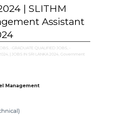
l 2024 | SLITHM
agement Assistant
024
OBS,
-GRADUATE QUALIFIED JOBS,
-
024,
| JOBS IN SRI LANKA 2024,
Government
otel Management
hnical)