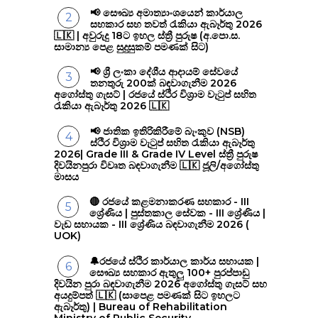
📢 සෞඛ්‍ය අමාත්‍යාංශයෙන් කාර්යාල
සහකාර සහ තවත් රැකියා ඇබෑර්තු 2026
🇱🇰 | අවුරුදු 18ට ඉහල ස්ත්‍රී පුරුෂ (අ.පො.ස.
සාමාන්‍ය පෙළ සුදුසුකම් පමණක් සිට)
📢 ශ්‍රී ලංකා දේශීය ආදායම් සේවයේ
තනතුරු 200ක් බඳවාගැනීම 2026
අගෝස්තු ගැසට් | රජයේ ස්ථිර විශ්‍රාම වැටුප් සහිත
රැකියා ඇබෑර්තු 2026 🇱🇰
📢 ජාතික ඉතිරිකිරීමේ බැංකුව (NSB)
ස්ථිර විශ්‍රාම වැටුප් සහිත රැකියා ඇබෑර්තු
2026| Grade III & Grade IV Level ස්ත්‍රී පුරුෂ
දිවයිනපුරා විවෘත බඳවාගැනීම 🇱🇰 ජූලි/අගෝස්තු
මාසය
🔴 රජයේ කළමනාකරණ සහකාර - III
ශ්‍රේණිය | පුස්තකාල සේවක - III ශ්‍රේණිය |
වැඩ සහායක - III ශ්‍රේණිය බඳවාගැනීම 2026 (
UOK)
🔔රජයේ ස්ථිර කාර්යාල කාර්ය සහායක |
සෞඛ්‍ය සහකාර ඇතුලු 100+ පුරප්පාඩු
දිවයින පුරා බඳවාගැනීම 2026 අගෝස්තු ගැසට් සහ
අයදුම්පත් 🇱🇰 (සාපෙළ පමණක් සිට ඉහලට
ඇබෑර්තු) | Bureau of Rehabilitation
Ministry of Public Security