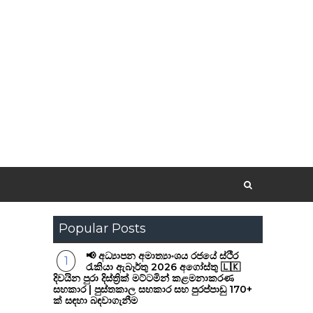
Popular Posts
📢 අධ්‍යාපන අමාත්‍යාංශය රජයේ ස්ථිර
රැකියා ඇබෑර්තු 2026 අගෝස්තු 🇱🇰
දිවයින පුරා දිස්ත්‍රික් මට්ටමින් කළමනාකරණ
සහකාර | පුස්තකාල සහකාර සහ පුරප්පාඩු 170+
ක් සඳහා බඳවාගැනීම