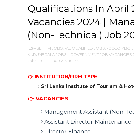
Qualifications In Apri
Vacancies 2024 | Man
(Non-Technical) Job 2
--SLITHM JOBS,
-AL QUALIFIED JOBS,
-COLOMBO J
KURUNEGALA JOBS,
| GOVERNMENT JOB VACANCIES 2
Jobs,
OFFICE ADMIN JOBS,
👉
INSTITUTION/FIRM TYPE
Sri Lanka Institute of Tourism & H
👉 VACANCIES
Management Assistant (Non-Tec
Assistant Director-Maintenance
Director-Finance