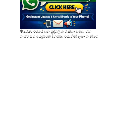
🛑2026 රජයේ සහ පුද්ගලික රැකියා සඳහා වන
ගැසට් සහ අයදුම්පත් දිනපතා එසැනින් ලබා ගැනීමට