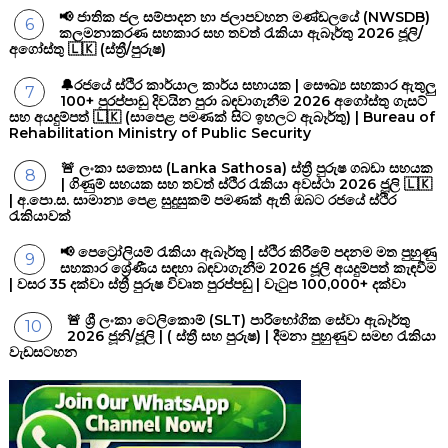
📢 ජාතික ජල සම්පාදන හා ජලාපවහන මණ්ඩලයේ (NWSDB)
කලමනාකරණ සහකාර සහ තවත් රැකියා ඇබෑර්තු 2026 ජූලි/
අගෝස්තු 🇱🇰 (ස්ත්‍රී/පුරුෂ)
🔔රජයේ ස්ථිර කාර්යාල කාර්ය සහායක | සෞඛ්‍ය සහකාර ඇතුලු
100+ පුරප්පාඩු දිවයින පුරා බඳවාගැනීම 2026 අගෝස්තු ගැසට්
සහ අයදුම්පත් 🇱🇰 (සාපෙළ පමණක් සිට ඉහලට ඇබෑර්තු) | Bureau of
Rehabilitation Ministry of Public Security
🚨 ලංකා සතොස (Lanka Sathosa) ස්ත්‍රී පුරුෂ ගබඩා සහයක
| ගිණුම් සහයක සහ තවත් ස්ථිර රැකියා අවස්ථා 2026 ජූලි 🇱🇰
| අ.පො.ස. සාමාන්‍ය පෙළ සුදුසුකම් පමණක් ඇති ඔබට රජයේ ස්ථිර
රැකියාවක්
📢 පෙට්‍රෝලියම් රැකියා ඇබෑර්තු | ස්ථිර කිරීමේ පදනම මත පුහුණු
සහකාර ශ්‍රේණීය සඳහා බඳවාගැනීම 2026 ජූලි අයදුම්පත් කැඳවීම
| වසර 35 දක්වා ස්ත්‍රී පුරුෂ විවෘත පුරප්පඩු | වැටුප 100,000+ දක්වා
🚨 ශ්‍රී ලංකා ටෙලිකොම් (SLT) පාරිභෝගික සේවා ඇබෑර්තු
2026 ජූනි/ජූලි | ( ස්ත්‍රී සහ පුරුෂ) | දීමනා පුහුණුව සමඟ රැකියා
වැඩසටහන