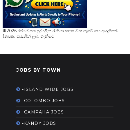
🛑2026 රජයේ සහ පුද්ගලික රැකියා සඳහා වන ගැසට් සහ අයදුම්පත්
දිනපතා එසැනින් ලබා ගැනීමට
JOBS BY TOWN
-ISLAND WIDE JOBS
-COLOMBO JOBS
-GAMPAHA JOBS
-KANDY JOBS