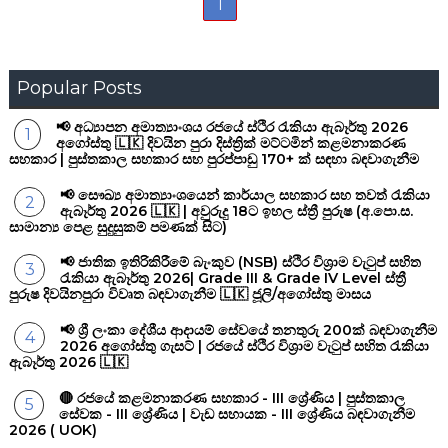
1
Popular Posts
📢 අධ්‍යාපන අමාත්‍යාංශය රජයේ ස්ථිර රැකියා ඇබෑර්තු 2026
අගෝස්තු 🇱🇰 දිවයින පුරා දිස්ත්‍රික් මට්ටමින් කළමනාකරණ
සහකාර | පුස්තකාල සහකාර සහ පුරප්පාඩු 170+ ක් සඳහා බඳවාගැනීම
📢 සෞඛ්‍ය අමාත්‍යාංශයෙන් කාර්යාල සහකාර සහ තවත් රැකියා
ඇබෑර්තු 2026 🇱🇰 | අවුරුදු 18ට ඉහල ස්ත්‍රී පුරුෂ (අ.පො.ස.
සාමාන්‍ය පෙළ සුදුසුකම් පමණක් සිට)
📢 ජාතික ඉතිරිකිරීමේ බැංකුව (NSB) ස්ථිර විශ්‍රාම වැටුප් සහිත
රැකියා ඇබෑර්තු 2026| Grade III & Grade IV Level ස්ත්‍රී
පුරුෂ දිවයිනපුරා විවෘත බඳවාගැනීම 🇱🇰 ජූලි/අගෝස්තු මාසය
📢 ශ්‍රී ලංකා දේශීය ආදායම් සේවයේ තනතුරු 200ක් බඳවාගැනීම
2026 අගෝස්තු ගැසට් | රජයේ ස්ථිර විශ්‍රාම වැටුප් සහිත රැකියා
ඇබෑර්තු 2026 🇱🇰
🔴 රජයේ කළමනාකරණ සහකාර - III ශ්‍රේණිය | පුස්තකාල
සේවක - III ශ්‍රේණිය | වැඩ සහායක - III ශ්‍රේණිය බඳවාගැනීම
2026 ( UOK)