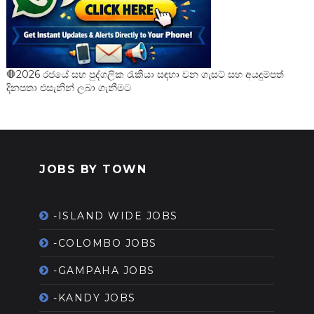
🛑2026 රජයේ සහ පුද්ගලික රැකියා සඳහා වන ගැසට් සහ අයදුම්පත්
දිනපතා එසැනින් ලබා ගැනීමට
JOBS BY TOWN
-ISLAND WIDE JOBS
-COLOMBO JOBS
-GAMPAHA JOBS
-KANDY JOBS