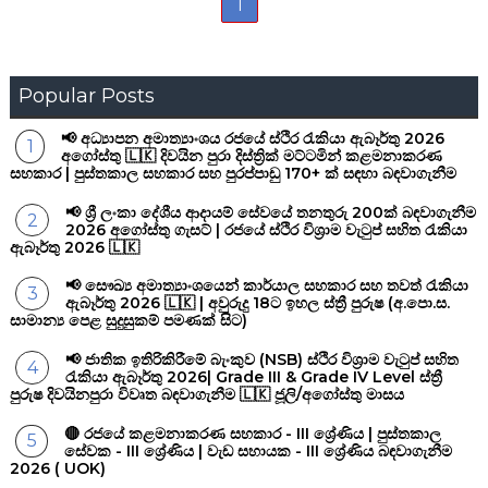
1
Popular Posts
📢 අධ්‍යාපන අමාත්‍යාංශය රජයේ ස්ථිර රැකියා ඇබෑර්තු 2026
අගෝස්තු 🇱🇰 දිවයින පුරා දිස්ත්‍රික් මට්ටමින් කළමනාකරණ
සහකාර | පුස්තකාල සහකාර සහ පුරප්පාඩු 170+ ක් සඳහා බඳවාගැනීම
📢 ශ්‍රී ලංකා දේශීය ආදායම් සේවයේ තනතුරු 200ක් බඳවාගැනීම
2026 අගෝස්තු ගැසට් | රජයේ ස්ථිර විශ්‍රාම වැටුප් සහිත රැකියා
ඇබෑර්තු 2026 🇱🇰
📢 සෞඛ්‍ය අමාත්‍යාංශයෙන් කාර්යාල සහකාර සහ තවත් රැකියා
ඇබෑර්තු 2026 🇱🇰 | අවුරුදු 18ට ඉහල ස්ත්‍රී පුරුෂ (අ.පො.ස.
සාමාන්‍ය පෙළ සුදුසුකම් පමණක් සිට)
📢 ජාතික ඉතිරිකිරීමේ බැංකුව (NSB) ස්ථිර විශ්‍රාම වැටුප් සහිත
රැකියා ඇබෑර්තු 2026| Grade III & Grade IV Level ස්ත්‍රී
පුරුෂ දිවයිනපුරා විවෘත බඳවාගැනීම 🇱🇰 ජූලි/අගෝස්තු මාසය
🔴 රජයේ කළමනාකරණ සහකාර - III ශ්‍රේණිය | පුස්තකාල
සේවක - III ශ්‍රේණිය | වැඩ සහායක - III ශ්‍රේණිය බඳවාගැනීම
2026 ( UOK)