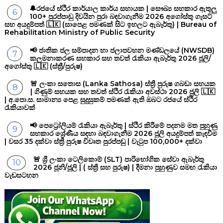
🔔රජයේ ස්ථිර කාර්යාල කාර්ය සහායක | සෞඛ්‍ය සහකාර ඇතුලු
100+ පුරප්පාඩු දිවයින පුරා බඳවාගැනීම 2026 අගෝස්තු ගැසට්
සහ අයදුම්පත් 🇱🇰 (සාපෙළ පමණක් සිට ඉහලට ඇබෑර්තු) | Bureau of
Rehabilitation Ministry of Public Security
📢 ජාතික ජල සම්පාදන හා ජලාපවහන මණ්ඩලයේ (NWSDB)
කලමනාකරණ සහකාර සහ තවත් රැකියා ඇබෑර්තු 2026 ජූලි/
අගෝස්තු 🇱🇰 (ස්ත්‍රී/පුරුෂ)
🚨 ලංකා සතොස (Lanka Sathosa) ස්ත්‍රී පුරුෂ ගබඩා සහයක
| ගිණුම් සහයක සහ තවත් ස්ථිර රැකියා අවස්ථා 2026 ජූලි 🇱🇰
| අ.පො.ස. සාමාන්‍ය පෙළ සුදුසුකම් පමණක් ඇති ඔබට රජයේ ස්ථිර
රැකියාවක්
📢 පෙට්‍රෝලියම් රැකියා ඇබෑර්තු | ස්ථිර කිරීමේ පදනම මත පුහුණු
සහකාර ශ්‍රේණීය සඳහා බඳවාගැනීම 2026 ජූලි අයදුම්පත් කැඳවීම
| වසර 35 දක්වා ස්ත්‍රී පුරුෂ විවෘත පුරප්පඩු | වැටුප 100,000+ දක්වා
🚨 ශ්‍රී ලංකා ටෙලිකොම් (SLT) පාරිභෝගික සේවා ඇබෑර්තු
2026 ජූනි/ජූලි | ( ස්ත්‍රී සහ පුරුෂ) | දීමනා පුහුණුව සමඟ රැකියා
වැඩසටහන