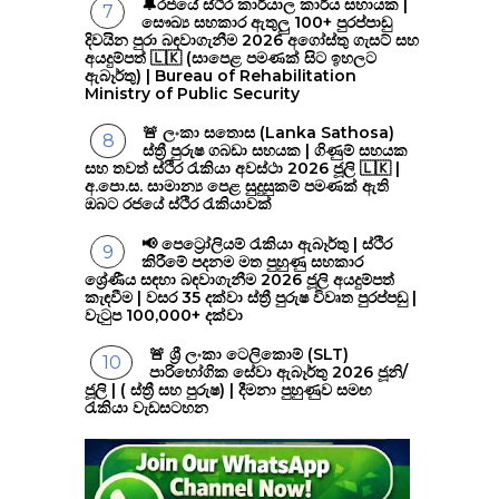
🔔රජයේ ස්ථිර කාර්යාල කාර්ය සහායක |
සෞඛ්‍ය සහකාර ඇතුලු 100+ පුරප්පාඩු
දිවයින පුරා බඳවාගැනීම 2026 අගෝස්තු ගැසට් සහ
අයදුම්පත් 🇱🇰 (සාපෙළ පමණක් සිට ඉහලට
ඇබෑර්තු) | Bureau of Rehabilitation
Ministry of Public Security
🚨 ලංකා සතොස (Lanka Sathosa)
ස්ත්‍රී පුරුෂ ගබඩා සහයක | ගිණුම් සහයක
සහ තවත් ස්ථිර රැකියා අවස්ථා 2026 ජූලි 🇱🇰 |
අ.පො.ස. සාමාන්‍ය පෙළ සුදුසුකම් පමණක් ඇති
ඔබට රජයේ ස්ථිර රැකියාවක්
📢 පෙට්‍රෝලියම් රැකියා ඇබෑර්තු | ස්ථිර
කිරීමේ පදනම මත පුහුණු සහකාර
ශ්‍රේණීය සඳහා බඳවාගැනීම 2026 ජූලි අයදුම්පත්
කැඳවීම | වසර 35 දක්වා ස්ත්‍රී පුරුෂ විවෘත පුරප්පඩු |
වැටුප 100,000+ දක්වා
🚨 ශ්‍රී ලංකා ටෙලිකොම් (SLT)
පාරිභෝගික සේවා ඇබෑර්තු 2026 ජූනි/
ජූලි | ( ස්ත්‍රී සහ පුරුෂ) | දීමනා පුහුණුව සමඟ
රැකියා වැඩසටහන