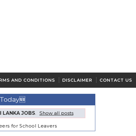
RMS AND CONDITIONS
DISCLAIMER
CONTACT US
 Today🆕
RI LANKA JOBS
.
Show all posts
reers for School Leavers