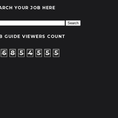
ARCH YOUR JOB HERE
B GUIDE VIEWERS COUNT
6
8
5
4
5
5
5