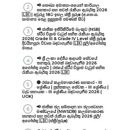
📢 සෞඛ්‍ය අමාත්‍යාංශයෙන් කාර්යාල
සහකාර සහ තවත් රැකියා ඇබෑර්තු 2026
🇱🇰 | අවුරුදු 18ට ඉහල ස්ත්‍රී පුරුෂ (අ.පො.ස.
සාමාන්‍ය පෙළ සුදුසුකම් පමණක් සිට)
📢 ජාතික ඉතිරිකිරීමේ බැංකුව (NSB)
ස්ථිර විශ්‍රාම වැටුප් සහිත රැකියා ඇබෑර්තු
2026| Grade III & Grade IV Level ස්ත්‍රී පුරුෂ
දිවයිනපුරා විවෘත බඳවාගැනීම 🇱🇰 ජූලි/අගෝස්තු
මාසය
📢 ශ්‍රී ලංකා දේශීය ආදායම් සේවයේ
තනතුරු 200ක් බඳවාගැනීම 2026
අගෝස්තු ගැසට් | රජයේ ස්ථිර විශ්‍රාම වැටුප් සහිත
රැකියා ඇබෑර්තු 2026 🇱🇰
🔴 රජයේ කළමනාකරණ සහකාර - III
ශ්‍රේණිය | පුස්තකාල සේවක - III ශ්‍රේණිය |
වැඩ සහායක - III ශ්‍රේණිය බඳවාගැනීම 2026 (
UOK)
📢 ජාතික ජල සම්පාදන හා ජලාපවහන
මණ්ඩලයේ (NWSDB) කලමනාකරණ
සහකාර සහ තවත් රැකියා ඇබෑර්තු 2026 ජූලි/
අගෝස්තු 🇱🇰 (ස්ත්‍රී/පුරුෂ)