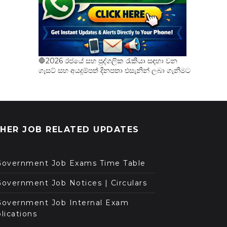
🛑2026 රජයේ සහ පුද්ගලික රැකියා සඳහා වන
ගැසට් සහ අයදුම්පත් දිනපතා එසැනින් ලබා ගැනීමට
HER JOB RELATED UPDATES
Government Job Exams Time Table
overnment Job Notices | Circulars
Government Job Internal Exam
lications