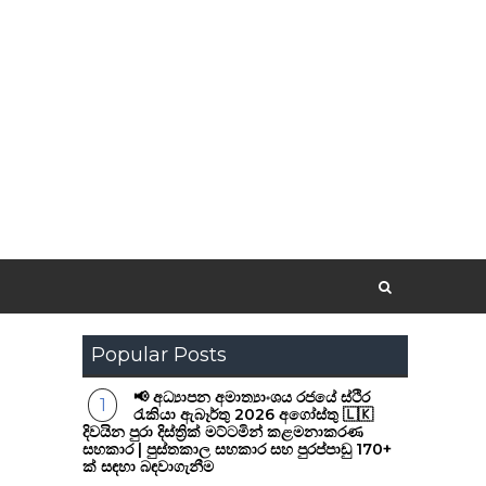
Popular Posts
📢 අධ්‍යාපන අමාත්‍යාංශය රජයේ ස්ථිර
රැකියා ඇබෑර්තු 2026 අගෝස්තු 🇱🇰
දිවයින පුරා දිස්ත්‍රික් මට්ටමින් කළමනාකරණ
සහකාර | පුස්තකාල සහකාර සහ පුරප්පාඩු 170+
ක් සඳහා බඳවාගැනීම