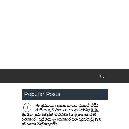
Popular Posts
📢 අධ්‍යාපන අමාත්‍යාංශය රජයේ ස්ථිර
රැකියා ඇබෑර්තු 2026 අගෝස්තු 🇱🇰
දිවයින පුරා දිස්ත්‍රික් මට්ටමින් කළමනාකරණ
සහකාර | පුස්තකාල සහකාර සහ පුරප්පාඩු 170+
ක් සඳහා බඳවාගැනීම