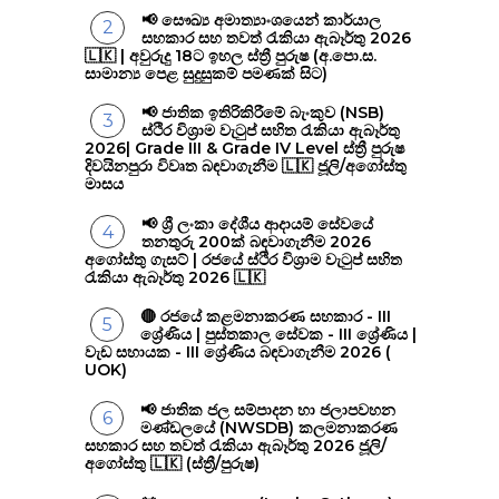
📢 සෞඛ්‍ය අමාත්‍යාංශයෙන් කාර්යාල
සහකාර සහ තවත් රැකියා ඇබෑර්තු 2026
🇱🇰 | අවුරුදු 18ට ඉහල ස්ත්‍රී පුරුෂ (අ.පො.ස.
සාමාන්‍ය පෙළ සුදුසුකම් පමණක් සිට)
📢 ජාතික ඉතිරිකිරීමේ බැංකුව (NSB)
ස්ථිර විශ්‍රාම වැටුප් සහිත රැකියා ඇබෑර්තු
2026| Grade III & Grade IV Level ස්ත්‍රී පුරුෂ
දිවයිනපුරා විවෘත බඳවාගැනීම 🇱🇰 ජූලි/අගෝස්තු
මාසය
📢 ශ්‍රී ලංකා දේශීය ආදායම් සේවයේ
තනතුරු 200ක් බඳවාගැනීම 2026
අගෝස්තු ගැසට් | රජයේ ස්ථිර විශ්‍රාම වැටුප් සහිත
රැකියා ඇබෑර්තු 2026 🇱🇰
🔴 රජයේ කළමනාකරණ සහකාර - III
ශ්‍රේණිය | පුස්තකාල සේවක - III ශ්‍රේණිය |
වැඩ සහායක - III ශ්‍රේණිය බඳවාගැනීම 2026 (
UOK)
📢 ජාතික ජල සම්පාදන හා ජලාපවහන
මණ්ඩලයේ (NWSDB) කලමනාකරණ
සහකාර සහ තවත් රැකියා ඇබෑර්තු 2026 ජූලි/
අගෝස්තු 🇱🇰 (ස්ත්‍රී/පුරුෂ)