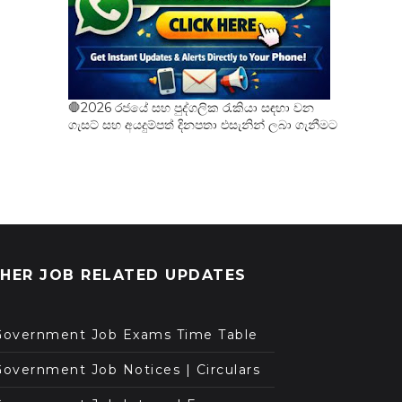
🛑2026 රජයේ සහ පුද්ගලික රැකියා සඳහා වන
ගැසට් සහ අයදුම්පත් දිනපතා එසැනින් ලබා ගැනීමට
HER JOB RELATED UPDATES
Government Job Exams Time Table
overnment Job Notices | Circulars