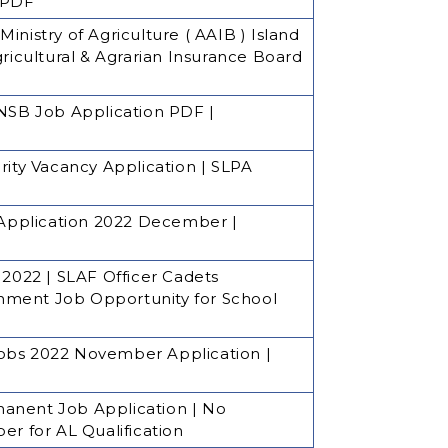
 PDF
nistry of Agriculture ( AAIB ) Island
gricultural & Agrarian Insurance Board
 NSB Job Application PDF |
rity Vacancy Application | SLPA
b Application 2022 December |
n
 2022 | SLAF Officer Cadets
nment Job Opportunity for School
d Jobs 2022 November Application |
nent Job Application | No
 for AL Qualification