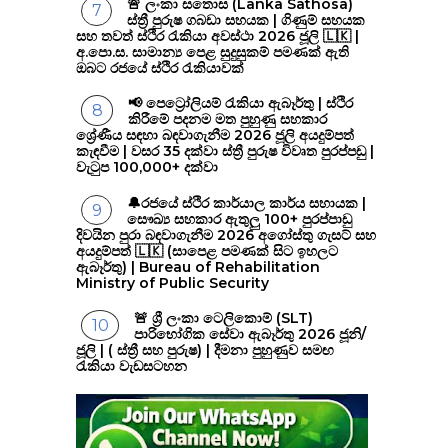
🚨 ලංකා සතොස (Lanka Sathosa)
ස්ත්‍රී පුරුෂ ගබඩා සහයක | ගිණුම් සහයක
සහ තවත් ස්ථිර රැකියා අවස්ථා 2026 ජූලි 🇱🇰 |
අ.පො.ස. සාමාන්‍ය පෙළ සුදුසුකම් පමණක් ඇති
ඔබට රජයේ ස්ථිර රැකියාවක්
📢 පෙට්‍රෝලියම් රැකියා ඇබෑර්තු | ස්ථිර
කිරීමේ පදනම මත පුහුණු සහකාර
ශ්‍රේණීය සඳහා බඳවාගැනීම 2026 ජූලි අයදුම්පත්
කැඳවීම | වසර 35 දක්වා ස්ත්‍රී පුරුෂ විවෘත පුරප්පඩු |
වැටුප 100,000+ දක්වා
🔔රජයේ ස්ථිර කාර්යාල කාර්ය සහායක |
සෞඛ්‍ය සහකාර ඇතුලු 100+ පුරප්පාඩු
දිවයින පුරා බඳවාගැනීම 2026 අගෝස්තු ගැසට් සහ
අයදුම්පත් 🇱🇰 (සාපෙළ පමණක් සිට ඉහලට
ඇබෑර්තු) | Bureau of Rehabilitation
Ministry of Public Security
🚨 ශ්‍රී ලංකා ටෙලිකොම් (SLT)
පාරිභෝගික සේවා ඇබෑර්තු 2026 ජූනි/
ජූලි | ( ස්ත්‍රී සහ පුරුෂ) | දීමනා පුහුණුව සමඟ
රැකියා වැඩසටහන