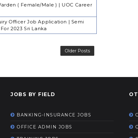
rden ( Female/Male ) | UOC Career
iry Officer Job Application | Semi
For 2023 Sri Lanka
Older Posts
JOBS BY FIELD
OT
BANKING-INSURANCE JOBS
OFFICE ADMIN JOBS
G