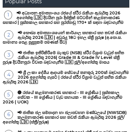
Popular Posts
📢 අධ්‍යාපන අමාත්‍යාංශය රජයේ ස්ථිර රැකියා ඇබෑර්තු 2026
අගෝස්තු 🇱🇰 දිවයින පුරා දිස්ත්‍රික් මට්ටමින් කළමනාකරණ
සහකාර | පුස්තකාල සහකාර සහ පුරප්පාඩු 170+ ක් සඳහා බඳවාගැනීම
📢 සෞඛ්‍ය අමාත්‍යාංශයෙන් කාර්යාල සහකාර සහ තවත් රැකියා
ඇබෑර්තු 2026 🇱🇰 | අවුරුදු 18ට ඉහල ස්ත්‍රී පුරුෂ (අ.පො.ස.
සාමාන්‍ය පෙළ සුදුසුකම් පමණක් සිට)
📢 ජාතික ඉතිරිකිරීමේ බැංකුව (NSB) ස්ථිර විශ්‍රාම වැටුප් සහිත
රැකියා ඇබෑර්තු 2026| Grade III & Grade IV Level ස්ත්‍රී
පුරුෂ දිවයිනපුරා විවෘත බඳවාගැනීම 🇱🇰 ජූලි/අගෝස්තු මාසය
📢 ශ්‍රී ලංකා දේශීය ආදායම් සේවයේ තනතුරු 200ක් බඳවාගැනීම
2026 අගෝස්තු ගැසට් | රජයේ ස්ථිර විශ්‍රාම වැටුප් සහිත රැකියා
ඇබෑර්තු 2026 🇱🇰
🔴 රජයේ කළමනාකරණ සහකාර - III ශ්‍රේණිය | පුස්තකාල
සේවක - III ශ්‍රේණිය | වැඩ සහායක - III ශ්‍රේණිය බඳවාගැනීම
2026 ( UOK)
📢 ජාතික ජල සම්පාදන හා ජලාපවහන මණ්ඩලයේ (NWSDB)
කලමනාකරණ සහකාර සහ තවත් රැකියා ඇබෑර්තු 2026 ජූලි/
අගෝස්තු 🇱🇰 (ස්ත්‍රී/පුරුෂ)