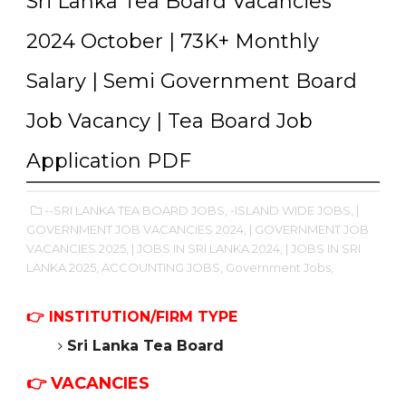
Sri Lanka Tea Board Vacancies
2024 October | 73K+ Monthly
Salary | Semi Government Board
Job Vacancy | Tea Board Job
Application PDF
--SRI LANKA TEA BOARD JOBS,
-ISLAND WIDE JOBS,
|
GOVERNMENT JOB VACANCIES 2024,
| GOVERNMENT JOB
VACANCIES 2025,
| JOBS IN SRI LANKA 2024,
| JOBS IN SRI
LANKA 2025,
ACCOUNTING JOBS,
Government Jobs,
👉
INSTITUTION/FIRM TYPE
Sri Lanka Tea Board
👉 VACANCIES