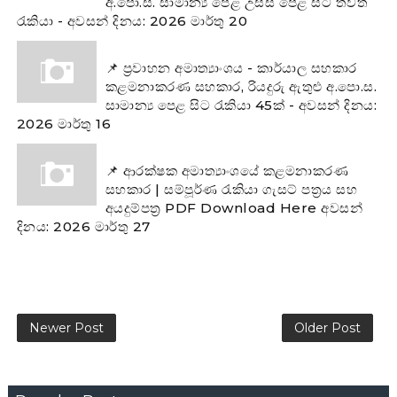
අ.පො.ස. සාමාන්‍ය පෙළ උසස් පෙළ සිට තවත්
රැකියා - අවසන් දිනය: 2026 මාර්තු 20
📌 ප්‍රවාහන අමාත්‍යාංශය - කාර්යාල සහකාර
කළමනාකරණ සහකාර, රියදුරු ඇතුළු අ.පො.ස.
සාමාන්‍ය පෙළ සිට රැකියා 45ක් - අවසන් දිනය:
2026 මාර්තු 16
📌 ආරක්ෂක අමාත්‍යාංශයේ කළමනාකරණ
සහකාර | සම්පූර්ණ රැකියා ගැසට් පත්‍රය සහ
අයදුම්පත්‍ර PDF Download Here අවසන්
දිනය: 2026 මාර්තු 27
Newer Post
Older Post