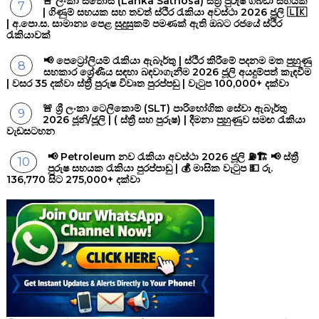
🚨 ලංකා සතොස (Lanka Sathosa) ස්ත්‍රී පුරුෂ ගබඩා සහයක
| ගිණුම් සහයක සහ තවත් ස්ථිර රැකියා අවස්ථා 2026 ජූලි 🇱🇰
| අ.පො.ස. සාමාන්‍ය පෙළ සුදුසුකම් පමණක් ඇති ඔබට රජයේ ස්ථිර
රැකියාවක්
📢 පෙට්‍රෝලියම් රැකියා ඇබෑර්තු | ස්ථිර කිරීමේ පදනම මත පුහුණු
සහකාර ශ්‍රේණීය සඳහා බඳවාගැනීම 2026 ජූලි අයදුම්පත් කැඳවීම
| වසර 35 දක්වා ස්ත්‍රී පුරුෂ විවෘත පුරප්පඩු | වැටුප 100,000+ දක්වා
🚨 ශ්‍රී ලංකා ටෙලිකොම් (SLT) පාරිභෝගික සේවා ඇබෑර්තු
2026 ජූනි/ජූලි | ( ස්ත්‍රී සහ පුරුෂ) | දීමනා පුහුණුව සමඟ රැකියා
වැඩසටහන
📢 Petroleum නව රැකියා අවස්ථා 2026 ජූලි ⛽🏗️ 📢 ස්ත්‍රී
පුරුෂ සහයක රැකියා පුරප්පාඩු | 💰 මාසික වැටුප 💵 රු.
136,770 සිට 275,000+ දක්වා