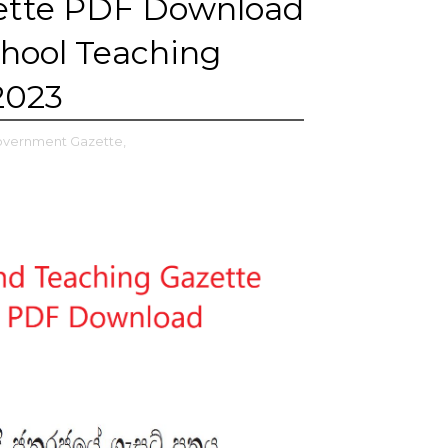
zette PDF Download
chool Teaching
2023
vernment Gazette,