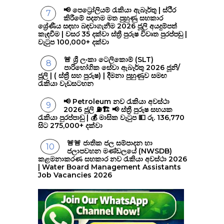
📢 පෙට්‍රෝලියම් රැකියා ඇබෑර්තු | ස්ථිර
කිරීමේ පදනම මත පුහුණු සහකාර
ශ්‍රේණීය සඳහා බඳවාගැනීම 2026 ජූලි අයදුම්පත්
කැඳවීම | වසර 35 දක්වා ස්ත්‍රී පුරුෂ විවෘත පුරප්පඩු |
වැටුප 100,000+ දක්වා
🚨 ශ්‍රී ලංකා ටෙලිකොම් (SLT)
පාරිභෝගික සේවා ඇබෑර්තු 2026 ජූනි/
ජූලි | ( ස්ත්‍රී සහ පුරුෂ) | දීමනා පුහුණුව සමඟ
රැකියා වැඩසටහන
📢 Petroleum නව රැකියා අවස්ථා
2026 ජූලි ⛽🏗️ 📢 ස්ත්‍රී පුරුෂ සහයක
රැකියා පුරප්පාඩු | 💰 මාසික වැටුප 💵 රු. 136,770
සිට 275,000+ දක්වා
🚨🚨 ජාතික ජල සම්පාදන හා
ජලාපවහන මණ්ඩලයේ (NWSDB)
කළමනාකරණ සහකාර නව රැකියා අවස්ථා 2026
| Water Board Management Assistants
Job Vacancies 2026