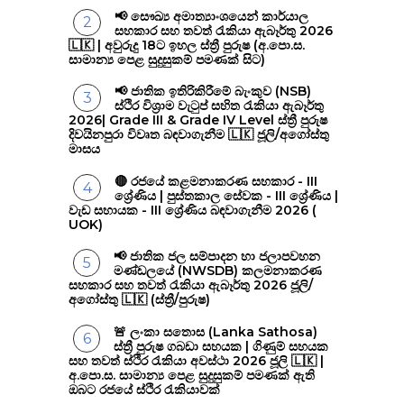
📢 සෞඛ්‍ය අමාත්‍යාංශයෙන් කාර්යාල
සහකාර සහ තවත් රැකියා ඇබෑර්තු 2026
🇱🇰 | අවුරුදු 18ට ඉහල ස්ත්‍රී පුරුෂ (අ.පො.ස.
සාමාන්‍ය පෙළ සුදුසුකම් පමණක් සිට)
📢 ජාතික ඉතිරිකිරීමේ බැංකුව (NSB)
ස්ථිර විශ්‍රාම වැටුප් සහිත රැකියා ඇබෑර්තු
2026| Grade III & Grade IV Level ස්ත්‍රී පුරුෂ
දිවයිනපුරා විවෘත බඳවාගැනීම 🇱🇰 ජූලි/අගෝස්තු
මාසය
🔴 රජයේ කළමනාකරණ සහකාර - III
ශ්‍රේණිය | පුස්තකාල සේවක - III ශ්‍රේණිය |
වැඩ සහායක - III ශ්‍රේණිය බඳවාගැනීම 2026 (
UOK)
📢 ජාතික ජල සම්පාදන හා ජලාපවහන
මණ්ඩලයේ (NWSDB) කලමනාකරණ
සහකාර සහ තවත් රැකියා ඇබෑර්තු 2026 ජූලි/
අගෝස්තු 🇱🇰 (ස්ත්‍රී/පුරුෂ)
🚨 ලංකා සතොස (Lanka Sathosa)
ස්ත්‍රී පුරුෂ ගබඩා සහයක | ගිණුම් සහයක
සහ තවත් ස්ථිර රැකියා අවස්ථා 2026 ජූලි 🇱🇰 |
අ.පො.ස. සාමාන්‍ය පෙළ සුදුසුකම් පමණක් ඇති
ඔබට රජයේ ස්ථිර රැකියාවක්