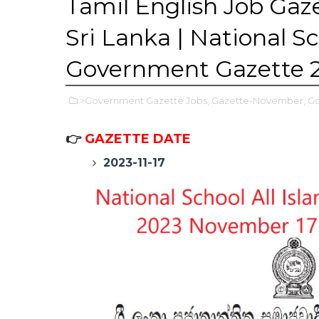
Tamil English Job Ga
Sri Lanka | National S
Government Gazette 
>Government Gazette Jobs,
Gazette-November,
Go
👉
GAZETTE DATE
2023-11-17