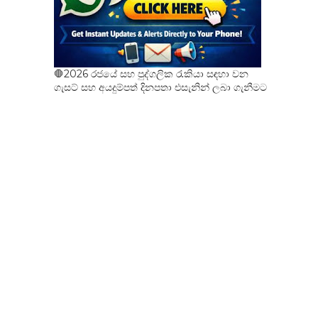
🛑2026 රජයේ සහ පුද්ගලික රැකියා සඳහා වන
ගැසට් සහ අයදුම්පත් දිනපතා එසැනින් ලබා ගැනීමට