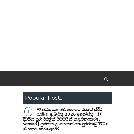
Popular Posts
📢 අධ්‍යාපන අමාත්‍යාංශය රජයේ ස්ථිර
රැකියා ඇබෑර්තු 2026 අගෝස්තු 🇱🇰
දිවයින පුරා දිස්ත්‍රික් මට්ටමින් කළමනාකරණ
සහකාර | පුස්තකාල සහකාර සහ පුරප්පාඩු 170+
ක් සඳහා බඳවාගැනීම