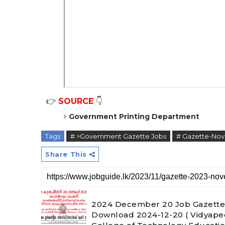
👉
SOURCE
👇
Government Printing Department
Tags
# >Government Gazette Jobs
# Gazette-No
Share This
2024 December 20 Job Gazette 
Download 2024-12-20 ( Vidyapee