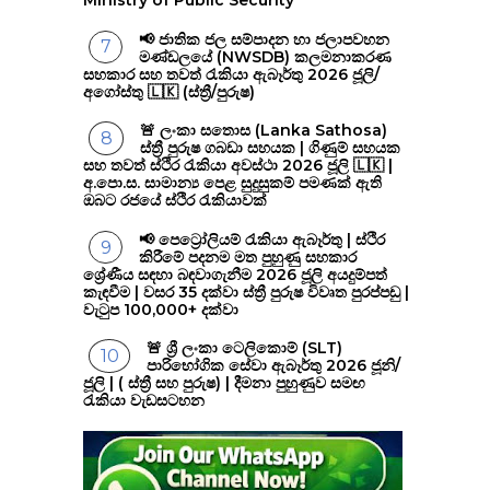
📢 ජාතික ජල සම්පාදන හා ජලාපවහන
මණ්ඩලයේ (NWSDB) කලමනාකරණ
සහකාර සහ තවත් රැකියා ඇබෑර්තු 2026 ජූලි/
අගෝස්තු 🇱🇰 (ස්ත්‍රී/පුරුෂ)
🚨 ලංකා සතොස (Lanka Sathosa)
ස්ත්‍රී පුරුෂ ගබඩා සහයක | ගිණුම් සහයක
සහ තවත් ස්ථිර රැකියා අවස්ථා 2026 ජූලි 🇱🇰 |
අ.පො.ස. සාමාන්‍ය පෙළ සුදුසුකම් පමණක් ඇති
ඔබට රජයේ ස්ථිර රැකියාවක්
📢 පෙට්‍රෝලියම් රැකියා ඇබෑර්තු | ස්ථිර
කිරීමේ පදනම මත පුහුණු සහකාර
ශ්‍රේණීය සඳහා බඳවාගැනීම 2026 ජූලි අයදුම්පත්
කැඳවීම | වසර 35 දක්වා ස්ත්‍රී පුරුෂ විවෘත පුරප්පඩු |
වැටුප 100,000+ දක්වා
🚨 ශ්‍රී ලංකා ටෙලිකොම් (SLT)
පාරිභෝගික සේවා ඇබෑර්තු 2026 ජූනි/
ජූලි | ( ස්ත්‍රී සහ පුරුෂ) | දීමනා පුහුණුව සමඟ
රැකියා වැඩසටහන