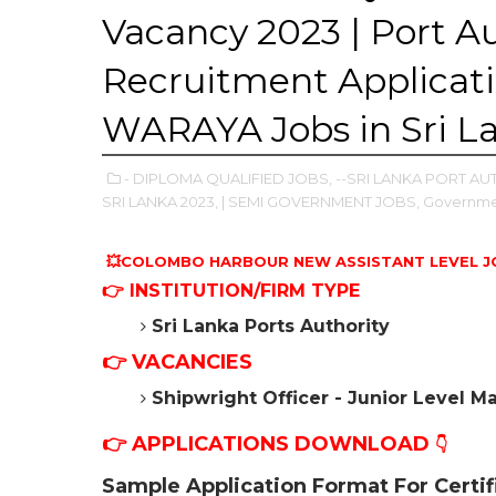
Vacancy 2023 | Port Au
Recruitment Applicat
WARAYA Jobs in Sri L
- DIPLOMA QUALIFIED JOBS,
--SRI LANKA PORT AU
SRI LANKA 2023,
| SEMI GOVERNMENT JOBS,
Governme
💥COLOMBO HARBOUR NEW ASSISTANT LEVEL JO
👉
INSTITUTION/FIRM TYPE
Sri Lanka Ports Authority
👉 VACANCIES
Shipwright Officer - Junior Level
👉
APPLICATIONS DOWNLOAD
👇
Sample Application Format For Certif