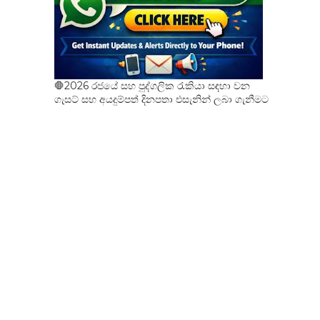
🛑2026 රජයේ සහ පුද්ගලික රැකියා සඳහා වන
ගැසට් සහ අයදුම්පත් දිනපතා එසැනින් ලබා ගැනීමට