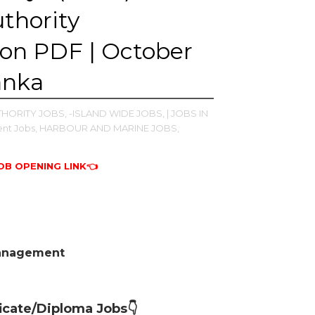
thority
ion PDF | October
anka
THORITY JOBS,
-ISLAND WIDE JOBS,
| JOBS IN
nt Jobs,
HARBOUR AND MARINE JOBS,
B OPENING LINK👈
 Management
icate/Diploma Jobs👇