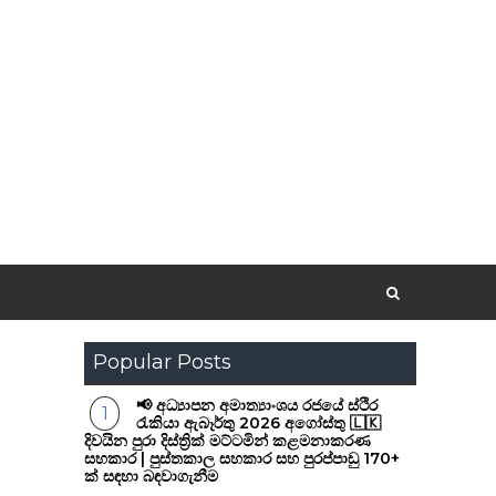
Popular Posts
📢 අධ්‍යාපන අමාත්‍යාංශය රජයේ ස්ථිර
රැකියා ඇබෑර්තු 2026 අගෝස්තු 🇱🇰
දිවයින පුරා දිස්ත්‍රික් මට්ටමින් කළමනාකරණ
සහකාර | පුස්තකාල සහකාර සහ පුරප්පාඩු 170+
ක් සඳහා බඳවාගැනීම