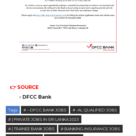
👉
SOURCE
DFCC Bank
Tags
# --DFCC BANK JOBS
# -AL QUALIFIED JOBS
# | PRIVATE JOBS IN SRI LANKA 2023
# | TRAINEE BANK JOBS
# BANKING-INSURANCE JOBS