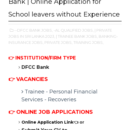
Bank | Online Application for
School leavers without Experience
--DFCC BANK JOBS,
-AL QUALIFIED JOBS,
| PRIVATE
JOBS IN SRI LANKA 2023,
| TRAINEE BANK JOBS,
BANKING-
INSURANCE JOBS,
PRIVATE JOBS,
TRAINING JOBS,
👉
INSTITUTION/FIRM TYPE
DFCC Bank
👉 VACANCIES
Trainee - Personal Financial
Services - Recoveries
👉 ONLINE
JOB APPLICATIONS
Online Application Link
👈 or