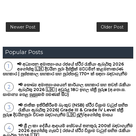
Newer Post
Older Post
Popular Posts
📢 අධ්‍යාපන අමාත්‍යාංශය රජයේ ස්ථිර රැකියා ඇබෑර්තු 2026
අගෝස්තු 🇱🇰 දිවයින පුරා දිස්ත්‍රික් මට්ටමින් කළමනාකරණ
සහකාර | පුස්තකාල සහකාර සහ පුරප්පාඩු 170+ ක් සඳහා බඳවාගැනීම
📢 සෞඛ්‍ය අමාත්‍යාංශයෙන් කාර්යාල සහකාර සහ තවත් රැකියා
ඇබෑර්තු 2026 🇱🇰 | අවුරුදු 18ට ඉහල ස්ත්‍රී පුරුෂ (අ.පො.ස.
සාමාන්‍ය පෙළ සුදුසුකම් පමණක් සිට)
📢 ජාතික ඉතිරිකිරීමේ බැංකුව (NSB) ස්ථිර විශ්‍රාම වැටුප් සහිත
රැකියා ඇබෑර්තු 2026| Grade III & Grade IV Level ස්ත්‍රී
පුරුෂ දිවයිනපුරා විවෘත බඳවාගැනීම 🇱🇰 ජූලි/අගෝස්තු මාසය
📢 ශ්‍රී ලංකා දේශීය ආදායම් සේවයේ තනතුරු 200ක් බඳවාගැනීම
2026 අගෝස්තු ගැසට් | රජයේ ස්ථිර විශ්‍රාම වැටුප් සහිත රැකියා
ඇබෑර්තු 2026 🇱🇰