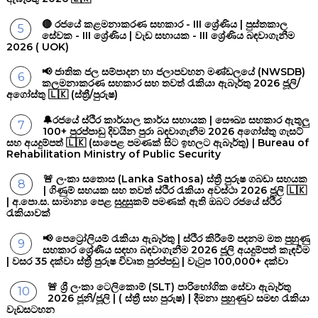
🔴 රජයේ කළමනාකරණ සහකාර - III ශ්‍රේණිය | පුස්තකාල
සේවක - III ශ්‍රේණිය | වැඩ සහායක - III ශ්‍රේණිය බඳවාගැනීම
2026 ( UOK)
📢 ජාතික ජල සම්පාදන හා ජලාපවහන මණ්ඩලයේ (NWSDB)
කලමනාකරණ සහකාර සහ තවත් රැකියා ඇබෑර්තු 2026 ජූලි/
අගෝස්තු 🇱🇰 (ස්ත්‍රී/පුරුෂ)
🔔රජයේ ස්ථිර කාර්යාල කාර්ය සහායක | සෞඛ්‍ය සහකාර ඇතුලු
100+ පුරප්පාඩු දිවයින පුරා බඳවාගැනීම 2026 අගෝස්තු ගැසට්
සහ අයදුම්පත් 🇱🇰 (සාපෙළ පමණක් සිට ඉහලට ඇබෑර්තු) | Bureau of
Rehabilitation Ministry of Public Security
🚨 ලංකා සතොස (Lanka Sathosa) ස්ත්‍රී පුරුෂ ගබඩා සහයක
| ගිණුම් සහයක සහ තවත් ස්ථිර රැකියා අවස්ථා 2026 ජූලි 🇱🇰
| අ.පො.ස. සාමාන්‍ය පෙළ සුදුසුකම් පමණක් ඇති ඔබට රජයේ ස්ථිර
රැකියාවක්
📢 පෙට්‍රෝලියම් රැකියා ඇබෑර්තු | ස්ථිර කිරීමේ පදනම මත පුහුණු
සහකාර ශ්‍රේණීය සඳහා බඳවාගැනීම 2026 ජූලි අයදුම්පත් කැඳවීම
| වසර 35 දක්වා ස්ත්‍රී පුරුෂ විවෘත පුරප්පඩු | වැටුප 100,000+ දක්වා
🚨 ශ්‍රී ලංකා ටෙලිකොම් (SLT) පාරිභෝගික සේවා ඇබෑර්තු
2026 ජූනි/ජූලි | ( ස්ත්‍රී සහ පුරුෂ) | දීමනා පුහුණුව සමඟ රැකියා
වැඩසටහන