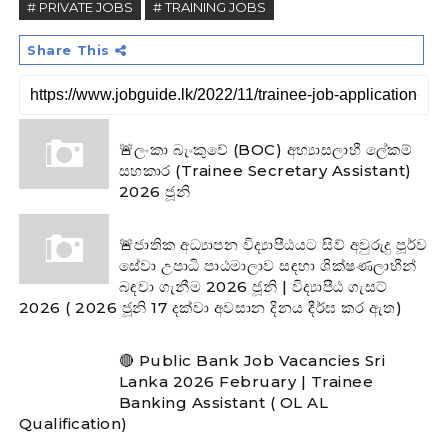
# PRIVATE JOBS
# TRAINING JOBS
Share This
🚨ලංකා බැංකුවේ (BOC) අභ්‍යාසලාභී ලේකම්
සහකාර (Trainee Secretary Assistant)
2026 ජූනි
🚨ජාතික අධ්‍යාපන විද්‍යාපීඨයට සිව් අවුරුදු පූර්ව
සේවා උපාධි පාඨමාලාව සඳහා ශික්ෂණලාභීන්
බඳවා ගැනීම 2026 ජූනි | විද්‍යාපීඨ ගැසට්
2026 ( 2026 ජූනි 17 දක්වා අවසාන දිනය දීර්ඝ කර ඇත)
🔴 Public Bank Job Vacancies Sri
Lanka 2026 February | Trainee
Banking Assistant ( OL AL
Qualification)