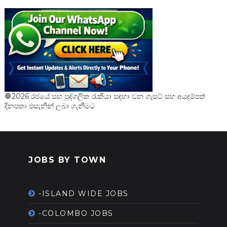
🛑2026 රජයේ සහ පුද්ගලික රැකියා සඳහා වන ගැසට් සහ අයදුම්පත්
දිනපතා එසැනින් ලබා ගැනීමට
JOBS BY TOWN
-ISLAND WIDE JOBS
-COLOMBO JOBS