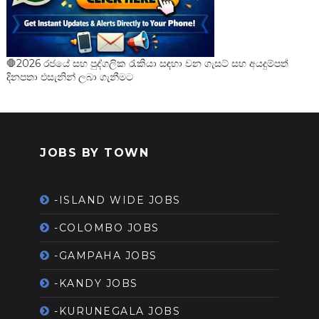
🛑2026 රජයේ සහ පුද්ගලික රැකියා සඳහා වන ගැසට් සහ අයදුම්පත්
දිනපතා එසැනින් ලබා ගැනීමට
JOBS BY TOWN
-ISLAND WIDE JOBS
-COLOMBO JOBS
-GAMPAHA JOBS
-KANDY JOBS
-KURUNEGALA JOBS