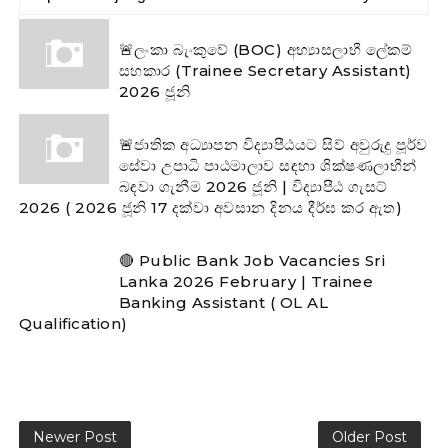
🚨ලංකා බැංකුවේ (BOC) අභ්‍යාසලාභී ලේකම්
සහකාර (Trainee Secretary Assistant)
2026 ජූනි
🚨ජාතික අධ්‍යාපන විද්‍යාපීඨයට සිව් අවුරුදු පූර්ව
සේවා උපාධි පාඨමාලාව සඳහා ශික්ෂණලාභීන්
බඳවා ගැනීම 2026 ජූනි | විද්‍යාපීඨ ගැසට්
2026 ( 2026 ජූනි 17 දක්වා අවසාන දිනය දීර්ඝ කර ඇත)
🔴 Public Bank Job Vacancies Sri
Lanka 2026 February | Trainee
Banking Assistant ( OL AL
Qualification)
Newer Post
Older Post