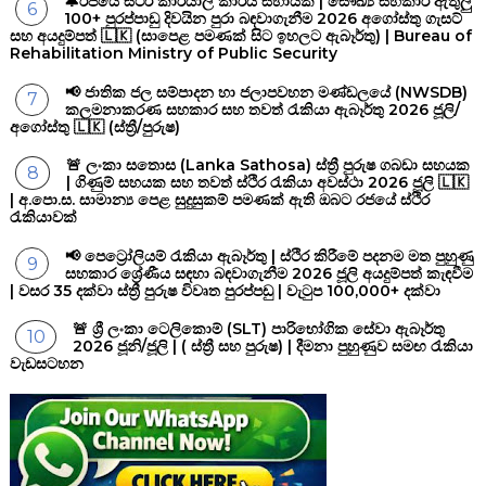
🔔රජයේ ස්ථිර කාර්යාල කාර්ය සහායක | සෞඛ්‍ය සහකාර ඇතුලු
100+ පුරප්පාඩු දිවයින පුරා බඳවාගැනීම 2026 අගෝස්තු ගැසට්
සහ අයදුම්පත් 🇱🇰 (සාපෙළ පමණක් සිට ඉහලට ඇබෑර්තු) | Bureau of
Rehabilitation Ministry of Public Security
📢 ජාතික ජල සම්පාදන හා ජලාපවහන මණ්ඩලයේ (NWSDB)
කලමනාකරණ සහකාර සහ තවත් රැකියා ඇබෑර්තු 2026 ජූලි/
අගෝස්තු 🇱🇰 (ස්ත්‍රී/පුරුෂ)
🚨 ලංකා සතොස (Lanka Sathosa) ස්ත්‍රී පුරුෂ ගබඩා සහයක
| ගිණුම් සහයක සහ තවත් ස්ථිර රැකියා අවස්ථා 2026 ජූලි 🇱🇰
| අ.පො.ස. සාමාන්‍ය පෙළ සුදුසුකම් පමණක් ඇති ඔබට රජයේ ස්ථිර
රැකියාවක්
📢 පෙට්‍රෝලියම් රැකියා ඇබෑර්තු | ස්ථිර කිරීමේ පදනම මත පුහුණු
සහකාර ශ්‍රේණීය සඳහා බඳවාගැනීම 2026 ජූලි අයදුම්පත් කැඳවීම
| වසර 35 දක්වා ස්ත්‍රී පුරුෂ විවෘත පුරප්පඩු | වැටුප 100,000+ දක්වා
🚨 ශ්‍රී ලංකා ටෙලිකොම් (SLT) පාරිභෝගික සේවා ඇබෑර්තු
2026 ජූනි/ජූලි | ( ස්ත්‍රී සහ පුරුෂ) | දීමනා පුහුණුව සමඟ රැකියා
වැඩසටහන