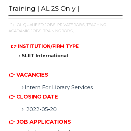
Training | AL 2S Only |
- OL QUALIFIED JOBS,
PRIVATE JOBS,
TEACHING-
ACADAMIC JOBS,
TRAINING JOBS,
👉
INSTITUTION/FIRM TYPE
SLIIT International
👉 VACANCIES
Intern For Library Services
👉 CLOSING DATE
2022-05-20
👉
JOB APPLICATIONS