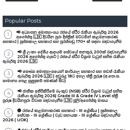
Popular Posts
📢 අධ්‍යාපන අමාත්‍යාංශය රජයේ ස්ථිර රැකියා ඇබෑර්තු 2026
අගෝස්තු 🇱🇰 දිවයින පුරා දිස්ත්‍රික් මට්ටමින් කළමනාකරණ
සහකාර | පුස්තකාල සහකාර සහ පුරප්පාඩු 170+ ක් සඳහා බඳවාගැනීම
📢 ශ්‍රී ලංකා දේශීය ආදායම් සේවයේ තනතුරු 200ක් බඳවාගැනීම
2026 අගෝස්තු ගැසට් | රජයේ ස්ථිර විශ්‍රාම වැටුප් සහිත රැකියා
ඇබෑර්තු 2026 🇱🇰
📢 සෞඛ්‍ය අමාත්‍යාංශයෙන් කාර්යාල සහකාර සහ තවත් රැකියා
ඇබෑර්තු 2026 🇱🇰 | අවුරුදු 18ට ඉහල ස්ත්‍රී පුරුෂ (අ.පො.ස.
සාමාන්‍ය පෙළ සුදුසුකම් පමණක් සිට)
📢 ජාතික ඉතිරිකිරීමේ බැංකුව (NSB) ස්ථිර විශ්‍රාම වැටුප් සහිත
රැකියා ඇබෑර්තු 2026| Grade III & Grade IV Level ස්ත්‍රී
පුරුෂ දිවයිනපුරා විවෘත බඳවාගැනීම 🇱🇰 ජූලි/අගෝස්තු මාසය
🔴 රජයේ කළමනාකරණ සහකාර - III ශ්‍රේණිය | පුස්තකාල
සේවක - III ශ්‍රේණිය | වැඩ සහායක - III ශ්‍රේණිය බඳවාගැනීම
2026 ( UOK)