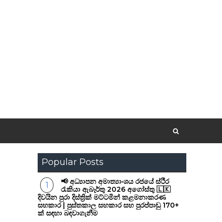
Popular Posts
📢 අධ්‍යාපන අමාත්‍යාංශය රජයේ ස්ථිර
රැකියා ඇබෑර්තු 2026 අගෝස්තු 🇱🇰
දිවයින පුරා දිස්ත්‍රික් මට්ටමින් කළමනාකරණ
සහකාර | පුස්තකාල සහකාර සහ පුරප්පාඩු 170+
ක් සඳහා බඳවාගැනීම