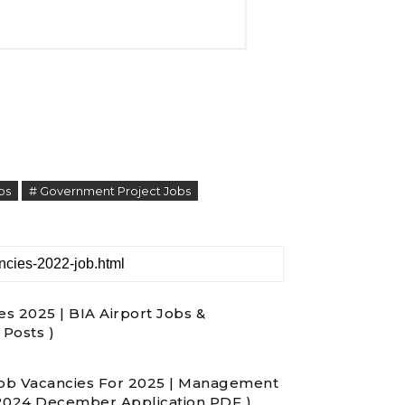
bs
# Government Project Jobs
s 2025 | BIA Airport Jobs &
 Posts )
 Job Vacancies For 2025 | Management
 2024 December Application PDF )