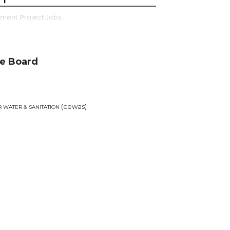
ment Project Jobs,
ge Board
(cewas)
 WATER & SANITATION