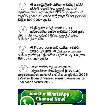
📢 පෙට්‍රෝලියම් රැකියා ඇබෑර්තු | ස්ථිර
කිරීමේ පදනම මත පුහුණු සහකාර
ශ්‍රේණීය සඳහා බඳවාගැනීම 2026 ජූලි අයදුම්පත්
කැඳවීම | වසර 35 දක්වා ස්ත්‍රී පුරුෂ විවෘත පුරප්පඩු |
වැටුප 100,000+ දක්වා
🚨 ශ්‍රී ලංකා ටෙලිකොම් (SLT)
පාරිභෝගික සේවා ඇබෑර්තු 2026 ජූනි/
ජූලි | ( ස්ත්‍රී සහ පුරුෂ) | දීමනා පුහුණුව සමඟ
රැකියා වැඩසටහන
📢 Petroleum නව රැකියා අවස්ථා
2026 ජූලි ⛽🏗️ 📢 ස්ත්‍රී පුරුෂ සහයක
රැකියා පුරප්පාඩු | 💰 මාසික වැටුප 💵 රු. 136,770
සිට 275,000+ දක්වා
🚨🚨 ජාතික ජල සම්පාදන හා
ජලාපවහන මණ්ඩලයේ (NWSDB)
කළමනාකරණ සහකාර නව රැකියා අවස්ථා 2026
| Water Board Management Assistants
Job Vacancies 2026