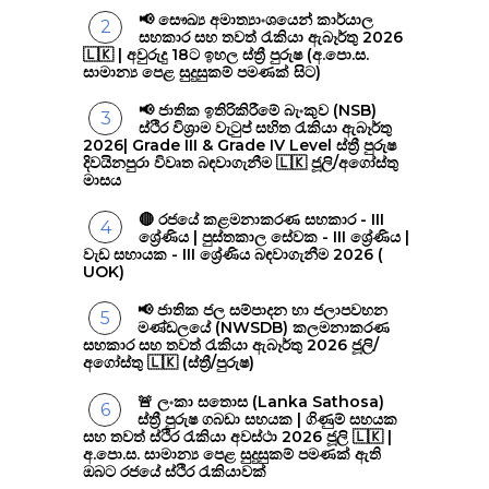
📢 සෞඛ්‍ය අමාත්‍යාංශයෙන් කාර්යාල
සහකාර සහ තවත් රැකියා ඇබෑර්තු 2026
🇱🇰 | අවුරුදු 18ට ඉහල ස්ත්‍රී පුරුෂ (අ.පො.ස.
සාමාන්‍ය පෙළ සුදුසුකම් පමණක් සිට)
📢 ජාතික ඉතිරිකිරීමේ බැංකුව (NSB)
ස්ථිර විශ්‍රාම වැටුප් සහිත රැකියා ඇබෑර්තු
2026| Grade III & Grade IV Level ස්ත්‍රී පුරුෂ
දිවයිනපුරා විවෘත බඳවාගැනීම 🇱🇰 ජූලි/අගෝස්තු
මාසය
🔴 රජයේ කළමනාකරණ සහකාර - III
ශ්‍රේණිය | පුස්තකාල සේවක - III ශ්‍රේණිය |
වැඩ සහායක - III ශ්‍රේණිය බඳවාගැනීම 2026 (
UOK)
📢 ජාතික ජල සම්පාදන හා ජලාපවහන
මණ්ඩලයේ (NWSDB) කලමනාකරණ
සහකාර සහ තවත් රැකියා ඇබෑර්තු 2026 ජූලි/
අගෝස්තු 🇱🇰 (ස්ත්‍රී/පුරුෂ)
🚨 ලංකා සතොස (Lanka Sathosa)
ස්ත්‍රී පුරුෂ ගබඩා සහයක | ගිණුම් සහයක
සහ තවත් ස්ථිර රැකියා අවස්ථා 2026 ජූලි 🇱🇰 |
අ.පො.ස. සාමාන්‍ය පෙළ සුදුසුකම් පමණක් ඇති
ඔබට රජයේ ස්ථිර රැකියාවක්