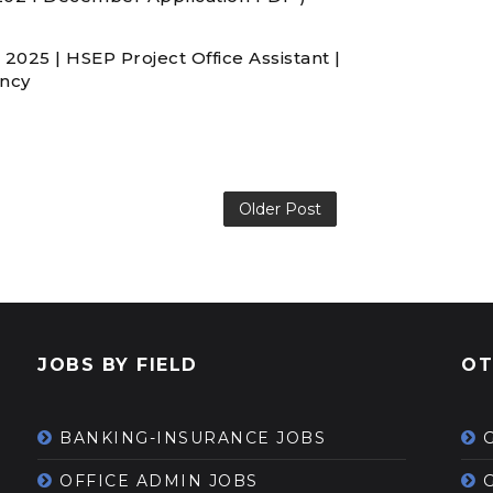
 2025 | HSEP Project Office Assistant |
ancy
Older Post
JOBS BY FIELD
OT
BANKING-INSURANCE JOBS
OFFICE ADMIN JOBS
G