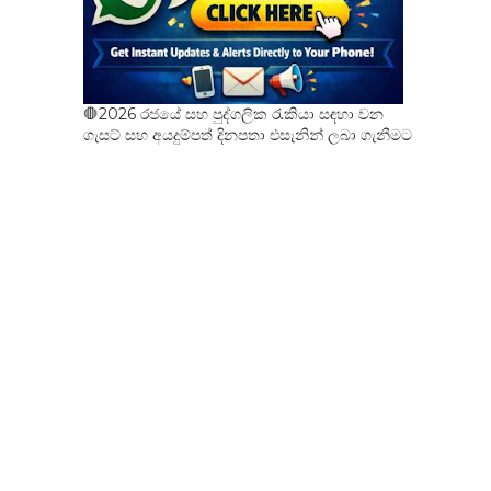
🛑2026 රජයේ සහ පුද්ගලික රැකියා සඳහා වන
ගැසට් සහ අයදුම්පත් දිනපතා එසැනින් ලබා ගැනීමට