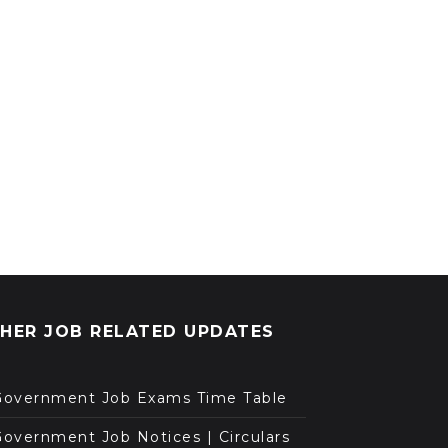
HER JOB RELATED UPDATES
Government Job Exams Time Table
overnment Job Notices | Circulars