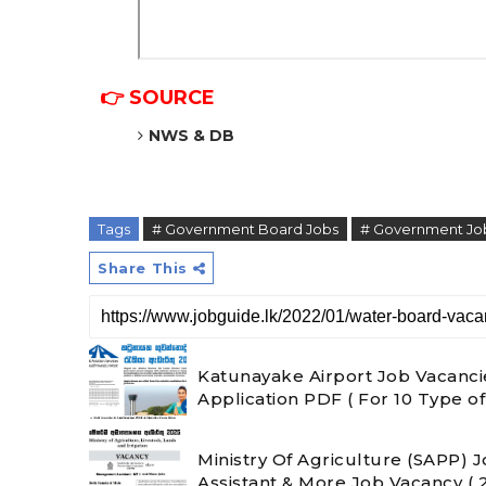
👉 SOURCE
NWS & DB
Tags
# Government Board Jobs
# Government Jo
Share This
Katunayake Airport Job Vacancie
Application PDF ( For 10 Type of
Ministry Of Agriculture (SAPP)
Assistant & More Job Vacancy (