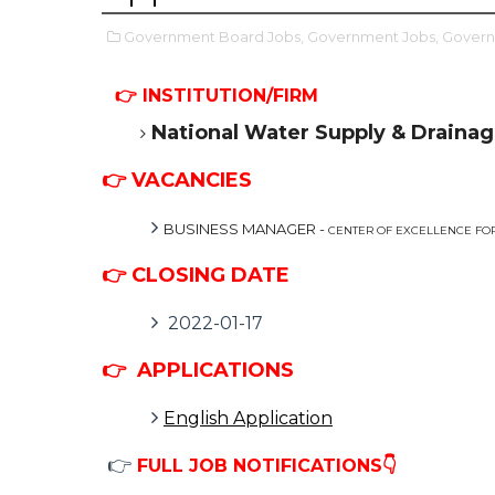
Government Board Jobs,
Government Jobs,
Govern
👉 INSTITUTION/FIRM
National Water Supply & Draina
👉 VACANCIES
BUSINESS MANAGER -
CENTER OF EXCELLENCE FOR
👉 CLOSING DATE
2022-01-17
👉
APPLICATIONS
English Application
👉
FULL JOB NOTIFICATIONS👇