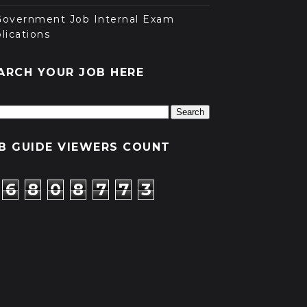
Government Job Internal Exam
lications
ARCH YOUR JOB HERE
B GUIDE VIEWERS COUNT
6
8
0
8
7
7
3