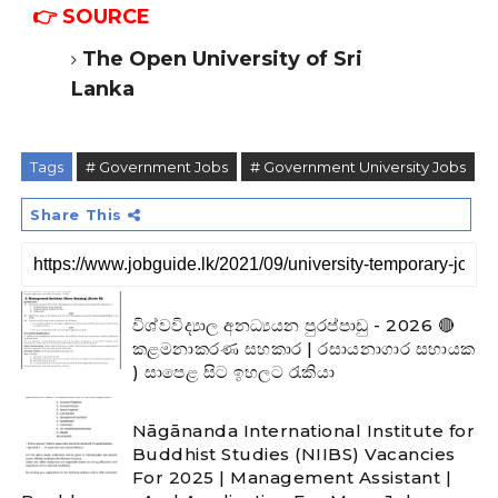
👉 SOURCE
The Open University of Sri
Lanka
Tags
# Government Jobs
# Government University Jobs
Share This
විශ්වවිද්‍යාල අනධ්‍යයන පුරප්පාඩු - 2026 🔴
කළමනාකරණ සහකාර | රසායනාගාර සහායක
) සාපෙළ සිට ඉහලට රැකියා
Nāgānanda International Institute for
Buddhist Studies (NIIBS) Vacancies
For 2025 | Management Assistant |