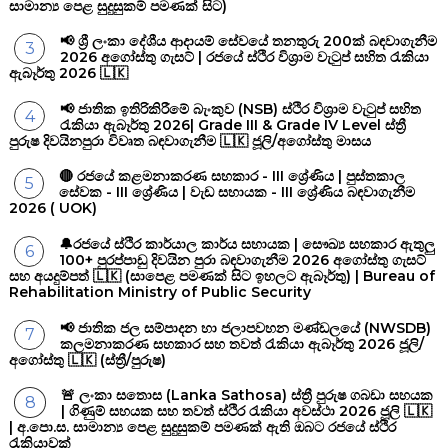
සාමාන්‍ය පෙළ සුදුසුකම් පමණක් සිට)
📢 ශ්‍රී ලංකා දේශීය ආදායම් සේවයේ තනතුරු 200ක් බඳවාගැනීම
2026 අගෝස්තු ගැසට් | රජයේ ස්ථිර විශ්‍රාම වැටුප් සහිත රැකියා
ඇබෑර්තු 2026 🇱🇰
📢 ජාතික ඉතිරිකිරීමේ බැංකුව (NSB) ස්ථිර විශ්‍රාම වැටුප් සහිත
රැකියා ඇබෑර්තු 2026| Grade III & Grade IV Level ස්ත්‍රී
පුරුෂ දිවයිනපුරා විවෘත බඳවාගැනීම 🇱🇰 ජූලි/අගෝස්තු මාසය
🔴 රජයේ කළමනාකරණ සහකාර - III ශ්‍රේණිය | පුස්තකාල
සේවක - III ශ්‍රේණිය | වැඩ සහායක - III ශ්‍රේණිය බඳවාගැනීම
2026 ( UOK)
🔔රජයේ ස්ථිර කාර්යාල කාර්ය සහායක | සෞඛ්‍ය සහකාර ඇතුලු
100+ පුරප්පාඩු දිවයින පුරා බඳවාගැනීම 2026 අගෝස්තු ගැසට්
සහ අයදුම්පත් 🇱🇰 (සාපෙළ පමණක් සිට ඉහලට ඇබෑර්තු) | Bureau of
Rehabilitation Ministry of Public Security
📢 ජාතික ජල සම්පාදන හා ජලාපවහන මණ්ඩලයේ (NWSDB)
කලමනාකරණ සහකාර සහ තවත් රැකියා ඇබෑර්තු 2026 ජූලි/
අගෝස්තු 🇱🇰 (ස්ත්‍රී/පුරුෂ)
🚨 ලංකා සතොස (Lanka Sathosa) ස්ත්‍රී පුරුෂ ගබඩා සහයක
| ගිණුම් සහයක සහ තවත් ස්ථිර රැකියා අවස්ථා 2026 ජූලි 🇱🇰
| අ.පො.ස. සාමාන්‍ය පෙළ සුදුසුකම් පමණක් ඇති ඔබට රජයේ ස්ථිර
රැකියාවක්