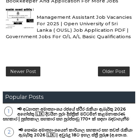
Bookkeeper And Application For More Jobs
Management Assistant Job Vacancies
For 2025 | Open University of Sri
Lanka ( OUSL) Job Application PDF |
Government Jobs For O/L A/L Basic Qualifications
Newer Post
Older Post
Popular Posts
📢 අධ්‍යාපන අමාත්‍යාංශය රජයේ ස්ථිර රැකියා ඇබෑර්තු 2026
අගෝස්තු 🇱🇰 දිවයින පුරා දිස්ත්‍රික් මට්ටමින් කළමනාකරණ
සහකාර | පුස්තකාල සහකාර සහ පුරප්පාඩු 170+ ක් සඳහා බඳවාගැනීම
📢 සෞඛ්‍ය අමාත්‍යාංශයෙන් කාර්යාල සහකාර සහ තවත් රැකියා
ඇබෑර්තු 2026 🇱🇰 | අවුරුදු 18ට ඉහල ස්ත්‍රී පුරුෂ (අ.පො.ස.