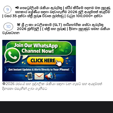
📢 පෙට්‍රෝලියම් රැකියා ඇබෑර්තු | ස්ථිර කිරීමේ පදනම මත පුහුණු
සහකාර ශ්‍රේණීය සඳහා බඳවාගැනීම 2026 ජූලි අයදුම්පත් කැඳවීම
| වසර 35 දක්වා ස්ත්‍රී පුරුෂ විවෘත පුරප්පඩු | වැටුප 100,000+ දක්වා
🚨 ශ්‍රී ලංකා ටෙලිකොම් (SLT) පාරිභෝගික සේවා ඇබෑර්තු
2026 ජූනි/ජූලි | ( ස්ත්‍රී සහ පුරුෂ) | දීමනා පුහුණුව සමඟ රැකියා
වැඩසටහන
🛑2026 රජයේ සහ පුද්ගලික රැකියා සඳහා වන ගැසට් සහ අයදුම්පත්
දිනපතා එසැනින් ලබා ගැනීමට