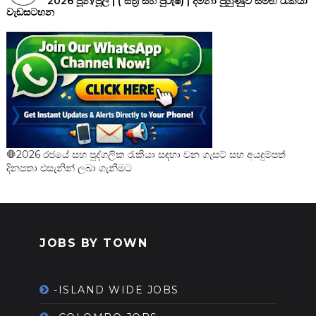
2026 ජූනි/ජූලි | ( ස්ත්‍රී සහ පුරුෂ) | දීමනා පුහුණුව සමඟ රැකියා
වැඩසටහන
🛑2026 රජයේ සහ පුද්ගලික රැකියා සඳහා වන ගැසට් සහ අයදුම්පත්
දිනපතා එසැනින් ලබා ගැනීමට
JOBS BY TOWN
-ISLAND WIDE JOBS