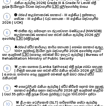
රැකියා ඇබෑර්තු 2026| Grade III & Grade IV Level ස්ත්‍රී
පුරුෂ දිවයිනපුරා විවෘත බඳවාගැනීම 🇱🇰 ජූලි/අගෝස්තු මාසය
🔴 රජයේ කළමනාකරණ සහකාර - III ශ්‍රේණිය | පුස්තකාල
සේවක - III ශ්‍රේණිය | වැඩ සහායක - III ශ්‍රේණිය බඳවාගැනීම
2026 ( UOK)
📢 ජාතික ජල සම්පාදන හා ජලාපවහන මණ්ඩලයේ (NWSDB)
කලමනාකරණ සහකාර සහ තවත් රැකියා ඇබෑර්තු 2026 ජූලි/
අගෝස්තු 🇱🇰 (ස්ත්‍රී/පුරුෂ)
🔔රජයේ ස්ථිර කාර්යාල කාර්ය සහායක | සෞඛ්‍ය සහකාර ඇතුලු
100+ පුරප්පාඩු දිවයින පුරා බඳවාගැනීම 2026 අගෝස්තු ගැසට්
සහ අයදුම්පත් 🇱🇰 (සාපෙළ පමණක් සිට ඉහලට ඇබෑර්තු) | Bureau of
Rehabilitation Ministry of Public Security
🚨 ලංකා සතොස (Lanka Sathosa) ස්ත්‍රී පුරුෂ ගබඩා සහයක
| ගිණුම් සහයක සහ තවත් ස්ථිර රැකියා අවස්ථා 2026 ජූලි 🇱🇰
| අ.පො.ස. සාමාන්‍ය පෙළ සුදුසුකම් පමණක් ඇති ඔබට රජයේ ස්ථිර
රැකියාවක්
📢 පෙට්‍රෝලියම් රැකියා ඇබෑර්තු | ස්ථිර කිරීමේ පදනම මත පුහුණු
සහකාර ශ්‍රේණීය සඳහා බඳවාගැනීම 2026 ජූලි අයදුම්පත් කැඳවීම
| වසර 35 දක්වා ස්ත්‍රී පුරුෂ විවෘත පුරප්පඩු | වැටුප 100,000+ දක්වා
🚨 ශ්‍රී ලංකා ටෙලිකොම් (SLT) පාරිභෝගික සේවා ඇබෑර්තු