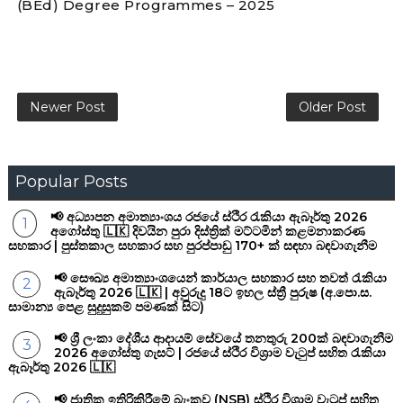
(BEd) Degree Programmes – 2025
Newer Post
Older Post
Popular Posts
📢 අධ්‍යාපන අමාත්‍යාංශය රජයේ ස්ථිර රැකියා ඇබෑර්තු 2026
අගෝස්තු 🇱🇰 දිවයින පුරා දිස්ත්‍රික් මට්ටමින් කළමනාකරණ
සහකාර | පුස්තකාල සහකාර සහ පුරප්පාඩු 170+ ක් සඳහා බඳවාගැනීම
📢 සෞඛ්‍ය අමාත්‍යාංශයෙන් කාර්යාල සහකාර සහ තවත් රැකියා
ඇබෑර්තු 2026 🇱🇰 | අවුරුදු 18ට ඉහල ස්ත්‍රී පුරුෂ (අ.පො.ස.
සාමාන්‍ය පෙළ සුදුසුකම් පමණක් සිට)
📢 ශ්‍රී ලංකා දේශීය ආදායම් සේවයේ තනතුරු 200ක් බඳවාගැනීම
2026 අගෝස්තු ගැසට් | රජයේ ස්ථිර විශ්‍රාම වැටුප් සහිත රැකියා
ඇබෑර්තු 2026 🇱🇰
📢 ජාතික ඉතිරිකිරීමේ බැංකුව (NSB) ස්ථිර විශ්‍රාම වැටුප් සහිත