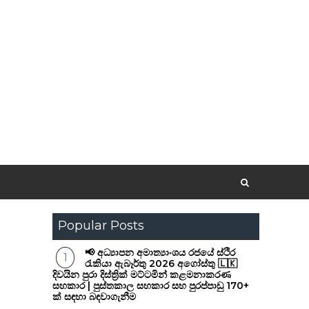
Popular Posts
📢 අධ්‍යාපන අමාත්‍යාංශය රජයේ ස්ථිර
රැකියා ඇබෑර්තු 2026 අගෝස්තු 🇱🇰
දිවයින පුරා දිස්ත්‍රික් මට්ටමින් කළමනාකරණ
සහකාර | පුස්තකාල සහකාර සහ පුරප්පාඩු 170+
ක් සඳහා බඳවාගැනීම