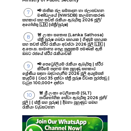
📢 ජාතික ජල සම්පාදන හා ජලාපවහන
මණ්ඩලයේ (NWSDB) කලමනාකරණ
සහකාර සහ තවත් රැකියා ඇබෑර්තු 2026 ජූලි/
අගෝස්තු 🇱🇰 (ස්ත්‍රී/පුරුෂ)
🚨 ලංකා සතොස (Lanka Sathosa)
ස්ත්‍රී පුරුෂ ගබඩා සහයක | ගිණුම් සහයක
සහ තවත් ස්ථිර රැකියා අවස්ථා 2026 ජූලි 🇱🇰 |
අ.පො.ස. සාමාන්‍ය පෙළ සුදුසුකම් පමණක් ඇති
ඔබට රජයේ ස්ථිර රැකියාවක්
📢 පෙට්‍රෝලියම් රැකියා ඇබෑර්තු | ස්ථිර
කිරීමේ පදනම මත පුහුණු සහකාර
ශ්‍රේණීය සඳහා බඳවාගැනීම 2026 ජූලි අයදුම්පත්
කැඳවීම | වසර 35 දක්වා ස්ත්‍රී පුරුෂ විවෘත පුරප්පඩු |
වැටුප 100,000+ දක්වා
🚨 ශ්‍රී ලංකා ටෙලිකොම් (SLT)
පාරිභෝගික සේවා ඇබෑර්තු 2026 ජූනි/
ජූලි | ( ස්ත්‍රී සහ පුරුෂ) | දීමනා පුහුණුව සමඟ
රැකියා වැඩසටහන