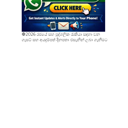
🛑2026 රජයේ සහ පුද්ගලික රැකියා සඳහා වන
ගැසට් සහ අයදුම්පත් දිනපතා එසැනින් ලබා ගැනීමට