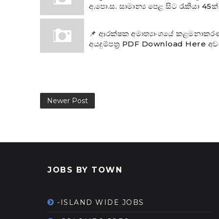
අ.පො.ස. සාමාන්‍ය පෙළ සිට රැකියා 45ක්
📌 ආරක්ෂක අමාත්‍යාංශයේ කළමනාකරණ ස
අයදුම්පත්‍ර PDF Download Here අවස
Newer Post
JOBS BY TOWN
-ISLAND WIDE JOBS