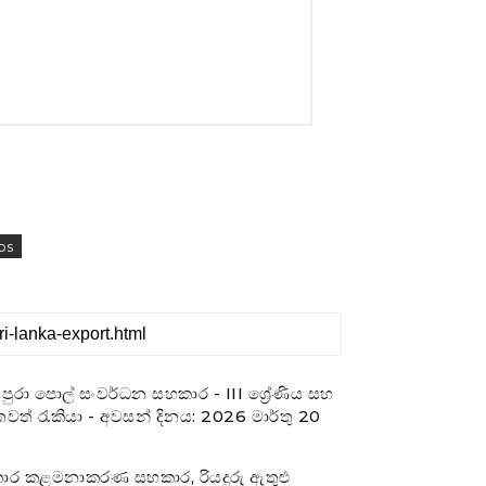
bs
පුරා පොල් සංවර්ධන සහකාර - III ශ්‍රේණිය සහ
වත් රැකියා - අවසන් දිනය: 2026 මාර්තු 20
සහකාර කළමනාකරණ සහකාර, රියදුරු ඇතුළු