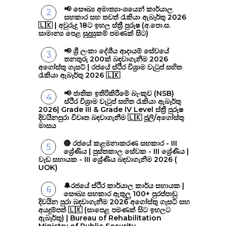
📢 සෞඛ්‍ය අමාත්‍යාංශයෙන් කාර්යාල
සහකාර සහ තවත් රැකියා ඇබෑර්තු 2026
🇱🇰 | අවුරුදු 18ට ඉහල ස්ත්‍රී පුරුෂ (අ.පො.ස.
සාමාන්‍ය පෙළ සුදුසුකම් පමණක් සිට)
📢 ශ්‍රී ලංකා දේශීය ආදායම් සේවයේ
තනතුරු 200ක් බඳවාගැනීම 2026
අගෝස්තු ගැසට් | රජයේ ස්ථිර විශ්‍රාම වැටුප් සහිත
රැකියා ඇබෑර්තු 2026 🇱🇰
📢 ජාතික ඉතිරිකිරීමේ බැංකුව (NSB)
ස්ථිර විශ්‍රාම වැටුප් සහිත රැකියා ඇබෑර්තු
2026| Grade III & Grade IV Level ස්ත්‍රී පුරුෂ
දිවයිනපුරා විවෘත බඳවාගැනීම 🇱🇰 ජූලි/අගෝස්තු
මාසය
🔴 රජයේ කළමනාකරණ සහකාර - III
ශ්‍රේණිය | පුස්තකාල සේවක - III ශ්‍රේණිය |
වැඩ සහායක - III ශ්‍රේණිය බඳවාගැනීම 2026 (
UOK)
🔔රජයේ ස්ථිර කාර්යාල කාර්ය සහායක |
සෞඛ්‍ය සහකාර ඇතුලු 100+ පුරප්පාඩු
දිවයින පුරා බඳවාගැනීම 2026 අගෝස්තු ගැසට් සහ
අයදුම්පත් 🇱🇰 (සාපෙළ පමණක් සිට ඉහලට
ඇබෑර්තු) | Bureau of Rehabilitation
Ministry of Public Security