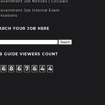
overnment Job Notices | Circulars
Government Job Internal Exam
lications
ARCH YOUR JOB HERE
B GUIDE VIEWERS COUNT
6
8
6
7
6
4
4