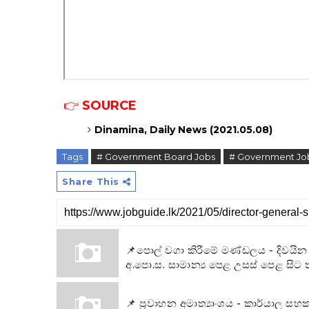
👉
SOURCE
Dinamina, Daily News (2021.05.08)
Tags
# Government Board Jobs
# Government Jo
Share This
📌පොල් වගා කිරීමේ මණ්ඩලය - දිවයින 
අ.පො.ස. සාමාන්‍ය පෙළ උසස් පෙළ සිට ත
📌 ප්‍රවාහන අමාත්‍යාංශය - කාර්යාල 