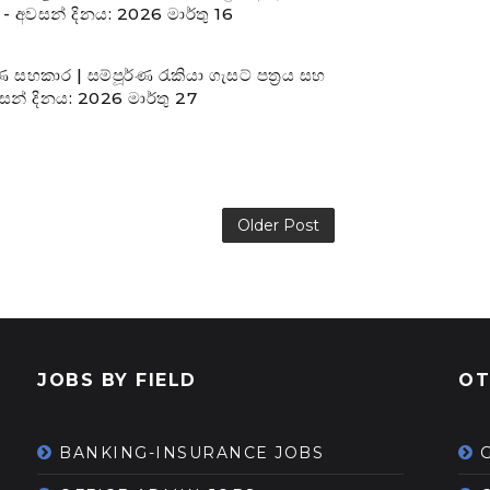
 - අවසන් දිනය: 2026 මාර්තු 16
හකාර | සම්පූර්ණ රැකියා ගැසට් පත්‍රය සහ
න් දිනය: 2026 මාර්තු 27
Older Post
JOBS BY FIELD
OT
BANKING-INSURANCE JOBS