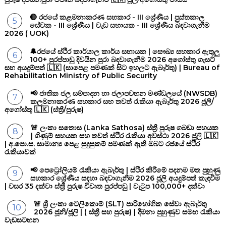
🔴 රජයේ කළමනාකරණ සහකාර - III ශ්‍රේණිය | පුස්තකාල
සේවක - III ශ්‍රේණිය | වැඩ සහායක - III ශ්‍රේණිය බඳවාගැනීම
2026 ( UOK)
🔔රජයේ ස්ථිර කාර්යාල කාර්ය සහායක | සෞඛ්‍ය සහකාර ඇතුලු
100+ පුරප්පාඩු දිවයින පුරා බඳවාගැනීම 2026 අගෝස්තු ගැසට්
සහ අයදුම්පත් 🇱🇰 (සාපෙළ පමණක් සිට ඉහලට ඇබෑර්තු) | Bureau of
Rehabilitation Ministry of Public Security
📢 ජාතික ජල සම්පාදන හා ජලාපවහන මණ්ඩලයේ (NWSDB)
කලමනාකරණ සහකාර සහ තවත් රැකියා ඇබෑර්තු 2026 ජූලි/
අගෝස්තු 🇱🇰 (ස්ත්‍රී/පුරුෂ)
🚨 ලංකා සතොස (Lanka Sathosa) ස්ත්‍රී පුරුෂ ගබඩා සහයක
| ගිණුම් සහයක සහ තවත් ස්ථිර රැකියා අවස්ථා 2026 ජූලි 🇱🇰
| අ.පො.ස. සාමාන්‍ය පෙළ සුදුසුකම් පමණක් ඇති ඔබට රජයේ ස්ථිර
රැකියාවක්
📢 පෙට්‍රෝලියම් රැකියා ඇබෑර්තු | ස්ථිර කිරීමේ පදනම මත පුහුණු
සහකාර ශ්‍රේණීය සඳහා බඳවාගැනීම 2026 ජූලි අයදුම්පත් කැඳවීම
| වසර 35 දක්වා ස්ත්‍රී පුරුෂ විවෘත පුරප්පඩු | වැටුප 100,000+ දක්වා
🚨 ශ්‍රී ලංකා ටෙලිකොම් (SLT) පාරිභෝගික සේවා ඇබෑර්තු
2026 ජූනි/ජූලි | ( ස්ත්‍රී සහ පුරුෂ) | දීමනා පුහුණුව සමඟ රැකියා
වැඩසටහන