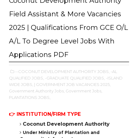
Coconut Development Authority
Field Assistant & More Vacancies
2025 | Qualifications From GCE O/L
A/L To Degree Level Jobs With
Applications PDF
--COCONUT DEVELOPMENT AUTHORITY JOBS,
-AL
QUALIFIED JOBS,
-GRADUATE QUALIFIED JOBS,
-ISLAND
WIDE JOBS,
| GOVERNMENT JOB VACANCIES 2025,
Government Authority Jobs,
Government Jobs,
PLANTATIONS JOBS,
👉
INSTITUTION/FIRM TYPE
Coconut Development Authority
Under
Ministry of Plantation and