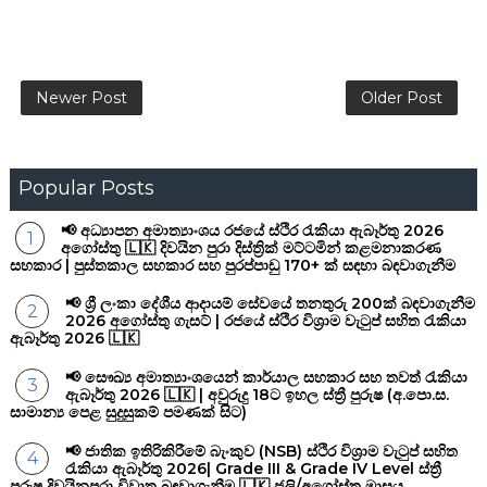
Newer Post
Older Post
Popular Posts
📢 අධ්‍යාපන අමාත්‍යාංශය රජයේ ස්ථිර රැකියා ඇබෑර්තු 2026
අගෝස්තු 🇱🇰 දිවයින පුරා දිස්ත්‍රික් මට්ටමින් කළමනාකරණ
සහකාර | පුස්තකාල සහකාර සහ පුරප්පාඩු 170+ ක් සඳහා බඳවාගැනීම
📢 ශ්‍රී ලංකා දේශීය ආදායම් සේවයේ තනතුරු 200ක් බඳවාගැනීම
2026 අගෝස්තු ගැසට් | රජයේ ස්ථිර විශ්‍රාම වැටුප් සහිත රැකියා
ඇබෑර්තු 2026 🇱🇰
📢 සෞඛ්‍ය අමාත්‍යාංශයෙන් කාර්යාල සහකාර සහ තවත් රැකියා
ඇබෑර්තු 2026 🇱🇰 | අවුරුදු 18ට ඉහල ස්ත්‍රී පුරුෂ (අ.පො.ස.
සාමාන්‍ය පෙළ සුදුසුකම් පමණක් සිට)
📢 ජාතික ඉතිරිකිරීමේ බැංකුව (NSB) ස්ථිර විශ්‍රාම වැටුප් සහිත
රැකියා ඇබෑර්තු 2026| Grade III & Grade IV Level ස්ත්‍රී
පුරුෂ දිවයිනපුරා විවෘත බඳවාගැනීම 🇱🇰 ජූලි/අගෝස්තු මාසය