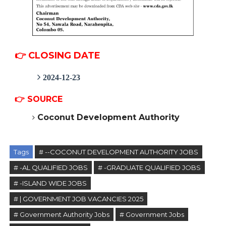
👉 CLOSING DATE
2024-12-23
👉
SOURCE
Coconut Development Authority
Tags
# --COCONUT DEVELOPMENT AUTHORITY JOBS
# -AL QUALIFIED JOBS
# -GRADUATE QUALIFIED JOBS
# -ISLAND WIDE JOBS
# | GOVERNMENT JOB VACANCIES 2025
# Government Authority Jobs
# Government Jobs