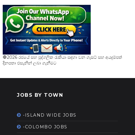
🛑2026 රජයේ සහ පුද්ගලික රැකියා සඳහා වන ගැසට් සහ අයදුම්පත්
දිනපතා එසැනින් ලබා ගැනීමට
JOBS BY TOWN
-ISLAND WIDE JOBS
-COLOMBO JOBS