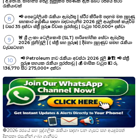
| අ.පො.ස. සාමාන්‍ය පෙළ සුදුසුකම් පමණක් ඇති ඔබට රජයේ ස්ථිර
රැකියාවක්
📢 පෙට්‍රෝලියම් රැකියා ඇබෑර්තු | ස්ථිර කිරීමේ පදනම මත පුහුණු
සහකාර ශ්‍රේණීය සඳහා බඳවාගැනීම 2026 ජූලි අයදුම්පත් කැඳවීම
| වසර 35 දක්වා ස්ත්‍රී පුරුෂ විවෘත පුරප්පඩු | වැටුප 100,000+ දක්වා
🚨 ශ්‍රී ලංකා ටෙලිකොම් (SLT) පාරිභෝගික සේවා ඇබෑර්තු
2026 ජූනි/ජූලි | ( ස්ත්‍රී සහ පුරුෂ) | දීමනා පුහුණුව සමඟ රැකියා
වැඩසටහන
📢 Petroleum නව රැකියා අවස්ථා 2026 ජූලි ⛽🏗️ 📢 ස්ත්‍රී
පුරුෂ සහයක රැකියා පුරප්පාඩු | 💰 මාසික වැටුප 💵 රු.
136,770 සිට 275,000+ දක්වා
🛑2026 රජයේ සහ පුද්ගලික රැකියා සඳහා වන ගැසට් සහ අයදුම්පත්
දිනපතා එසැනින් ලබා ගැනීමට