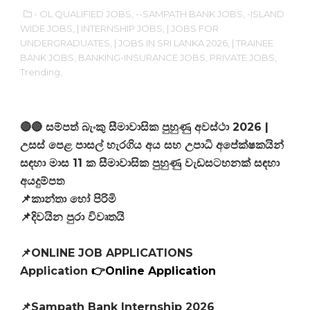
- OL QUALIFIED JOBS,
--SAMPATH BANK JOBS,
-ISLAND
WIDE JOBS,
| INTERNSHIP JOBS,
| JOBS FOR
UNDERGRADUATES,
| JOBS IN SRI LANKA 2026,
| TRAINEE
BANK JOBS,
BANKING-INSURANCE JOBS,
PRIVATE JOBS,
Trending,
🔴🔴 සම්පත් බැංකු සීමාවාසික පුහුණු අවස්ථා 2026 |
උසස් පෙළ පාසල් හැරගිය අය සහ උපාධි අපේක්ෂකයින්
සඳහා මාස 11 ක සීමාවාසික පුහුණු වැඩසටහනක් සඳහා
අයදුම්පත
📌කාන්තා හෝ පිරිමි
📌දිවයින පුරා විවෘතයි
📌ONLINE JOB APPLICATIONS
Application
👉Online Application
📌Sampath Bank Internship 2026