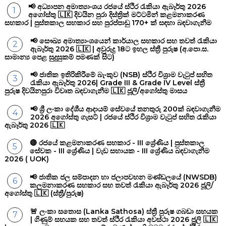
📢 අධ්‍යාපන අමාත්‍යාංශය රජයේ ස්ථිර රැකියා ඇබෑර්තු 2026
අගෝස්තු 🇱🇰 දිවයින පුරා දිස්ත්‍රික් මට්ටමින් කළමනාකරණ
සහකාර | පුස්තකාල සහකාර සහ පුරප්පාඩු 170+ ක් සඳහා බඳවාගැනීම
📢 සෞඛ්‍ය අමාත්‍යාංශයෙන් කාර්යාල සහකාර සහ තවත් රැකියා
ඇබෑර්තු 2026 🇱🇰 | අවුරුදු 18ට ඉහල ස්ත්‍රී පුරුෂ (අ.පො.ස.
සාමාන්‍ය පෙළ සුදුසුකම් පමණක් සිට)
📢 ජාතික ඉතිරිකිරීමේ බැංකුව (NSB) ස්ථිර විශ්‍රාම වැටුප් සහිත
රැකියා ඇබෑර්තු 2026| Grade III & Grade IV Level ස්ත්‍රී
පුරුෂ දිවයිනපුරා විවෘත බඳවාගැනීම 🇱🇰 ජූලි/අගෝස්තු මාසය
📢 ශ්‍රී ලංකා දේශීය ආදායම් සේවයේ තනතුරු 200ක් බඳවාගැනීම
2026 අගෝස්තු ගැසට් | රජයේ ස්ථිර විශ්‍රාම වැටුප් සහිත රැකියා
ඇබෑර්තු 2026 🇱🇰
🔴 රජයේ කළමනාකරණ සහකාර - III ශ්‍රේණිය | පුස්තකාල
සේවක - III ශ්‍රේණිය | වැඩ සහායක - III ශ්‍රේණිය බඳවාගැනීම
2026 ( UOK)
📢 ජාතික ජල සම්පාදන හා ජලාපවහන මණ්ඩලයේ (NWSDB)
කලමනාකරණ සහකාර සහ තවත් රැකියා ඇබෑර්තු 2026 ජූලි/
අගෝස්තු 🇱🇰 (ස්ත්‍රී/පුරුෂ)
🚨 ලංකා සතොස (Lanka Sathosa) ස්ත්‍රී පුරුෂ ගබඩා සහයක
| ගිණුම් සහයක සහ තවත් ස්ථිර රැකියා අවස්ථා 2026 ජූලි 🇱🇰