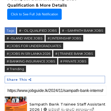
Qualification & More Details
Click to See Full Job Notification
Tags
# - OL QUALIFIED JOBS
# --SAMPATH BANK JOBS
# -ISLAND WIDE JOBS
# | INTERNSHIP JOBS
# | JOBS FOR UNDERGRADUATES
# | JOBS IN SRI LANKA 2026
# | TRAINEE BANK JOBS
# BANKING-INSURANCE JOBS
# PRIVATE JOBS
# Trending
Share This
Sampath Bank Trainee Staff Assistant
2026 | 🔴 සම්පත් බැංකුවේ අභ්‍යාසලාභී