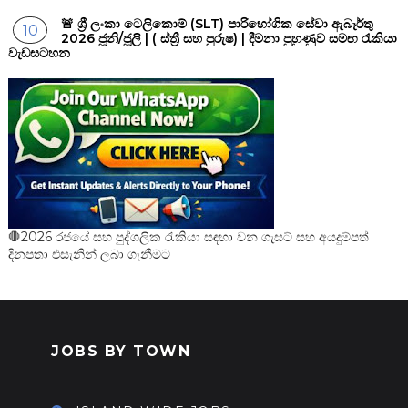
🚨 ශ්‍රී ලංකා ටෙලිකොම් (SLT) පාරිභෝගික සේවා ඇබෑර්තු
2026 ජූනි/ජූලි | ( ස්ත්‍රී සහ පුරුෂ) | දීමනා පුහුණුව සමඟ රැකියා
වැඩසටහන
🛑2026 රජයේ සහ පුද්ගලික රැකියා සඳහා වන ගැසට් සහ අයදුම්පත්
දිනපතා එසැනින් ලබා ගැනීමට
JOBS BY TOWN