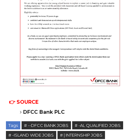
👉
SOURCE
DFCC Bank PLC
Tags
# --DFCC BANK JOBS
# -AL QUALIFIED JOBS
# -ISLAND WIDE JOBS
# | INTERNSHIP JOBS