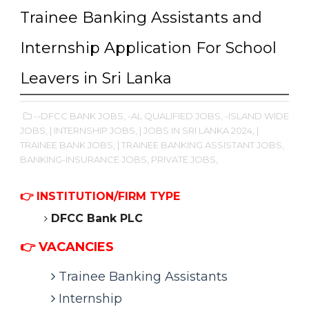
Trainee Banking Assistants and
Internship Application For School
Leavers in Sri Lanka
--DFCC BANK JOBS,
-AL QUALIFIED JOBS,
-ISLAND WIDE
JOBS,
| INTERNSHIP JOBS,
| JOBS IN SRI LANKA 2024,
|
TRAINEE BANK JOBS,
| TRAINEE BANKING ASSISTANT JOBS,
BANKING-INSURANCE JOBS,
PRIVATE JOBS,
👉
INSTITUTION/FIRM TYPE
DFCC Bank PLC
👉 VACANCIES
Trainee Banking Assistants
Internship