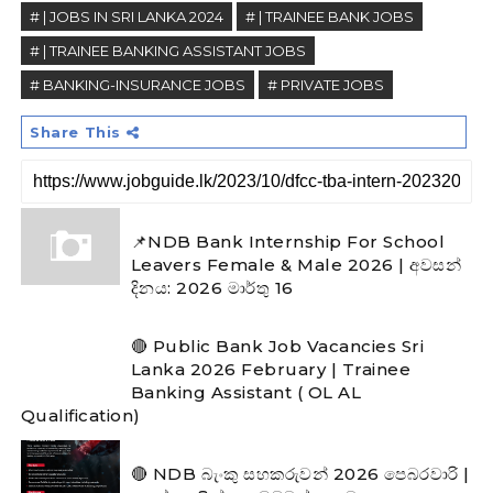
# | JOBS IN SRI LANKA 2024
# | TRAINEE BANK JOBS
# | TRAINEE BANKING ASSISTANT JOBS
# BANKING-INSURANCE JOBS
# PRIVATE JOBS
Share This
📌NDB Bank Internship For School
Leavers Female & Male 2026 | අවසන්
දිනය: 2026 මාර්තු 16
🔴 Public Bank Job Vacancies Sri
Lanka 2026 February | Trainee
Banking Assistant ( OL AL
Qualification)
🔴 NDB බැංකු සහකරුවන් 2026 පෙබරවාරි |