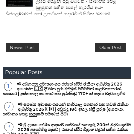
උසස් පෙළින් පසු ඔබටත් - සාමාන්‍ය පෙළ
සුදුසුකම් සහිත පාසල් හැරගිය අය-
ඩිප්ලෝමාවක් හෝ උපාධියක් හදාරමින් සිටින ඔබටත්
Newer Post
Older Post
Popular Posts
📢 අධ්‍යාපන අමාත්‍යාංශය රජයේ ස්ථිර රැකියා ඇබෑර්තු 2026
අගෝස්තු 🇱🇰 දිවයින පුරා දිස්ත්‍රික් මට්ටමින් කළමනාකරණ
සහකාර | පුස්තකාල සහකාර සහ පුරප්පාඩු 170+ ක් සඳහා බඳවාගැනීම
📢 සෞඛ්‍ය අමාත්‍යාංශයෙන් කාර්යාල සහකාර සහ තවත් රැකියා
ඇබෑර්තු 2026 🇱🇰 | අවුරුදු 18ට ඉහල ස්ත්‍රී පුරුෂ (අ.පො.ස.
සාමාන්‍ය පෙළ සුදුසුකම් පමණක් සිට)
📢 ශ්‍රී ලංකා දේශීය ආදායම් සේවයේ තනතුරු 200ක් බඳවාගැනීම
2026 අගෝස්තු ගැසට් | රජයේ ස්ථිර විශ්‍රාම වැටුප් සහිත රැකියා