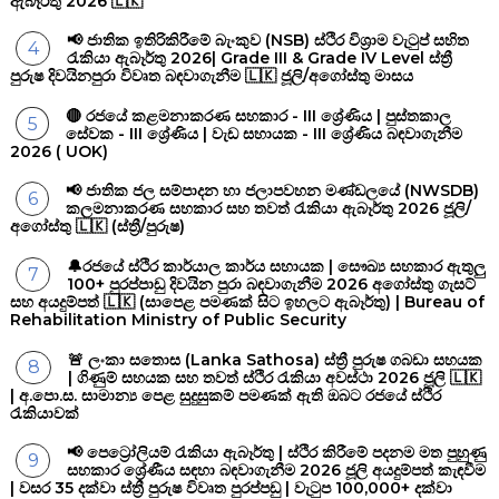
ඇබෑර්තු 2026 🇱🇰
📢 ජාතික ඉතිරිකිරීමේ බැංකුව (NSB) ස්ථිර විශ්‍රාම වැටුප් සහිත
රැකියා ඇබෑර්තු 2026| Grade III & Grade IV Level ස්ත්‍රී
පුරුෂ දිවයිනපුරා විවෘත බඳවාගැනීම 🇱🇰 ජූලි/අගෝස්තු මාසය
🔴 රජයේ කළමනාකරණ සහකාර - III ශ්‍රේණිය | පුස්තකාල
සේවක - III ශ්‍රේණිය | වැඩ සහායක - III ශ්‍රේණිය බඳවාගැනීම
2026 ( UOK)
📢 ජාතික ජල සම්පාදන හා ජලාපවහන මණ්ඩලයේ (NWSDB)
කලමනාකරණ සහකාර සහ තවත් රැකියා ඇබෑර්තු 2026 ජූලි/
අගෝස්තු 🇱🇰 (ස්ත්‍රී/පුරුෂ)
🔔රජයේ ස්ථිර කාර්යාල කාර්ය සහායක | සෞඛ්‍ය සහකාර ඇතුලු
100+ පුරප්පාඩු දිවයින පුරා බඳවාගැනීම 2026 අගෝස්තු ගැසට්
සහ අයදුම්පත් 🇱🇰 (සාපෙළ පමණක් සිට ඉහලට ඇබෑර්තු) | Bureau of
Rehabilitation Ministry of Public Security
🚨 ලංකා සතොස (Lanka Sathosa) ස්ත්‍රී පුරුෂ ගබඩා සහයක
| ගිණුම් සහයක සහ තවත් ස්ථිර රැකියා අවස්ථා 2026 ජූලි 🇱🇰
| අ.පො.ස. සාමාන්‍ය පෙළ සුදුසුකම් පමණක් ඇති ඔබට රජයේ ස්ථිර
රැකියාවක්
📢 පෙට්‍රෝලියම් රැකියා ඇබෑර්තු | ස්ථිර කිරීමේ පදනම මත පුහුණු
සහකාර ශ්‍රේණීය සඳහා බඳවාගැනීම 2026 ජූලි අයදුම්පත් කැඳවීම
| වසර 35 දක්වා ස්ත්‍රී පුරුෂ විවෘත පුරප්පඩු | වැටුප 100,000+ දක්වා