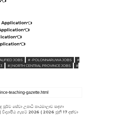
s👈
 Application
👈
👈
pplication
👈
ication
👈
lication
ALIFIED JOBS
# -POLONNARUWA JOBS
#
23
# | NORTH CENTRAL PROVINCE JOBS
#
රුදු පූර්ව සේවා උපාධි පාඨමාලාව සඳහා
විද්‍යාපීඨ ගැසට් 2026 ( 2026 ජූනි 17 දක්වා