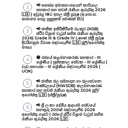
📢 සෞඛ්‍ය අමාත්‍යාංශයෙන් කාර්යාල
සහකාර සහ තවත් රැකියා ඇබෑර්තු 2026
🇱🇰 | අවුරුදු 18ට ඉහල ස්ත්‍රී පුරුෂ (අ.පො.ස.
සාමාන්‍ය පෙළ සුදුසුකම් පමණක් සිට)
📢 ජාතික ඉතිරිකිරීමේ බැංකුව (NSB)
ස්ථිර විශ්‍රාම වැටුප් සහිත රැකියා ඇබෑර්තු
2026| Grade III & Grade IV Level ස්ත්‍රී පුරුෂ
දිවයිනපුරා විවෘත බඳවාගැනීම 🇱🇰 ජූලි/අගෝස්තු
මාසය
🔴 රජයේ කළමනාකරණ සහකාර - III
ශ්‍රේණිය | පුස්තකාල සේවක - III ශ්‍රේණිය |
වැඩ සහායක - III ශ්‍රේණිය බඳවාගැනීම 2026 (
UOK)
📢 ජාතික ජල සම්පාදන හා ජලාපවහන
මණ්ඩලයේ (NWSDB) කලමනාකරණ
සහකාර සහ තවත් රැකියා ඇබෑර්තු 2026 ජූලි/
අගෝස්තු 🇱🇰 (ස්ත්‍රී/පුරුෂ)
📢 ශ්‍රී ලංකා දේශීය ආදායම් සේවයේ
තනතුරු 200ක් බඳවාගැනීම 2026
අගෝස්තු ගැසට් | රජයේ ස්ථිර විශ්‍රාම වැටුප් සහිත
රැකියා ඇබෑර්තු 2026 🇱🇰