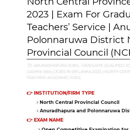
North Central Provinc
2023 | Exam For Gradu
Teachers’ Service | A
Polonnaruwa District 
Provincial Council (N
-ANURADHAPURA JOBS,
-GRADUATE QUALIFIED J
Gazette Jobs,
| JOBS IN SRI LANKA 2023,
| NORTH CENT
TEACHING-ACADAMIC JOBS,
👉
INSTITUTION/FIRM TYPE
North Central Provincial Council
Anuradhapura and
Polonnaruwa Dist
👉 EXAM NAME
Open Competitive Examination for