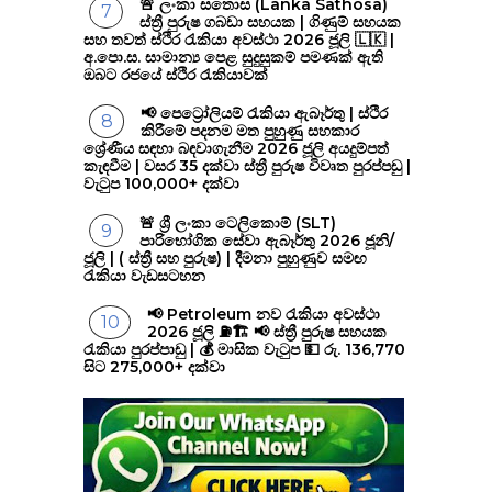
🚨 ලංකා සතොස (Lanka Sathosa)
ස්ත්‍රී පුරුෂ ගබඩා සහයක | ගිණුම් සහයක
සහ තවත් ස්ථිර රැකියා අවස්ථා 2026 ජූලි 🇱🇰 |
අ.පො.ස. සාමාන්‍ය පෙළ සුදුසුකම් පමණක් ඇති
ඔබට රජයේ ස්ථිර රැකියාවක්
📢 පෙට්‍රෝලියම් රැකියා ඇබෑර්තු | ස්ථිර
කිරීමේ පදනම මත පුහුණු සහකාර
ශ්‍රේණීය සඳහා බඳවාගැනීම 2026 ජූලි අයදුම්පත්
කැඳවීම | වසර 35 දක්වා ස්ත්‍රී පුරුෂ විවෘත පුරප්පඩු |
වැටුප 100,000+ දක්වා
🚨 ශ්‍රී ලංකා ටෙලිකොම් (SLT)
පාරිභෝගික සේවා ඇබෑර්තු 2026 ජූනි/
ජූලි | ( ස්ත්‍රී සහ පුරුෂ) | දීමනා පුහුණුව සමඟ
රැකියා වැඩසටහන
📢 Petroleum නව රැකියා අවස්ථා
2026 ජූලි ⛽🏗️ 📢 ස්ත්‍රී පුරුෂ සහයක
රැකියා පුරප්පාඩු | 💰 මාසික වැටුප 💵 රු. 136,770
සිට 275,000+ දක්වා