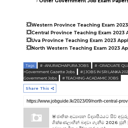
Other Government Job Exam Paper
💥
Western
Province Teaching Exam 2023
💥
Central Province Teaching Exam 2023 A
💥
Uva Province Teaching Exam 2023 Appl
💥
North Western Teaching Exam 2023 App
Tags
# -ANURADHAPURA JOBS
# -GRADUATE QU
>Government Gazette Jobs
# | JOBS IN SRI LANKA 20
Government Jobs
# TEACHING-ACADAMIC JOBS
Share This
🚨ජාතික අධ්‍යාපන විද්‍යාපීඨයට සිව් අවු
ශික්ෂණලාභීන් බඳවා ගැනීම 2026 ජූනි | 