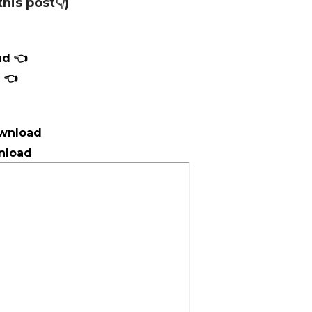
his post👇)
ad 👈
 👈
Download
wnload