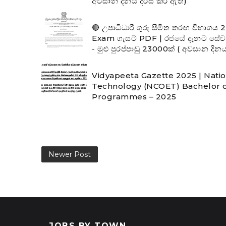
අවසාන දිනය දීර්ඝ කර ඇත)
🔴 උපාධිධාරී ගුරු සීමිත තරඟ විභාග
Exam ගැසට් PDF | රජයේ දැනට සේවය
- මුළු පුරප්පාඩු 23000ක් ( අවසාන දි
Vidyapeeta Gazette 2025 | Natio
Technology (NCOET) Bachelor o
Programmes – 2025
Newer Post
JOBS BY TOWN