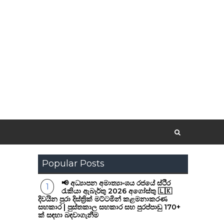
Popular Posts
📢 අධ්‍යාපන අමාත්‍යාංශය රජයේ ස්ථිර
රැකියා ඇබෑර්තු 2026 අගෝස්තු 🇱🇰
දිවයින පුරා දිස්ත්‍රික් මට්ටමින් කළමනාකරණ
සහකාර | පුස්තකාල සහකාර සහ පුරප්පාඩු 170+
ක් සඳහා බඳවාගැනීම