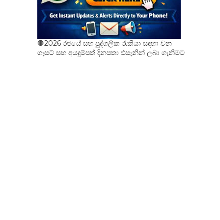
🛑2026 රජයේ සහ පුද්ගලික රැකියා සඳහා වන
ගැසට් සහ අයදුම්පත් දිනපතා එසැනින් ලබා ගැනීමට