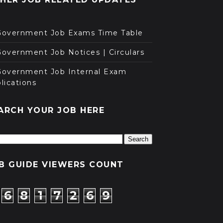
Government Job Exams Time Table
overnment Job Notices | Circulars
Government Job Internal Exam
lications
ARCH YOUR JOB HERE
B GUIDE VIEWERS COUNT
6
8
1
7
2
6
9