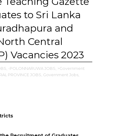
e Teaching Gazette
ates to Sri Lanka
nuradhapura and
North Central
CP) Vacancies 2023
OBS,
-POLONNARUWA JOBS,
>Government
RAL PROVINCE JOBS,
Government Jobs,
ricts
 the Recruitment of Graduates