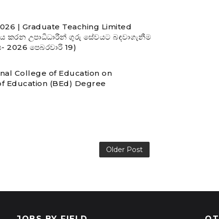
ය 2026 | Graduate Teaching Limited
 කරන උපාධිධාරීන් ගුරු සේවයට බඳවාගැනීම
නය- 2026 පෙබරවාරි 19)
nal College of Education on
f Education (BEd) Degree
Older Post
JOBS BY FIELD
OT