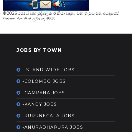
🛑2026 රජයේ සහ පුද්ගලික රැකියා සඳහා වන ගැසට් සහ අයදුම්පත්
දිනපතා එසැනින් ලබා ගැනීමට
JOBS BY TOWN
-ISLAND WIDE JOBS
-COLOMBO JOBS
-GAMPAHA JOBS
-KANDY JOBS
-KURUNEGALA JOBS
-ANURADHAPURA JOBS