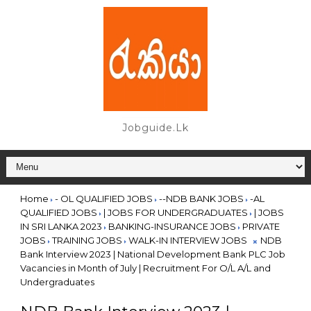
Jobguide.lk
Home
- OL QUALIFIED JOBS
--NDB BANK JOBS
-AL
QUALIFIED JOBS
| JOBS FOR UNDERGRADUATES
| JOBS
IN SRI LANKA 2023
BANKING-INSURANCE JOBS
PRIVATE
JOBS
TRAINING JOBS
WALK-IN INTERVIEW JOBS
NDB
Bank Interview 2023 | National Development Bank PLC Job
Vacancies in Month of July | Recruitment For O/L A/L and
Undergraduates