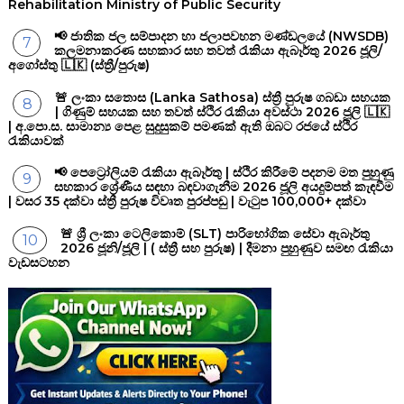
Rehabilitation Ministry of Public Security
📢 ජාතික ජල සම්පාදන හා ජලාපවහන මණ්ඩලයේ (NWSDB)
කලමනාකරණ සහකාර සහ තවත් රැකියා ඇබෑර්තු 2026 ජූලි/
අගෝස්තු 🇱🇰 (ස්ත්‍රී/පුරුෂ)
🚨 ලංකා සතොස (Lanka Sathosa) ස්ත්‍රී පුරුෂ ගබඩා සහයක
| ගිණුම් සහයක සහ තවත් ස්ථිර රැකියා අවස්ථා 2026 ජූලි 🇱🇰
| අ.පො.ස. සාමාන්‍ය පෙළ සුදුසුකම් පමණක් ඇති ඔබට රජයේ ස්ථිර
රැකියාවක්
📢 පෙට්‍රෝලියම් රැකියා ඇබෑර්තු | ස්ථිර කිරීමේ පදනම මත පුහුණු
සහකාර ශ්‍රේණීය සඳහා බඳවාගැනීම 2026 ජූලි අයදුම්පත් කැඳවීම
| වසර 35 දක්වා ස්ත්‍රී පුරුෂ විවෘත පුරප්පඩු | වැටුප 100,000+ දක්වා
🚨 ශ්‍රී ලංකා ටෙලිකොම් (SLT) පාරිභෝගික සේවා ඇබෑර්තු
2026 ජූනි/ජූලි | ( ස්ත්‍රී සහ පුරුෂ) | දීමනා පුහුණුව සමඟ රැකියා
වැඩසටහන