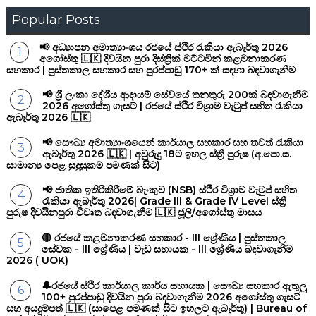
Popular Posts
📢 අධ්‍යාපන අමාත්‍යාංශය රජයේ ස්ථිර රැකියා ඇබෑර්තු 2026
අගෝස්තු 🇱🇰 දිවයින පුරා දිස්ත්‍රික් මට්ටමින් කළමනාකරණ
සහකාර | පුස්තකාල සහකාර සහ පුරප්පාඩු 170+ ක් සඳහා බඳවාගැනීම
📢 ශ්‍රී ලංකා දේශීය ආදායම් සේවයේ තනතුරු 200ක් බඳවාගැනීම
2026 අගෝස්තු ගැසට් | රජයේ ස්ථිර විශ්‍රාම වැටුප් සහිත රැකියා
ඇබෑර්තු 2026 🇱🇰
📢 සෞඛ්‍ය අමාත්‍යාංශයෙන් කාර්යාල සහකාර සහ තවත් රැකියා
ඇබෑර්තු 2026 🇱🇰 | අවුරුදු 18ට ඉහල ස්ත්‍රී පුරුෂ (අ.පො.ස.
සාමාන්‍ය පෙළ සුදුසුකම් පමණක් සිට)
📢 ජාතික ඉතිරිකිරීමේ බැංකුව (NSB) ස්ථිර විශ්‍රාම වැටුප් සහිත
රැකියා ඇබෑර්තු 2026| Grade III & Grade IV Level ස්ත්‍රී
පුරුෂ දිවයිනපුරා විවෘත බඳවාගැනීම 🇱🇰 ජූලි/අගෝස්තු මාසය
🔴 රජයේ කළමනාකරණ සහකාර - III ශ්‍රේණිය | පුස්තකාල
සේවක - III ශ්‍රේණිය | වැඩ සහායක - III ශ්‍රේණිය බඳවාගැනීම
2026 ( UOK)
🔔රජයේ ස්ථිර කාර්යාල කාර්ය සහායක | සෞඛ්‍ය සහකාර ඇතුලු
100+ පුරප්පාඩු දිවයින පුරා බඳවාගැනීම 2026 අගෝස්තු ගැසට්
සහ අයදුම්පත් 🇱🇰 (සාපෙළ පමණක් සිට ඉහලට ඇබෑර්තු) | Bureau of