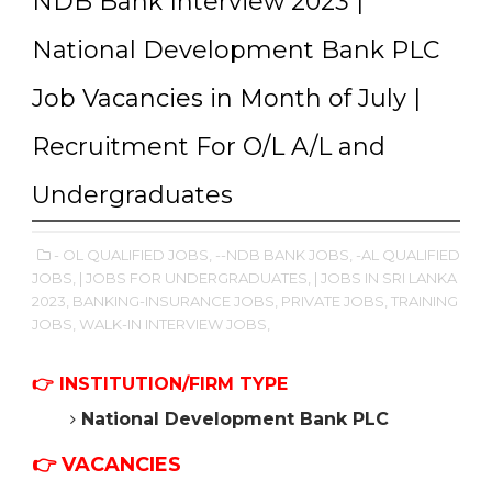
NDB Bank Interview 2023 |
National Development Bank PLC
Job Vacancies in Month of July |
Recruitment For O/L A/L and
Undergraduates
- OL QUALIFIED JOBS,
--NDB BANK JOBS,
-AL QUALIFIED
JOBS,
| JOBS FOR UNDERGRADUATES,
| JOBS IN SRI LANKA
2023,
BANKING-INSURANCE JOBS,
PRIVATE JOBS,
TRAINING
JOBS,
WALK-IN INTERVIEW JOBS,
👉
INSTITUTION/FIRM TYPE
National Development Bank PLC
👉 VACANCIES