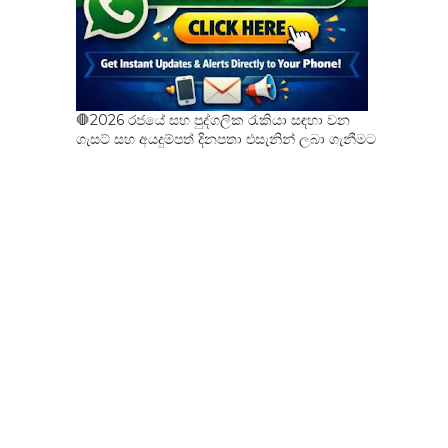
🛑2026 රජයේ සහ පුද්ගලික රැකියා සඳහා වන
ගැසට් සහ අයදුම්පත් දිනපතා එසැනින් ලබා ගැනීමට