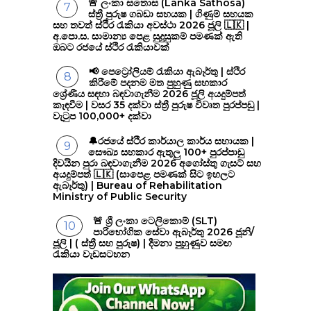
🚨 ලංකා සතොස (Lanka Sathosa)
ස්ත්‍රී පුරුෂ ගබඩා සහයක | ගිණුම් සහයක
සහ තවත් ස්ථිර රැකියා අවස්ථා 2026 ජූලි 🇱🇰 |
අ.පො.ස. සාමාන්‍ය පෙළ සුදුසුකම් පමණක් ඇති
ඔබට රජයේ ස්ථිර රැකියාවක්
📢 පෙට්‍රෝලියම් රැකියා ඇබෑර්තු | ස්ථිර
කිරීමේ පදනම මත පුහුණු සහකාර
ශ්‍රේණීය සඳහා බඳවාගැනීම 2026 ජූලි අයදුම්පත්
කැඳවීම | වසර 35 දක්වා ස්ත්‍රී පුරුෂ විවෘත පුරප්පඩු |
වැටුප 100,000+ දක්වා
🔔රජයේ ස්ථිර කාර්යාල කාර්ය සහායක |
සෞඛ්‍ය සහකාර ඇතුලු 100+ පුරප්පාඩු
දිවයින පුරා බඳවාගැනීම 2026 අගෝස්තු ගැසට් සහ
අයදුම්පත් 🇱🇰 (සාපෙළ පමණක් සිට ඉහලට
ඇබෑර්තු) | Bureau of Rehabilitation
Ministry of Public Security
🚨 ශ්‍රී ලංකා ටෙලිකොම් (SLT)
පාරිභෝගික සේවා ඇබෑර්තු 2026 ජූනි/
ජූලි | ( ස්ත්‍රී සහ පුරුෂ) | දීමනා පුහුණුව සමඟ
රැකියා වැඩසටහන