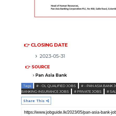
👉 CLOSING DATE
2023-05-31
👉 SOURCE
Pan Asia Bank
Tags
# - OL QUALIFIED JOBS
# --PAN ASIA BANK 
BANKING-INSURANCE JOBS
# PRIVATE JOBS
# SA
Share This