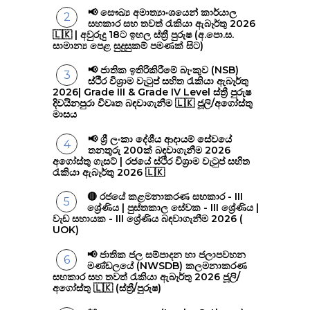
📢 සෞඛ්‍ය අමාත්‍යාංශයෙන් කාර්යාල
සහකාර සහ තවත් රැකියා ඇබෑර්තු 2026
🇱🇰 | අවුරුදු 18ට ඉහල ස්ත්‍රී පුරුෂ (අ.පො.ස.
සාමාන්‍ය පෙළ සුදුසුකම් පමණක් සිට)
📢 ජාතික ඉතිරිකිරීමේ බැංකුව (NSB)
ස්ථිර විශ්‍රාම වැටුප් සහිත රැකියා ඇබෑර්තු
2026| Grade III & Grade IV Level ස්ත්‍රී පුරුෂ
දිවයිනපුරා විවෘත බඳවාගැනීම 🇱🇰 ජූලි/අගෝස්තු
මාසය
📢 ශ්‍රී ලංකා දේශීය ආදායම් සේවයේ
තනතුරු 200ක් බඳවාගැනීම 2026
අගෝස්තු ගැසට් | රජයේ ස්ථිර විශ්‍රාම වැටුප් සහිත
රැකියා ඇබෑර්තු 2026 🇱🇰
🔴 රජයේ කළමනාකරණ සහකාර - III
ශ්‍රේණිය | පුස්තකාල සේවක - III ශ්‍රේණිය |
වැඩ සහායක - III ශ්‍රේණිය බඳවාගැනීම 2026 (
UOK)
📢 ජාතික ජල සම්පාදන හා ජලාපවහන
මණ්ඩලයේ (NWSDB) කලමනාකරණ
සහකාර සහ තවත් රැකියා ඇබෑර්තු 2026 ජූලි/
අගෝස්තු 🇱🇰 (ස්ත්‍රී/පුරුෂ)