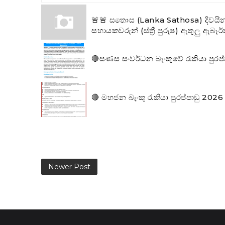
🚨🚨 සතොස (Lanka Sathosa) දිවයින 
සහායකවරුන් (ස්ත්‍රී පුරුෂ) ඇතුලු ඇබෑ
🔴සණස සංවර්ධන බැංකුවේ රැකියා පුරප
🔴 මහජන බැංකු රැකියා පුරප්පාඩු 2026 
Newer Post