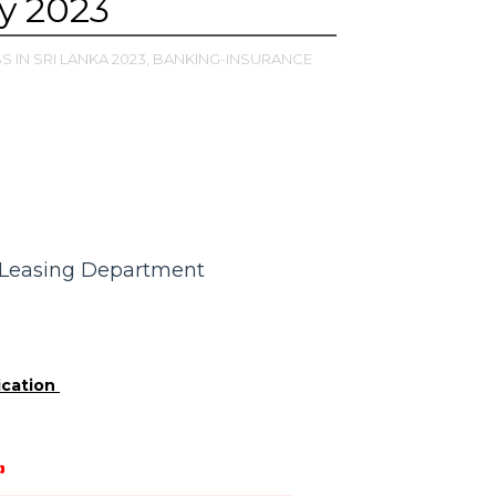
y 2023
BS IN SRI LANKA 2023,
BANKING-INSURANCE
| Leasing Department
ication
