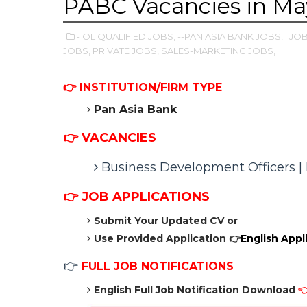
PABC Vacancies in Ma
- OL QUALIFIED JOBS,
--PAN ASIA BANK JOBS,
| JO
JOBS,
PRIVATE JOBS,
SALES-MARKETING JOBS,
👉
INSTITUTION/FIRM TYPE
Pan Asia Bank
👉 VACANCIES
Business Development Officers 
👉
JOB APPLICATIONS
Submit Your Updated CV or
Use Provided Application
👉
English Appl
👉
FULL JOB NOTIFICATIONS
English Full Job Notification Download
