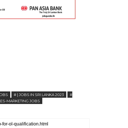
JOBS
# | JOBS IN SRI LANKA 2023
#
LES-MARKETING JOBS