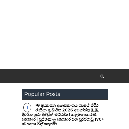
Popular Posts
📢 අධ්‍යාපන අමාත්‍යාංශය රජයේ ස්ථිර
රැකියා ඇබෑර්තු 2026 අගෝස්තු 🇱🇰
දිවයින පුරා දිස්ත්‍රික් මට්ටමින් කළමනාකරණ
සහකාර | පුස්තකාල සහකාර සහ පුරප්පාඩු 170+
ක් සඳහා බඳවාගැනීම