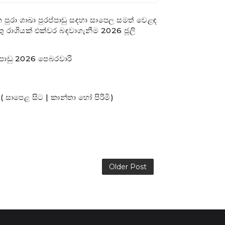
පුරා ශාඛා පුරප්පාඩු සඳහා සාපෙල සමත් වෙළඳ
ර්තු රාශියක් එක්වර බඳවාගැනීම 2026 ජූලි
්පාඩු 2026 පෙබරවාරි
( සාපෙළ සිට | කාන්තා හෝ පිරිමි)
Older Post