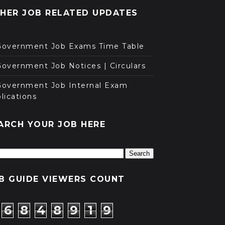
HER JOB RELATED UPDATES
Government Job Exams Time Table
overnment Job Notices | Circulars
Government Job Internal Exam
lications
ARCH YOUR JOB HERE
B GUIDE VIEWERS COUNT
6
8
4
8
9
1
9