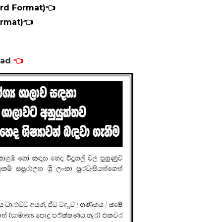
rd Format)👈
ormat)👈
load
👈