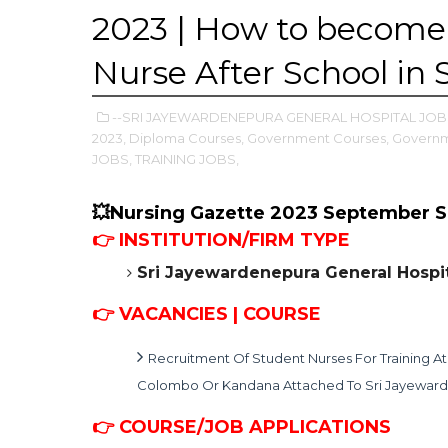
2023 | How to becom
Nurse After School in 
--SRI JAYEWARDENEPURA GENERAL HOSPITAL JOB
2023,
Diploma Courses,
Government Courses,
Governm
JOBS,
TRAINING JOBS,
💥Nursing Gazette 2023 September 
👉
INSTITUTION/FIRM TYPE
Sri Jayewardenepura General Hospi
👉 VACANCIES | COURSE
Recruitment Of Student Nurses For Training At
Colombo Or Kandana Attached To Sri Jayeward
👉 COURSE/
JOB APPLICATIONS