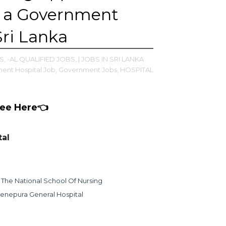
e a Government
Sri Lanka
S,
-AL QUALIFIED JOBS,
| JOBS IN SRI LANKA
ent Hospital Job,
Government Jobs,
HOSPITAL
See Here👈
tal
 The National School Of Nursing
enepura General Hospital