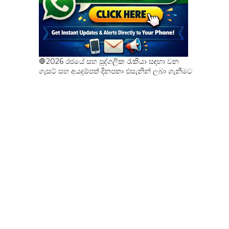
🛑2026 රජයේ සහ පුද්ගලික රැකියා සඳහා වන
ගැසට් සහ අයදුම්පත් දිනපතා එසැනින් ලබා ගැනීමට