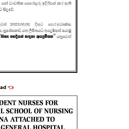
load
👈