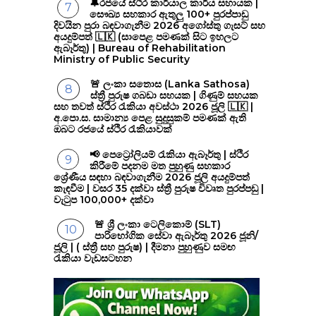
🔔රජයේ ස්ථිර කාර්යාල කාර්ය සහායක |
සෞඛ්‍ය සහකාර ඇතුලු 100+ පුරප්පාඩු
දිවයින පුරා බඳවාගැනීම 2026 අගෝස්තු ගැසට් සහ
අයදුම්පත් 🇱🇰 (සාපෙළ පමණක් සිට ඉහලට
ඇබෑර්තු) | Bureau of Rehabilitation
Ministry of Public Security
🚨 ලංකා සතොස (Lanka Sathosa)
ස්ත්‍රී පුරුෂ ගබඩා සහයක | ගිණුම් සහයක
සහ තවත් ස්ථිර රැකියා අවස්ථා 2026 ජූලි 🇱🇰 |
අ.පො.ස. සාමාන්‍ය පෙළ සුදුසුකම් පමණක් ඇති
ඔබට රජයේ ස්ථිර රැකියාවක්
📢 පෙට්‍රෝලියම් රැකියා ඇබෑර්තු | ස්ථිර
කිරීමේ පදනම මත පුහුණු සහකාර
ශ්‍රේණීය සඳහා බඳවාගැනීම 2026 ජූලි අයදුම්පත්
කැඳවීම | වසර 35 දක්වා ස්ත්‍රී පුරුෂ විවෘත පුරප්පඩු |
වැටුප 100,000+ දක්වා
🚨 ශ්‍රී ලංකා ටෙලිකොම් (SLT)
පාරිභෝගික සේවා ඇබෑර්තු 2026 ජූනි/
ජූලි | ( ස්ත්‍රී සහ පුරුෂ) | දීමනා පුහුණුව සමඟ
රැකියා වැඩසටහන