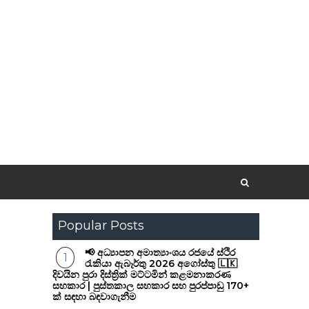
Popular Posts
📢 අධ්‍යාපන අමාත්‍යාංශය රජයේ ස්ථිර
රැකියා ඇබෑර්තු 2026 අගෝස්තු 🇱🇰
දිවයින පුරා දිස්ත්‍රික් මට්ටමින් කළමනාකරණ
සහකාර | පුස්තකාල සහකාර සහ පුරප්පාඩු 170+
ක් සඳහා බඳවාගැනීම