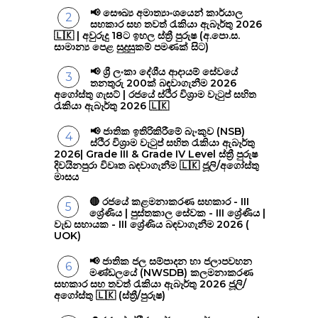
📢 සෞඛ්‍ය අමාත්‍යාංශයෙන් කාර්යාල
සහකාර සහ තවත් රැකියා ඇබෑර්තු 2026
🇱🇰 | අවුරුදු 18ට ඉහල ස්ත්‍රී පුරුෂ (අ.පො.ස.
සාමාන්‍ය පෙළ සුදුසුකම් පමණක් සිට)
📢 ශ්‍රී ලංකා දේශීය ආදායම් සේවයේ
තනතුරු 200ක් බඳවාගැනීම 2026
අගෝස්තු ගැසට් | රජයේ ස්ථිර විශ්‍රාම වැටුප් සහිත
රැකියා ඇබෑර්තු 2026 🇱🇰
📢 ජාතික ඉතිරිකිරීමේ බැංකුව (NSB)
ස්ථිර විශ්‍රාම වැටුප් සහිත රැකියා ඇබෑර්තු
2026| Grade III & Grade IV Level ස්ත්‍රී පුරුෂ
දිවයිනපුරා විවෘත බඳවාගැනීම 🇱🇰 ජූලි/අගෝස්තු
මාසය
🔴 රජයේ කළමනාකරණ සහකාර - III
ශ්‍රේණිය | පුස්තකාල සේවක - III ශ්‍රේණිය |
වැඩ සහායක - III ශ්‍රේණිය බඳවාගැනීම 2026 (
UOK)
📢 ජාතික ජල සම්පාදන හා ජලාපවහන
මණ්ඩලයේ (NWSDB) කලමනාකරණ
සහකාර සහ තවත් රැකියා ඇබෑර්තු 2026 ජූලි/
අගෝස්තු 🇱🇰 (ස්ත්‍රී/පුරුෂ)