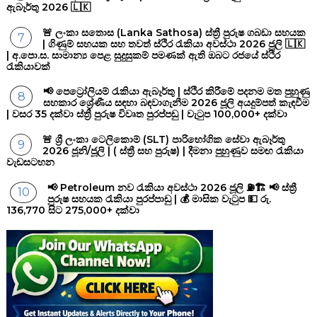
ඇබෑර්තු 2026 🇱🇰
🚨 ලංකා සතොස (Lanka Sathosa) ස්ත්‍රී පුරුෂ ගබඩා සහයක
| ගිණුම් සහයක සහ තවත් ස්ථිර රැකියා අවස්ථා 2026 ජූලි 🇱🇰
| අ.පො.ස. සාමාන්‍ය පෙළ සුදුසුකම් පමණක් ඇති ඔබට රජයේ ස්ථිර
රැකියාවක්
📢 පෙට්‍රෝලියම් රැකියා ඇබෑර්තු | ස්ථිර කිරීමේ පදනම මත පුහුණු
සහකාර ශ්‍රේණීය සඳහා බඳවාගැනීම 2026 ජූලි අයදුම්පත් කැඳවීම
| වසර 35 දක්වා ස්ත්‍රී පුරුෂ විවෘත පුරප්පඩු | වැටුප 100,000+ දක්වා
🚨 ශ්‍රී ලංකා ටෙලිකොම් (SLT) පාරිභෝගික සේවා ඇබෑර්තු
2026 ජූනි/ජූලි | ( ස්ත්‍රී සහ පුරුෂ) | දීමනා පුහුණුව සමඟ රැකියා
වැඩසටහන
📢 Petroleum නව රැකියා අවස්ථා 2026 ජූලි ⛽🏗️ 📢 ස්ත්‍රී
පුරුෂ සහයක රැකියා පුරප්පාඩු | 💰 මාසික වැටුප 💵 රු.
136,770 සිට 275,000+ දක්වා