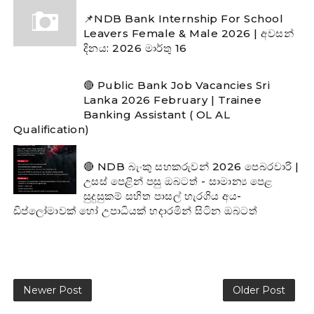
📌NDB Bank Internship For School
Leavers Female & Male 2026 | අවසන්
දිනය: 2026 මාර්තු 16
🔴 Public Bank Job Vacancies Sri
Lanka 2026 February | Trainee
Banking Assistant ( OL AL
Qualification)
🔴 NDB බැංකු සහකරුවන් 2026 පෙබරවාරි |
උසස් පෙළින් පසු ඔබටත් - සාමාන්‍ය පෙළ
සුදුසුකම් සහිත පාසල් හැරගිය අය-
ඩිප්ලෝමාවක් හෝ උපාධියක් හදාරමින් සිටින ඔබටත්
Newer Post
Older Post