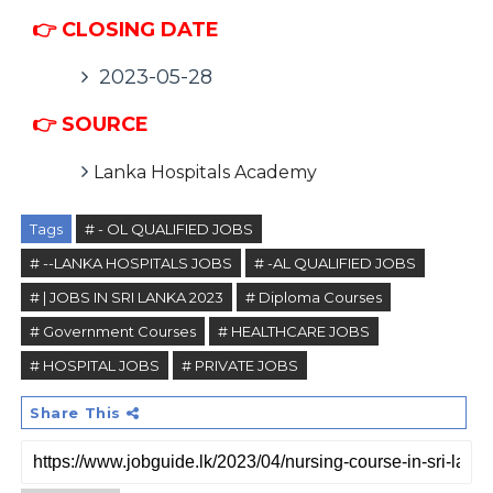
👉 CLOSING DATE
2023-05-28
👉 SOURCE
Lanka Hospitals Academy
Tags
# - OL QUALIFIED JOBS
# --LANKA HOSPITALS JOBS
# -AL QUALIFIED JOBS
# | JOBS IN SRI LANKA 2023
# Diploma Courses
# Government Courses
# HEALTHCARE JOBS
# HOSPITAL JOBS
# PRIVATE JOBS
Share This