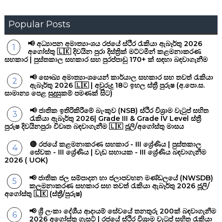
Popular Posts
📢 අධ්‍යාපන අමාත්‍යාංශය රජයේ ස්ථිර රැකියා ඇබෑර්තු 2026
අගෝස්තු 🇱🇰 දිවයින පුරා දිස්ත්‍රික් මට්ටමින් කළමනාකරණ
සහකාර | පුස්තකාල සහකාර සහ පුරප්පාඩු 170+ ක් සඳහා බඳවාගැනීම
📢 සෞඛ්‍ය අමාත්‍යාංශයෙන් කාර්යාල සහකාර සහ තවත් රැකියා
ඇබෑර්තු 2026 🇱🇰 | අවුරුදු 18ට ඉහල ස්ත්‍රී පුරුෂ (අ.පො.ස.
සාමාන්‍ය පෙළ සුදුසුකම් පමණක් සිට)
📢 ජාතික ඉතිරිකිරීමේ බැංකුව (NSB) ස්ථිර විශ්‍රාම වැටුප් සහිත
රැකියා ඇබෑර්තු 2026| Grade III & Grade IV Level ස්ත්‍රී
පුරුෂ දිවයිනපුරා විවෘත බඳවාගැනීම 🇱🇰 ජූලි/අගෝස්තු මාසය
🔴 රජයේ කළමනාකරණ සහකාර - III ශ්‍රේණිය | පුස්තකාල
සේවක - III ශ්‍රේණිය | වැඩ සහායක - III ශ්‍රේණිය බඳවාගැනීම
2026 ( UOK)
📢 ජාතික ජල සම්පාදන හා ජලාපවහන මණ්ඩලයේ (NWSDB)
කලමනාකරණ සහකාර සහ තවත් රැකියා ඇබෑර්තු 2026 ජූලි/
අගෝස්තු 🇱🇰 (ස්ත්‍රී/පුරුෂ)
📢 ශ්‍රී ලංකා දේශීය ආදායම් සේවයේ තනතුරු 200ක් බඳවාගැනීම
2026 අගෝස්තු ගැසට් | රජයේ ස්ථිර විශ්‍රාම වැටුප් සහිත රැකියා