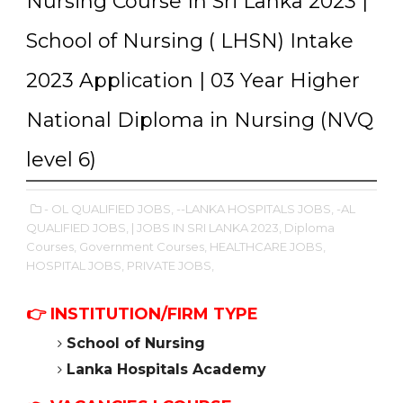
Nursing Course In Sri Lanka 2023 |
School of Nursing ( LHSN) Intake
2023 Application | 03 Year Higher
National Diploma in Nursing (NVQ
level 6)
- OL QUALIFIED JOBS,
--LANKA HOSPITALS JOBS,
-AL
QUALIFIED JOBS,
| JOBS IN SRI LANKA 2023,
Diploma
Courses,
Government Courses,
HEALTHCARE JOBS,
HOSPITAL JOBS,
PRIVATE JOBS,
👉
INSTITUTION/FIRM TYPE
School of Nursing
Lanka Hospitals Academy