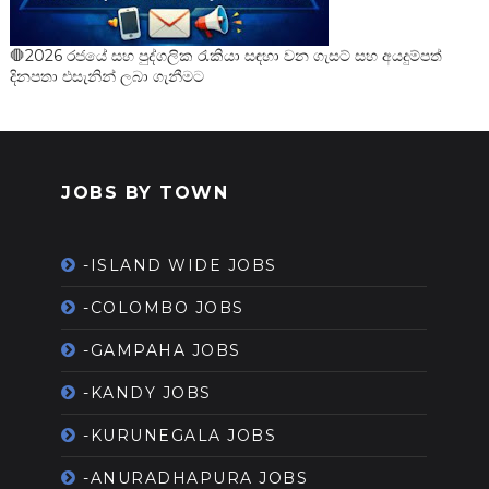
🛑2026 රජයේ සහ පුද්ගලික රැකියා සඳහා වන ගැසට් සහ අයදුම්පත්
දිනපතා එසැනින් ලබා ගැනීමට
JOBS BY TOWN
-ISLAND WIDE JOBS
-COLOMBO JOBS
-GAMPAHA JOBS
-KANDY JOBS
-KURUNEGALA JOBS
-ANURADHAPURA JOBS