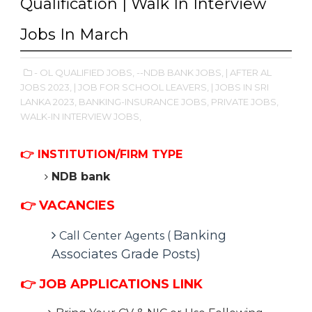
Qualification | Walk In Interview
Jobs In March
- OL QUALIFIED JOBS,
--NDB BANK JOBS,
| AFTER AL
JOBS 2023,
| JOB FOR SCHOOL LEAVERS,
| JOBS IN SRI
LANKA 2023,
BANKING-INSURANCE JOBS,
PRIVATE JOBS,
WALK-IN INTERVIEW JOBS,
👉
INSTITUTION/FIRM TYPE
NDB bank
👉 VACANCIES
Banking
Call Center Agents (
Associates Grade Posts)
👉
JOB APPLICATIONS LINK