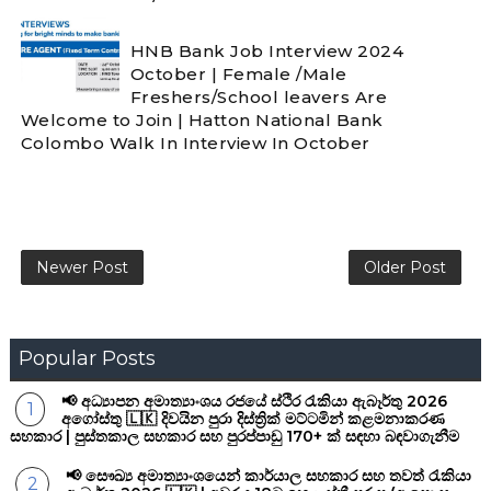
HNB Bank Job Interview 2024
October | Female /Male
Freshers/School leavers Are
Welcome to Join | Hatton National Bank
Colombo Walk In Interview In October
Newer Post
Older Post
Popular Posts
📢 අධ්‍යාපන අමාත්‍යාංශය රජයේ ස්ථිර රැකියා ඇබෑර්තු 2026
අගෝස්තු 🇱🇰 දිවයින පුරා දිස්ත්‍රික් මට්ටමින් කළමනාකරණ
සහකාර | පුස්තකාල සහකාර සහ පුරප්පාඩු 170+ ක් සඳහා බඳවාගැනීම
📢 සෞඛ්‍ය අමාත්‍යාංශයෙන් කාර්යාල සහකාර සහ තවත් රැකියා