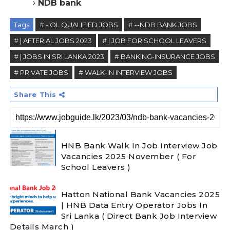
NDB bank
Tags
# - OL QUALIFIED JOBS
# --NDB BANK JOBS
# | AFTER AL JOBS 2023
# | JOB FOR SCHOOL LEAVERS
# | JOBS IN SRI LANKA 2023
# BANKING-INSURANCE JOBS
# PRIVATE JOBS
# WALK-IN INTERVIEW JOBS
Share This
HNB Bank Walk In Job Interview Job
Vacancies 2025 November ( For
School Leavers )
Hatton National Bank Vacancies 2025
| HNB Data Entry Operator Jobs In
Sri Lanka ( Direct Bank Job Interview
Details March )