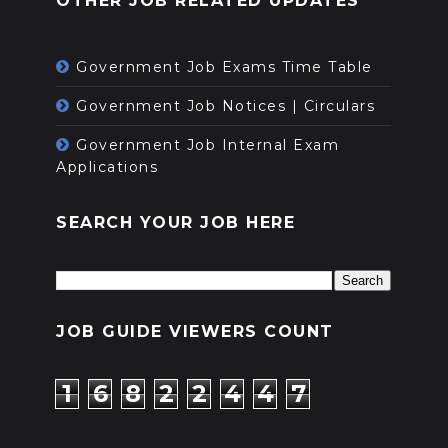
OTHER JOB RELATED UPDATES
Government Job Exams Time Table
Government Job Notices | Circulars
Government Job Internal Exam
Applications
SEARCH YOUR JOB HERE
JOB GUIDE VIEWERS COUNT
1
6
8
2
2
4
4
7