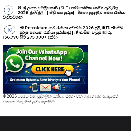
🚨 ශ්‍රී ලංකා ටෙලිකොම් (SLT) පාරිභෝගික සේවා ඇබෑර්තු
2026 ජූනි/ජූලි | ( ස්ත්‍රී සහ පුරුෂ) | දීමනා පුහුණුව සමඟ රැකියා
වැඩසටහන
📢 Petroleum නව රැකියා අවස්ථා 2026 ජූලි ⛽🏗️ 📢 ස්ත්‍රී
පුරුෂ සහයක රැකියා පුරප්පාඩු | 💰 මාසික වැටුප 💵 රු.
136,770 සිට 275,000+ දක්වා
🛑2026 රජයේ සහ පුද්ගලික රැකියා සඳහා වන ගැසට් සහ අයදුම්පත්
දිනපතා එසැනින් ලබා ගැනීමට