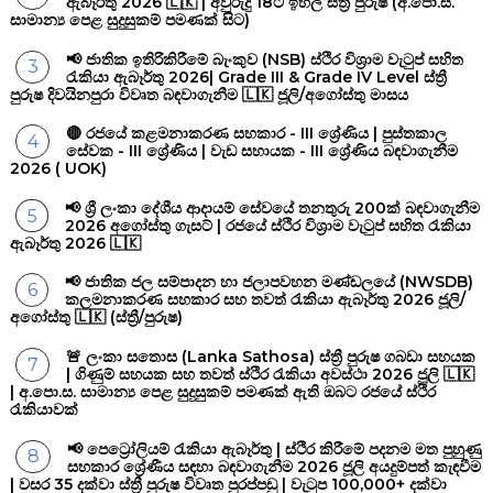
ඇබෑර්තු 2026 🇱🇰 | අවුරුදු 18ට ඉහල ස්ත්‍රී පුරුෂ (අ.පො.ස.
සාමාන්‍ය පෙළ සුදුසුකම් පමණක් සිට)
📢 ජාතික ඉතිරිකිරීමේ බැංකුව (NSB) ස්ථිර විශ්‍රාම වැටුප් සහිත
රැකියා ඇබෑර්තු 2026| Grade III & Grade IV Level ස්ත්‍රී
පුරුෂ දිවයිනපුරා විවෘත බඳවාගැනීම 🇱🇰 ජූලි/අගෝස්තු මාසය
🔴 රජයේ කළමනාකරණ සහකාර - III ශ්‍රේණිය | පුස්තකාල
සේවක - III ශ්‍රේණිය | වැඩ සහායක - III ශ්‍රේණිය බඳවාගැනීම
2026 ( UOK)
📢 ශ්‍රී ලංකා දේශීය ආදායම් සේවයේ තනතුරු 200ක් බඳවාගැනීම
2026 අගෝස්තු ගැසට් | රජයේ ස්ථිර විශ්‍රාම වැටුප් සහිත රැකියා
ඇබෑර්තු 2026 🇱🇰
📢 ජාතික ජල සම්පාදන හා ජලාපවහන මණ්ඩලයේ (NWSDB)
කලමනාකරණ සහකාර සහ තවත් රැකියා ඇබෑර්තු 2026 ජූලි/
අගෝස්තු 🇱🇰 (ස්ත්‍රී/පුරුෂ)
🚨 ලංකා සතොස (Lanka Sathosa) ස්ත්‍රී පුරුෂ ගබඩා සහයක
| ගිණුම් සහයක සහ තවත් ස්ථිර රැකියා අවස්ථා 2026 ජූලි 🇱🇰
| අ.පො.ස. සාමාන්‍ය පෙළ සුදුසුකම් පමණක් ඇති ඔබට රජයේ ස්ථිර
රැකියාවක්
📢 පෙට්‍රෝලියම් රැකියා ඇබෑර්තු | ස්ථිර කිරීමේ පදනම මත පුහුණු
සහකාර ශ්‍රේණීය සඳහා බඳවාගැනීම 2026 ජූලි අයදුම්පත් කැඳවීම
| වසර 35 දක්වා ස්ත්‍රී පුරුෂ විවෘත පුරප්පඩු | වැටුප 100,000+ දක්වා