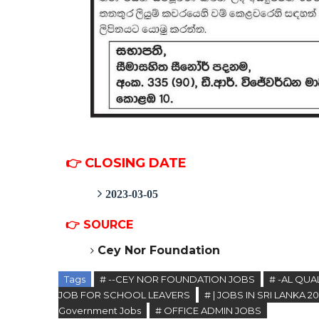
👉 CLOSING DATE
2023-03-05
👉
SOURCE
Cey Nor Foundation
Tags
# --CEY NOR FOUNDATION JOBS
# -AL QUA
JOB FOR SCHOOL LEAVERS
# | JOBS IN SRI LANKA 2
Government Jobs
# OFFICE ADMIN JOBS