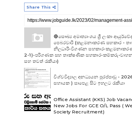
Share This
🔴සෞඛ්‍ය අමාත්‍යාංශය ශ්‍රී ලංකා ආයුර්
පෙබරවාරි (කළමනාකරණ සහකාර - ත
නිලධාරී-විගණන සහකාර-කළමනාකරණ
2-1)-පරිගණක සහ තාක්ෂණික සහකාර-කම්කරු-වාහ
සහ තවත් රැකියා)
විශ්වවිද්‍යාල අනධ්‍යයන පුරප්පාඩු 
සහායක ) සාපෙළ සිට ඉහලට රැකියා
Office Assistant (KKS) Job Vacan
New Jobs For GCE O/L Pass ( We
Society Recruitment)