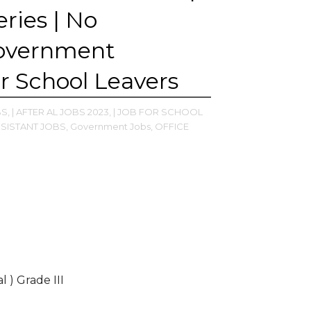
eries | No
overnment
r School Leavers
S,
| AFTER AL JOBS 2023,
| JOB FOR SCHOOL
SISTANT JOBS,
Government Jobs,
OFFICE
 ) Grade III