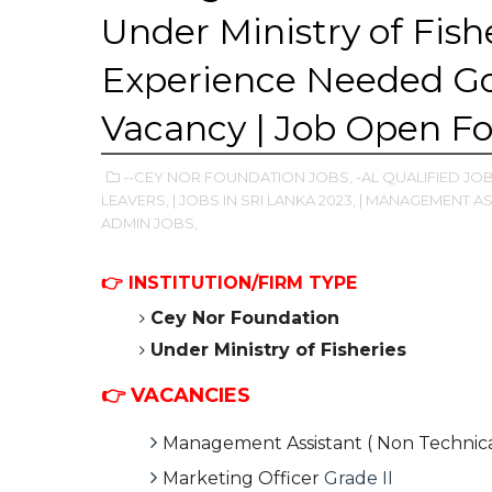
Under Ministry of Fish
Experience Needed G
Vacancy | Job Open Fo
--CEY NOR FOUNDATION JOBS,
-AL QUALIFIED JOB
LEAVERS,
| JOBS IN SRI LANKA 2023,
| MANAGEMENT AS
ADMIN JOBS,
👉
INSTITUTION/FIRM TYPE
Cey Nor Foundation
Under Ministry of Fisheries
👉 VACANCIES
Management Assistant ( Non Technical
Marketing Officer
Grade II