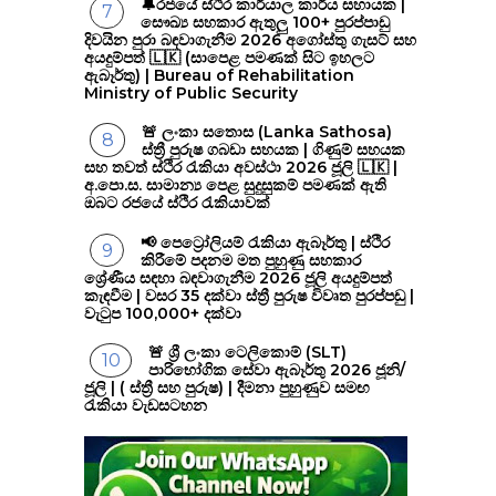
🔔රජයේ ස්ථිර කාර්යාල කාර්ය සහායක |
සෞඛ්‍ය සහකාර ඇතුලු 100+ පුරප්පාඩු
දිවයින පුරා බඳවාගැනීම 2026 අගෝස්තු ගැසට් සහ
අයදුම්පත් 🇱🇰 (සාපෙළ පමණක් සිට ඉහලට
ඇබෑර්තු) | Bureau of Rehabilitation
Ministry of Public Security
🚨 ලංකා සතොස (Lanka Sathosa)
ස්ත්‍රී පුරුෂ ගබඩා සහයක | ගිණුම් සහයක
සහ තවත් ස්ථිර රැකියා අවස්ථා 2026 ජූලි 🇱🇰 |
අ.පො.ස. සාමාන්‍ය පෙළ සුදුසුකම් පමණක් ඇති
ඔබට රජයේ ස්ථිර රැකියාවක්
📢 පෙට්‍රෝලියම් රැකියා ඇබෑර්තු | ස්ථිර
කිරීමේ පදනම මත පුහුණු සහකාර
ශ්‍රේණීය සඳහා බඳවාගැනීම 2026 ජූලි අයදුම්පත්
කැඳවීම | වසර 35 දක්වා ස්ත්‍රී පුරුෂ විවෘත පුරප්පඩු |
වැටුප 100,000+ දක්වා
🚨 ශ්‍රී ලංකා ටෙලිකොම් (SLT)
පාරිභෝගික සේවා ඇබෑර්තු 2026 ජූනි/
ජූලි | ( ස්ත්‍රී සහ පුරුෂ) | දීමනා පුහුණුව සමඟ
රැකියා වැඩසටහන