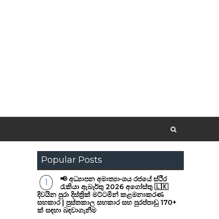
Popular Posts
📢 අධ්‍යාපන අමාත්‍යාංශය රජයේ ස්ථිර
රැකියා ඇබෑර්තු 2026 අගෝස්තු 🇱🇰
දිවයින පුරා දිස්ත්‍රික් මට්ටමින් කළමනාකරණ
සහකාර | පුස්තකාල සහකාර සහ පුරප්පාඩු 170+
ක් සඳහා බඳවාගැනීම