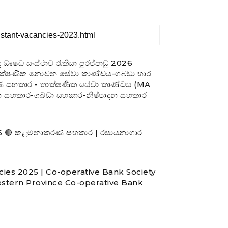
වේද ඖෂධ සංස්ථාව රැකියා පුරප්පාඩු 2026
ාක්ෂණික නොවන සේවා කාණ්ඩය-ගබඩා භාර
 සහකාර - තාක්ෂණික සේවා කාණ්ඩය (MA
න සහකාර-ගබඩා සහකාර-නිෂ්පාදන සහකාර
- 2026 🔴 කළමනාකරණ සහකාර | රසායනාගාර
cies 2025 | Co-operative Bank Society
stern Province Co-operative Bank