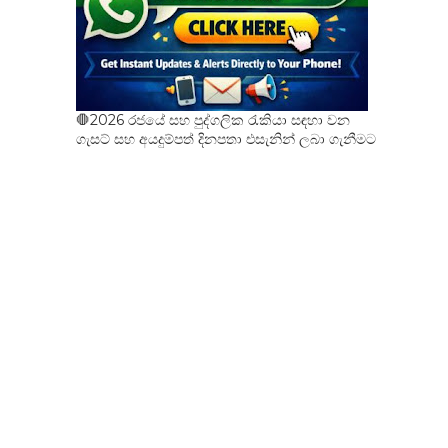
🛑2026 රජයේ සහ පුද්ගලික රැකියා සඳහා වන
ගැසට් සහ අයදුම්පත් දිනපතා එසැනින් ලබා ගැනීමට