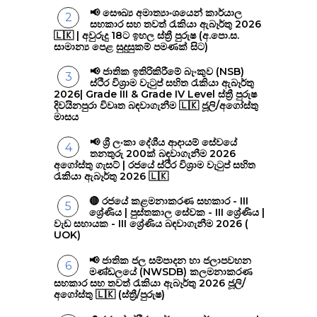
📢 සෞඛ්‍ය අමාත්‍යාංශයෙන් කාර්යාල
සහකාර සහ තවත් රැකියා ඇබෑර්තු 2026
🇱🇰 | අවුරුදු 18ට ඉහල ස්ත්‍රී පුරුෂ (අ.පො.ස.
සාමාන්‍ය පෙළ සුදුසුකම් පමණක් සිට)
📢 ජාතික ඉතිරිකිරීමේ බැංකුව (NSB)
ස්ථිර විශ්‍රාම වැටුප් සහිත රැකියා ඇබෑර්තු
2026| Grade III & Grade IV Level ස්ත්‍රී පුරුෂ
දිවයිනපුරා විවෘත බඳවාගැනීම 🇱🇰 ජූලි/අගෝස්තු
මාසය
📢 ශ්‍රී ලංකා දේශීය ආදායම් සේවයේ
තනතුරු 200ක් බඳවාගැනීම 2026
අගෝස්තු ගැසට් | රජයේ ස්ථිර විශ්‍රාම වැටුප් සහිත
රැකියා ඇබෑර්තු 2026 🇱🇰
🔴 රජයේ කළමනාකරණ සහකාර - III
ශ්‍රේණිය | පුස්තකාල සේවක - III ශ්‍රේණිය |
වැඩ සහායක - III ශ්‍රේණිය බඳවාගැනීම 2026 (
UOK)
📢 ජාතික ජල සම්පාදන හා ජලාපවහන
මණ්ඩලයේ (NWSDB) කලමනාකරණ
සහකාර සහ තවත් රැකියා ඇබෑර්තු 2026 ජූලි/
අගෝස්තු 🇱🇰 (ස්ත්‍රී/පුරුෂ)