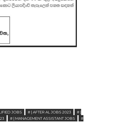
LIFIED JOBS
# | AFTER AL JOBS 2023
# |
023
# | MANAGEMENT ASSISTANT JOBS
#