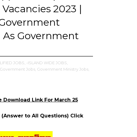
Vacancies 2023 |
e Government
ng As Government
IFIED JOBS,
-ISLAND WIDE JOBS,
Government Jobs,
Government Ministry Jobs,
e Download Link For March 25
 (Answer to All Questions) Click