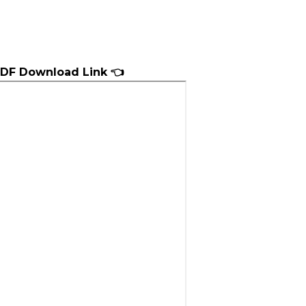
 PDF Download Link
👈