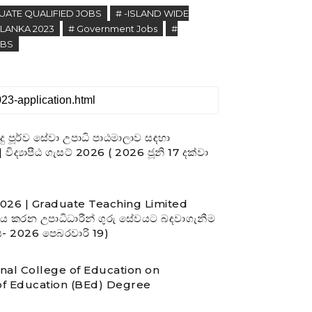
UATE QUALIFIED JOBS
# -ISLAND WIDE
I LANKA 2023
# Government Jobs
#
OBS
රුදු පූර්ව සේවා උපාධි පාඨමාලාව සඳහා
විද්‍යාපීඨ ගැසට් 2026 ( 2026 ජූනි 17 දක්වා
ය 2026 | Graduate Teaching Limited
 කරන උපාධිධාරීන් ගුරු සේවයට බඳවාගැනීම
නය- 2026 පෙබරවාරි 19)
nal College of Education on
f Education (BEd) Degree