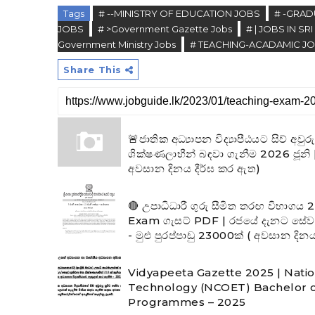
Tags
# --MINISTRY OF EDUCATION JOBS
# -GRAD
JOBS
# >Government Gazette Jobs
# | JOBS IN SR
Government Ministry Jobs
# TEACHING-ACADAMIC J
Share This
🚨ජාතික අධ්‍යාපන විද්‍යාපීඨයට සිව් අවු
ශික්ෂණලාභීන් බඳවා ගැනීම 2026 ජූනි | 
අවසාන දිනය දීර්ඝ කර ඇත)
🔴 උපාධිධාරී ගුරු සීමිත තරඟ විභාග
Exam ගැසට් PDF | රජයේ දැනට සේවය
- මුළු පුරප්පාඩු 23000ක් ( අවසාන දි
Vidyapeeta Gazette 2025 | Natio
Technology (NCOET) Bachelor o
Programmes – 2025