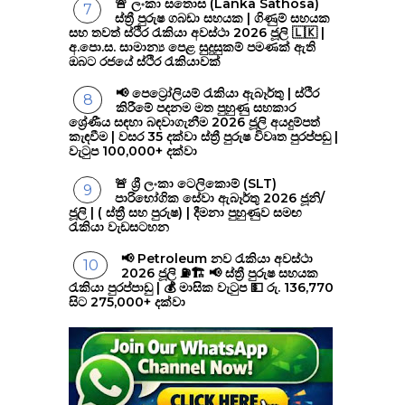
🚨 ලංකා සතොස (Lanka Sathosa)
ස්ත්‍රී පුරුෂ ගබඩා සහයක | ගිණුම් සහයක
සහ තවත් ස්ථිර රැකියා අවස්ථා 2026 ජූලි 🇱🇰 |
අ.පො.ස. සාමාන්‍ය පෙළ සුදුසුකම් පමණක් ඇති
ඔබට රජයේ ස්ථිර රැකියාවක්
📢 පෙට්‍රෝලියම් රැකියා ඇබෑර්තු | ස්ථිර
කිරීමේ පදනම මත පුහුණු සහකාර
ශ්‍රේණීය සඳහා බඳවාගැනීම 2026 ජූලි අයදුම්පත්
කැඳවීම | වසර 35 දක්වා ස්ත්‍රී පුරුෂ විවෘත පුරප්පඩු |
වැටුප 100,000+ දක්වා
🚨 ශ්‍රී ලංකා ටෙලිකොම් (SLT)
පාරිභෝගික සේවා ඇබෑර්තු 2026 ජූනි/
ජූලි | ( ස්ත්‍රී සහ පුරුෂ) | දීමනා පුහුණුව සමඟ
රැකියා වැඩසටහන
📢 Petroleum නව රැකියා අවස්ථා
2026 ජූලි ⛽🏗️ 📢 ස්ත්‍රී පුරුෂ සහයක
රැකියා පුරප්පාඩු | 💰 මාසික වැටුප 💵 රු. 136,770
සිට 275,000+ දක්වා