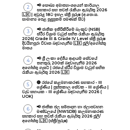
📢 සෞඛ්‍ය අමාත්‍යාංශයෙන් කාර්යාල
සහකාර සහ තවත් රැකියා ඇබෑර්තු 2026
🇱🇰 | අවුරුදු 18ට ඉහල ස්ත්‍රී පුරුෂ (අ.පො.ස.
සාමාන්‍ය පෙළ සුදුසුකම් පමණක් සිට)
📢 ජාතික ඉතිරිකිරීමේ බැංකුව (NSB)
ස්ථිර විශ්‍රාම වැටුප් සහිත රැකියා ඇබෑර්තු
2026| Grade III & Grade IV Level ස්ත්‍රී පුරුෂ
දිවයිනපුරා විවෘත බඳවාගැනීම 🇱🇰 ජූලි/අගෝස්තු
මාසය
📢 ශ්‍රී ලංකා දේශීය ආදායම් සේවයේ
තනතුරු 200ක් බඳවාගැනීම 2026
අගෝස්තු ගැසට් | රජයේ ස්ථිර විශ්‍රාම වැටුප් සහිත
රැකියා ඇබෑර්තු 2026 🇱🇰
🔴 රජයේ කළමනාකරණ සහකාර - III
ශ්‍රේණිය | පුස්තකාල සේවක - III ශ්‍රේණිය |
වැඩ සහායක - III ශ්‍රේණිය බඳවාගැනීම 2026 (
UOK)
📢 ජාතික ජල සම්පාදන හා ජලාපවහන
මණ්ඩලයේ (NWSDB) කලමනාකරණ
සහකාර සහ තවත් රැකියා ඇබෑර්තු 2026 ජූලි/
අගෝස්තු 🇱🇰 (ස්ත්‍රී/පුරුෂ)