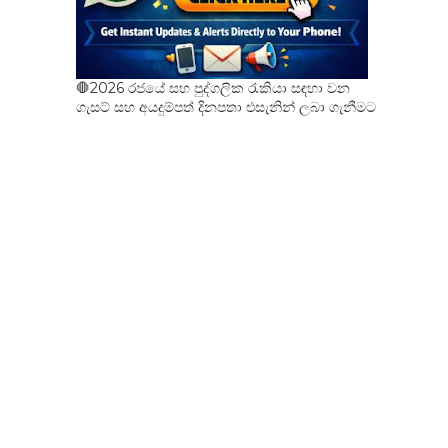
🛑2026 රජයේ සහ පුද්ගලික රැකියා සඳහා වන
ගැසට් සහ අයදුම්පත් දිනපතා එසැනින් ලබා ගැනීමට