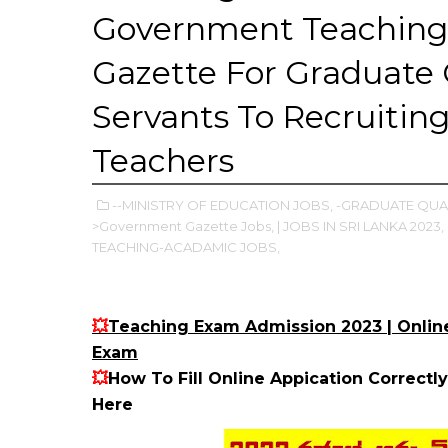
Government Teaching 
Gazette For Graduat
Servants To Recruiti
Teachers
--MINISTRY OF EDUCATION JOBS,
-GRADUATE QUAL
>Government Gazette Jobs,
| JOBS IN SRI LANKA 2023,
TEACHING-ACADAMIC JOBS,
💥
Teaching Exam Admission 2023 | Onlin
Exam
💥
How To Fill Online Appication Correctly
Here