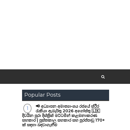
Popular Posts
📢 අධ්‍යාපන අමාත්‍යාංශය රජයේ ස්ථිර
රැකියා ඇබෑර්තු 2026 අගෝස්තු 🇱🇰
දිවයින පුරා දිස්ත්‍රික් මට්ටමින් කළමනාකරණ
සහකාර | පුස්තකාල සහකාර සහ පුරප්පාඩු 170+
ක් සඳහා බඳවාගැනීම