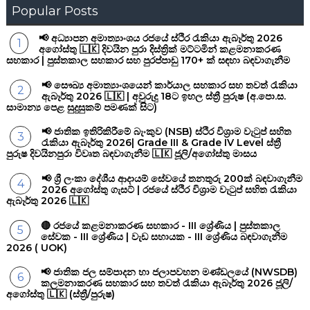
Popular Posts
📢 අධ්‍යාපන අමාත්‍යාංශය රජයේ ස්ථිර රැකියා ඇබෑර්තු 2026
අගෝස්තු 🇱🇰 දිවයින පුරා දිස්ත්‍රික් මට්ටමින් කළමනාකරණ
සහකාර | පුස්තකාල සහකාර සහ පුරප්පාඩු 170+ ක් සඳහා බඳවාගැනීම
📢 සෞඛ්‍ය අමාත්‍යාංශයෙන් කාර්යාල සහකාර සහ තවත් රැකියා
ඇබෑර්තු 2026 🇱🇰 | අවුරුදු 18ට ඉහල ස්ත්‍රී පුරුෂ (අ.පො.ස.
සාමාන්‍ය පෙළ සුදුසුකම් පමණක් සිට)
📢 ජාතික ඉතිරිකිරීමේ බැංකුව (NSB) ස්ථිර විශ්‍රාම වැටුප් සහිත
රැකියා ඇබෑර්තු 2026| Grade III & Grade IV Level ස්ත්‍රී
පුරුෂ දිවයිනපුරා විවෘත බඳවාගැනීම 🇱🇰 ජූලි/අගෝස්තු මාසය
📢 ශ්‍රී ලංකා දේශීය ආදායම් සේවයේ තනතුරු 200ක් බඳවාගැනීම
2026 අගෝස්තු ගැසට් | රජයේ ස්ථිර විශ්‍රාම වැටුප් සහිත රැකියා
ඇබෑර්තු 2026 🇱🇰
🔴 රජයේ කළමනාකරණ සහකාර - III ශ්‍රේණිය | පුස්තකාල
සේවක - III ශ්‍රේණිය | වැඩ සහායක - III ශ්‍රේණිය බඳවාගැනීම
2026 ( UOK)
📢 ජාතික ජල සම්පාදන හා ජලාපවහන මණ්ඩලයේ (NWSDB)
කලමනාකරණ සහකාර සහ තවත් රැකියා ඇබෑර්තු 2026 ජූලි/
අගෝස්තු 🇱🇰 (ස්ත්‍රී/පුරුෂ)