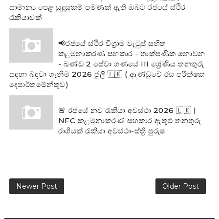
සාමාන්‍ය පෙළ සුදුසුකම් පමණක් ඇති ඔබට රජයේ ස්ථිර
රැකියාවක්
📢රජයේ ස්ථිර විශ්‍රාම වැටුප් සහිත
කළමනාකරණ සහකාර - තාක්ෂණික නොවන
- ඛණ්ඩ 2 සේවා ගණයේ III ශ්‍රේණිය තනතුරු
සඳහා බඳවා ගැනීම 2026 ජූලි 🇱🇰 ( ආණ්ඩුවේ රස පරීක්ෂක
දෙපාර්තමේන්තුව)
🚨 රජයේ නව රැකියා අවස්ථා 2026 🇱🇰 |
NFC කළමනාකරණ සහකාර ඇතුළු තනතුරු
රාශියක් රැකියා අවස්ථා-ස්ත්‍රි පුරුෂ
Newer Post
Older Post