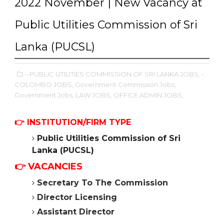
2022 November | New Vacancy at
Public Utilities Commission of Sri
Lanka (PUCSL)
--PUBLIC UTILITIES COMMISSION OF SRI LANKA JOBS,
-
COLOMBO JOBS,
Government Commission Jobs,
Government Jobs,
LAW JOBS,
OFFICE ADMIN JOBS,
👉
INSTITUTION/FIRM TYPE
Public Utilities Commission of Sri
Lanka (PUCSL)
👉 VACANCIES
Secretary To The Commission
Director Licensing
Assistant Director