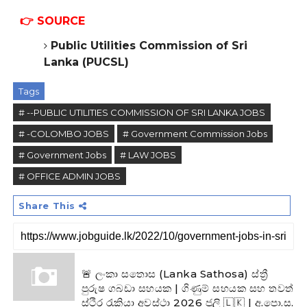
👉
SOURCE
Public Utilities Commission of Sri
Lanka (PUCSL)
Tags
# --PUBLIC UTILITIES COMMISSION OF SRI LANKA JOBS
# -COLOMBO JOBS
# Government Commission Jobs
# Government Jobs
# LAW JOBS
# OFFICE ADMIN JOBS
Share This
🚨 ලංකා සතොස (Lanka Sathosa) ස්ත්‍රී
පුරුෂ ගබඩා සහයක | ගිණුම් සහයක සහ තවත්
ස්ථිර රැකියා අවස්ථා 2026 ජූලි 🇱🇰 | අ.පො.ස.