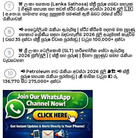
🚨 ලංකා සතොස (Lanka Sathosa) ස්ත්‍රී පුරුෂ ගබඩා සහයක
| ගිණුම් සහයක සහ තවත් ස්ථිර රැකියා අවස්ථා 2026 ජූලි 🇱🇰
| අ.පො.ස. සාමාන්‍ය පෙළ සුදුසුකම් පමණක් ඇති ඔබට රජයේ ස්ථිර
රැකියාවක්
📢 පෙට්‍රෝලියම් රැකියා ඇබෑර්තු | ස්ථිර කිරීමේ පදනම මත පුහුණු
සහකාර ශ්‍රේණීය සඳහා බඳවාගැනීම 2026 ජූලි අයදුම්පත් කැඳවීම
| වසර 35 දක්වා ස්ත්‍රී පුරුෂ විවෘත පුරප්පඩු | වැටුප 100,000+ දක්වා
🚨 ශ්‍රී ලංකා ටෙලිකොම් (SLT) පාරිභෝගික සේවා ඇබෑර්තු
2026 ජූනි/ජූලි | ( ස්ත්‍රී සහ පුරුෂ) | දීමනා පුහුණුව සමඟ රැකියා
වැඩසටහන
📢 Petroleum නව රැකියා අවස්ථා 2026 ජූලි ⛽🏗️ 📢 ස්ත්‍රී
පුරුෂ සහයක රැකියා පුරප්පාඩු | 💰 මාසික වැටුප 💵 රු.
136,770 සිට 275,000+ දක්වා