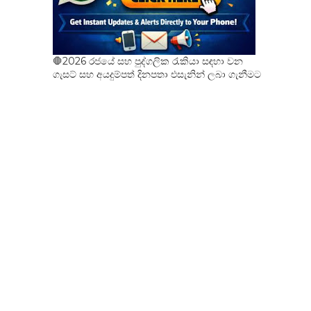
🛑2026 රජයේ සහ පුද්ගලික රැකියා සඳහා වන
ගැසට් සහ අයදුම්පත් දිනපතා එසැනින් ලබා ගැනීමට