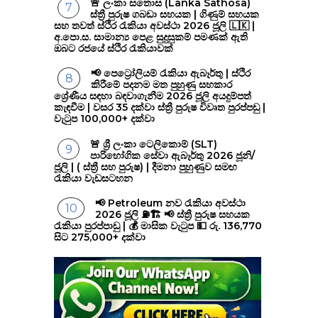
🚨 ලංකා සතොස (Lanka Sathosa)
ස්ත්‍රී පුරුෂ ගබඩා සහයක | ගිණුම් සහයක
සහ තවත් ස්ථිර රැකියා අවස්ථා 2026 ජූලි 🇱🇰 |
අ.පො.ස. සාමාන්‍ය පෙළ සුදුසුකම් පමණක් ඇති
ඔබට රජයේ ස්ථිර රැකියාවක්
📢 පෙට්‍රෝලියම් රැකියා ඇබෑර්තු | ස්ථිර
කිරීමේ පදනම මත පුහුණු සහකාර
ශ්‍රේණීය සඳහා බඳවාගැනීම 2026 ජූලි අයදුම්පත්
කැඳවීම | වසර 35 දක්වා ස්ත්‍රී පුරුෂ විවෘත පුරප්පඩු |
වැටුප 100,000+ දක්වා
🚨 ශ්‍රී ලංකා ටෙලිකොම් (SLT)
පාරිභෝගික සේවා ඇබෑර්තු 2026 ජූනි/
ජූලි | ( ස්ත්‍රී සහ පුරුෂ) | දීමනා පුහුණුව සමඟ
රැකියා වැඩසටහන
📢 Petroleum නව රැකියා අවස්ථා
2026 ජූලි ⛽🏗️ 📢 ස්ත්‍රී පුරුෂ සහයක
රැකියා පුරප්පාඩු | 💰 මාසික වැටුප 💵 රු. 136,770
සිට 275,000+ දක්වා