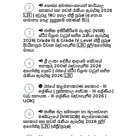
📢 සෞඛ්‍ය අමාත්‍යාංශයෙන් කාර්යාල
සහකාර සහ තවත් රැකියා ඇබෑර්තු 2026
🇱🇰 | අවුරුදු 18ට ඉහල ස්ත්‍රී පුරුෂ (අ.පො.ස.
සාමාන්‍ය පෙළ සුදුසුකම් පමණක් සිට)
📢 ජාතික ඉතිරිකිරීමේ බැංකුව (NSB)
ස්ථිර විශ්‍රාම වැටුප් සහිත රැකියා ඇබෑර්තු
2026| Grade III & Grade IV Level ස්ත්‍රී පුරුෂ
දිවයිනපුරා විවෘත බඳවාගැනීම 🇱🇰 ජූලි/අගෝස්තු
මාසය
📢 ශ්‍රී ලංකා දේශීය ආදායම් සේවයේ
තනතුරු 200ක් බඳවාගැනීම 2026
අගෝස්තු ගැසට් | රජයේ ස්ථිර විශ්‍රාම වැටුප් සහිත
රැකියා ඇබෑර්තු 2026 🇱🇰
🔴 රජයේ කළමනාකරණ සහකාර - III
ශ්‍රේණිය | පුස්තකාල සේවක - III ශ්‍රේණිය |
වැඩ සහායක - III ශ්‍රේණිය බඳවාගැනීම 2026 (
UOK)
📢 ජාතික ජල සම්පාදන හා ජලාපවහන
මණ්ඩලයේ (NWSDB) කලමනාකරණ
සහකාර සහ තවත් රැකියා ඇබෑර්තු 2026 ජූලි/
අගෝස්තු 🇱🇰 (ස්ත්‍රී/පුරුෂ)