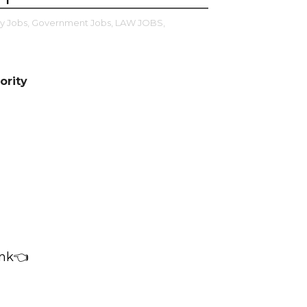
y Jobs,
Government Jobs,
LAW JOBS,
ority
ink👈