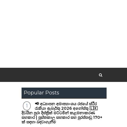
Popular Posts
📢 අධ්‍යාපන අමාත්‍යාංශය රජයේ ස්ථිර
රැකියා ඇබෑර්තු 2026 අගෝස්තු 🇱🇰
දිවයින පුරා දිස්ත්‍රික් මට්ටමින් කළමනාකරණ
සහකාර | පුස්තකාල සහකාර සහ පුරප්පාඩු 170+
ක් සඳහා බඳවාගැනීම