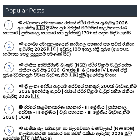
Popular Posts
📢 අධ්‍යාපන අමාත්‍යාංශය රජයේ ස්ථිර රැකියා ඇබෑර්තු 2026
අගෝස්තු 🇱🇰 දිවයින පුරා දිස්ත්‍රික් මට්ටමින් කළමනාකරණ
සහකාර | පුස්තකාල සහකාර සහ පුරප්පාඩු 170+ ක් සඳහා බඳවාගැනීම
📢 සෞඛ්‍ය අමාත්‍යාංශයෙන් කාර්යාල සහකාර සහ තවත් රැකියා
ඇබෑර්තු 2026 🇱🇰 | අවුරුදු 18ට ඉහල ස්ත්‍රී පුරුෂ (අ.පො.ස.
සාමාන්‍ය පෙළ සුදුසුකම් පමණක් සිට)
📢 ජාතික ඉතිරිකිරීමේ බැංකුව (NSB) ස්ථිර විශ්‍රාම වැටුප් සහිත
රැකියා ඇබෑර්තු 2026| Grade III & Grade IV Level ස්ත්‍රී
පුරුෂ දිවයිනපුරා විවෘත බඳවාගැනීම 🇱🇰 ජූලි/අගෝස්තු මාසය
📢 ශ්‍රී ලංකා දේශීය ආදායම් සේවයේ තනතුරු 200ක් බඳවාගැනීම
2026 අගෝස්තු ගැසට් | රජයේ ස්ථිර විශ්‍රාම වැටුප් සහිත රැකියා
ඇබෑර්තු 2026 🇱🇰
🔴 රජයේ කළමනාකරණ සහකාර - III ශ්‍රේණිය | පුස්තකාල
සේවක - III ශ්‍රේණිය | වැඩ සහායක - III ශ්‍රේණිය බඳවාගැනීම
2026 ( UOK)
📢 ජාතික ජල සම්පාදන හා ජලාපවහන මණ්ඩලයේ (NWSDB)
කලමනාකරණ සහකාර සහ තවත් රැකියා ඇබෑර්තු 2026 ජූලි/
අගෝස්තු 🇱🇰 (ස්ත්‍රී/පුරුෂ)