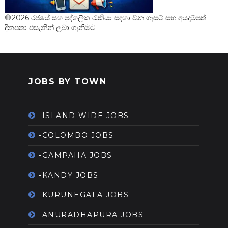
🛑2026 රජයේ සහ පුද්ගලික රැකියා සඳහා වන ගැසට් සහ අයදුම්පත්
දිනපතා එසැනින් ලබා ගැනීමට
JOBS BY TOWN
-ISLAND WIDE JOBS
-COLOMBO JOBS
-GAMPAHA JOBS
-KANDY JOBS
-KURUNEGALA JOBS
-ANURADHAPURA JOBS