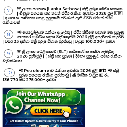
🚨 ලංකා සතොස (Lanka Sathosa) ස්ත්‍රී පුරුෂ ගබඩා සහයක
| ගිණුම් සහයක සහ තවත් ස්ථිර රැකියා අවස්ථා 2026 ජූලි 🇱🇰
| අ.පො.ස. සාමාන්‍ය පෙළ සුදුසුකම් පමණක් ඇති ඔබට රජයේ ස්ථිර
රැකියාවක්
📢 පෙට්‍රෝලියම් රැකියා ඇබෑර්තු | ස්ථිර කිරීමේ පදනම මත පුහුණු
සහකාර ශ්‍රේණීය සඳහා බඳවාගැනීම 2026 ජූලි අයදුම්පත් කැඳවීම
| වසර 35 දක්වා ස්ත්‍රී පුරුෂ විවෘත පුරප්පඩු | වැටුප 100,000+ දක්වා
🚨 ශ්‍රී ලංකා ටෙලිකොම් (SLT) පාරිභෝගික සේවා ඇබෑර්තු
2026 ජූනි/ජූලි | ( ස්ත්‍රී සහ පුරුෂ) | දීමනා පුහුණුව සමඟ රැකියා
වැඩසටහන
📢 Petroleum නව රැකියා අවස්ථා 2026 ජූලි ⛽🏗️ 📢 ස්ත්‍රී
පුරුෂ සහයක රැකියා පුරප්පාඩු | 💰 මාසික වැටුප 💵 රු.
136,770 සිට 275,000+ දක්වා