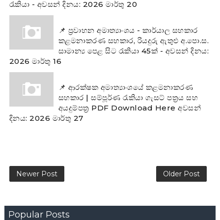
රැකියා - අවසන් දිනය: 2026 මාර්තු 20
📌 ප්‍රවාහන අමාත්‍යාංශය - කාර්යාල සහකාර
කළමනාකරණ සහකාර, රියදුරු ඇතුළු අ.පො.ස.
සාමාන්‍ය පෙළ සිට රැකියා 45ක් - අවසන් දිනය:
2026 මාර්තු 16
📌 ආරක්ෂක අමාත්‍යාංශයේ කළමනාකරණ
සහකාර | සම්පූර්ණ රැකියා ගැසට් පත්‍රය සහ
අයදුම්පත්‍ර PDF Download Here අවසන්
දිනය: 2026 මාර්තු 27
Newer Post
Older Post
Popular Posts