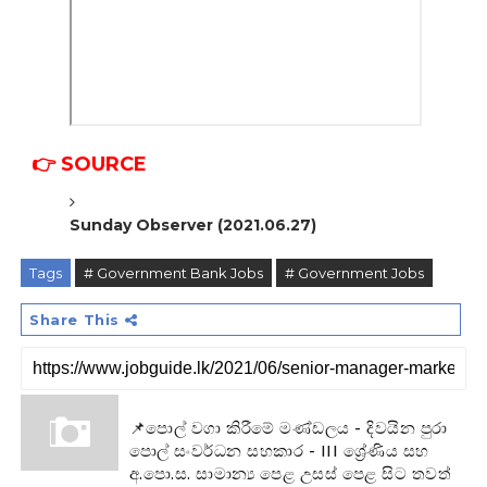
👉
SOURCE
Sunday Observer (2021.06.27)
Tags
# Government Bank Jobs
# Government Jobs
Share This
📌පොල් වගා කිරීමේ මණ්ඩලය - දිවයින පුරා
පොල් සංවර්ධන සහකාර - III ශ්‍රේණිය සහ
අ.පො.ස. සාමාන්‍ය පෙළ උසස් පෙළ සිට තවත්