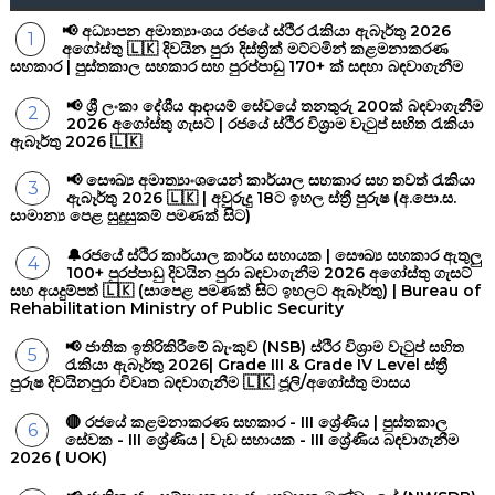
📢 අධ්‍යාපන අමාත්‍යාංශය රජයේ ස්ථිර රැකියා ඇබෑර්තු 2026
අගෝස්තු 🇱🇰 දිවයින පුරා දිස්ත්‍රික් මට්ටමින් කළමනාකරණ
සහකාර | පුස්තකාල සහකාර සහ පුරප්පාඩු 170+ ක් සඳහා බඳවාගැනීම
📢 ශ්‍රී ලංකා දේශීය ආදායම් සේවයේ තනතුරු 200ක් බඳවාගැනීම
2026 අගෝස්තු ගැසට් | රජයේ ස්ථිර විශ්‍රාම වැටුප් සහිත රැකියා
ඇබෑර්තු 2026 🇱🇰
📢 සෞඛ්‍ය අමාත්‍යාංශයෙන් කාර්යාල සහකාර සහ තවත් රැකියා
ඇබෑර්තු 2026 🇱🇰 | අවුරුදු 18ට ඉහල ස්ත්‍රී පුරුෂ (අ.පො.ස.
සාමාන්‍ය පෙළ සුදුසුකම් පමණක් සිට)
🔔රජයේ ස්ථිර කාර්යාල කාර්ය සහායක | සෞඛ්‍ය සහකාර ඇතුලු
100+ පුරප්පාඩු දිවයින පුරා බඳවාගැනීම 2026 අගෝස්තු ගැසට්
සහ අයදුම්පත් 🇱🇰 (සාපෙළ පමණක් සිට ඉහලට ඇබෑර්තු) | Bureau of
Rehabilitation Ministry of Public Security
📢 ජාතික ඉතිරිකිරීමේ බැංකුව (NSB) ස්ථිර විශ්‍රාම වැටුප් සහිත
රැකියා ඇබෑර්තු 2026| Grade III & Grade IV Level ස්ත්‍රී
පුරුෂ දිවයිනපුරා විවෘත බඳවාගැනීම 🇱🇰 ජූලි/අගෝස්තු මාසය
🔴 රජයේ කළමනාකරණ සහකාර - III ශ්‍රේණිය | පුස්තකාල
සේවක - III ශ්‍රේණිය | වැඩ සහායක - III ශ්‍රේණිය බඳවාගැනීම
2026 ( UOK)