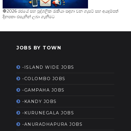
🛑2026 රජයේ සහ පුද්ගලික රැකියා සඳහා වන ගැසට් සහ අයදුම්පත්
දිනපතා එසැනින් ලබා ගැනීමට
JOBS BY TOWN
-ISLAND WIDE JOBS
-COLOMBO JOBS
-GAMPAHA JOBS
-KANDY JOBS
-KURUNEGALA JOBS
-ANURADHAPURA JOBS