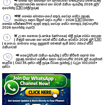
📢 ජාතික ජල සම්පාදන හා ජලාපවහන මණ්ඩලයේ (NWSDB)
කලමනාකරණ සහකාර සහ තවත් රැකියා ඇබෑර්තු 2026 ජූලි/
අගෝස්තු 🇱🇰 (ස්ත්‍රී/පුරුෂ)
📢🚨 සෞඛ්‍ය අමාත්‍යාංශයේ අතුරු වෛද්‍ය සේවා පුහුණු
පාඨමාලා සඳහා සිසුන් බඳවා ගැනීම – 2026 🇱🇰 (මහජන
සෞඛ්‍ය පරීක්ෂක/PHI ඇතුළු අතුරු වෛද්‍ය සේවා තනතුරු බඳවාගැනීම
2026 අගෝස්තු ගැසට්)
🚨 ලංකා සතොස (Lanka Sathosa) ස්ත්‍රී පුරුෂ ගබඩා සහයක
| ගිණුම් සහයක සහ තවත් ස්ථිර රැකියා අවස්ථා 2026 ජූලි 🇱🇰
| අ.පො.ස. සාමාන්‍ය පෙළ සුදුසුකම් පමණක් ඇති ඔබට රජයේ ස්ථිර
රැකියාවක්
📢 පෙට්‍රෝලියම් රැකියා ඇබෑර්තු | ස්ථිර කිරීමේ පදනම මත
පුහුණු සහකාර ශ්‍රේණීය සඳහා බඳවාගැනීම 2026 ජූලි අයදුම්පත්
කැඳවීම | වසර 35 දක්වා ස්ත්‍රී පුරුෂ විවෘත පුරප්පඩු | වැටුප 100,000+
දක්වා