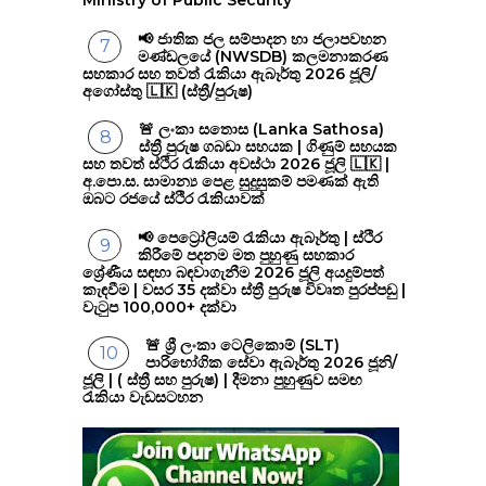
📢 ජාතික ජල සම්පාදන හා ජලාපවහන
මණ්ඩලයේ (NWSDB) කලමනාකරණ
සහකාර සහ තවත් රැකියා ඇබෑර්තු 2026 ජූලි/
අගෝස්තු 🇱🇰 (ස්ත්‍රී/පුරුෂ)
🚨 ලංකා සතොස (Lanka Sathosa)
ස්ත්‍රී පුරුෂ ගබඩා සහයක | ගිණුම් සහයක
සහ තවත් ස්ථිර රැකියා අවස්ථා 2026 ජූලි 🇱🇰 |
අ.පො.ස. සාමාන්‍ය පෙළ සුදුසුකම් පමණක් ඇති
ඔබට රජයේ ස්ථිර රැකියාවක්
📢 පෙට්‍රෝලියම් රැකියා ඇබෑර්තු | ස්ථිර
කිරීමේ පදනම මත පුහුණු සහකාර
ශ්‍රේණීය සඳහා බඳවාගැනීම 2026 ජූලි අයදුම්පත්
කැඳවීම | වසර 35 දක්වා ස්ත්‍රී පුරුෂ විවෘත පුරප්පඩු |
වැටුප 100,000+ දක්වා
🚨 ශ්‍රී ලංකා ටෙලිකොම් (SLT)
පාරිභෝගික සේවා ඇබෑර්තු 2026 ජූනි/
ජූලි | ( ස්ත්‍රී සහ පුරුෂ) | දීමනා පුහුණුව සමඟ
රැකියා වැඩසටහන