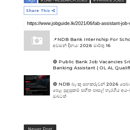
Tags
# LAB - RESEARCH JOBS
# PRIVATE JOBS
Share This
📌NDB Bank Internship For Scho
අවසන් දිනය: 2026 මාර්තු 16
🔴 Public Bank Job Vacancies Sr
Banking Assistant ( OL AL Qualif
🔴 NDB බැංකු සහකරුවන් 2026 පෙබරවාර
පෙළ සුදුසුකම් සහිත පාසල් හැරගිය අය
ඔබටත්
Newer Post