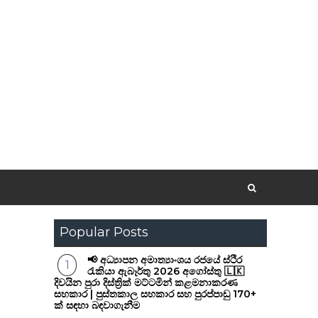
Popular Posts
📢 අධ්‍යාපන අමාත්‍යාංශය රජයේ ස්ථිර
රැකියා ඇබෑර්තු 2026 අගෝස්තු 🇱🇰
දිවයින පුරා දිස්ත්‍රික් මට්ටමින් කළමනාකරණ
සහකාර | පුස්තකාල සහකාර සහ පුරප්පාඩු 170+
ක් සඳහා බඳවාගැනීම