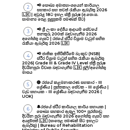
📢 සෞඛ්‍ය අමාත්‍යාංශයෙන් කාර්යාල
සහකාර සහ තවත් රැකියා ඇබෑර්තු 2026
🇱🇰 | අවුරුදු 18ට ඉහල ස්ත්‍රී පුරුෂ (අ.පො.ස.
සාමාන්‍ය පෙළ සුදුසුකම් පමණක් සිට)
📢 ශ්‍රී ලංකා දේශීය ආදායම් සේවයේ
තනතුරු 200ක් බඳවාගැනීම 2026
අගෝස්තු ගැසට් | රජයේ ස්ථිර විශ්‍රාම වැටුප් සහිත
රැකියා ඇබෑර්තු 2026 🇱🇰
📢 ජාතික ඉතිරිකිරීමේ බැංකුව (NSB)
ස්ථිර විශ්‍රාම වැටුප් සහිත රැකියා ඇබෑර්තු
2026| Grade III & Grade IV Level ස්ත්‍රී පුරුෂ
දිවයිනපුරා විවෘත බඳවාගැනීම 🇱🇰 ජූලි/අගෝස්තු
මාසය
🔴 රජයේ කළමනාකරණ සහකාර - III
ශ්‍රේණිය | පුස්තකාල සේවක - III ශ්‍රේණිය |
වැඩ සහායක - III ශ්‍රේණිය බඳවාගැනීම 2026 (
UOK)
🔔රජයේ ස්ථිර කාර්යාල කාර්ය සහායක |
සෞඛ්‍ය සහකාර ඇතුලු 100+ පුරප්පාඩු
දිවයින පුරා බඳවාගැනීම 2026 අගෝස්තු ගැසට් සහ
අයදුම්පත් 🇱🇰 (සාපෙළ පමණක් සිට ඉහලට
ඇබෑර්තු) | Bureau of Rehabilitation
Ministry of Public Security