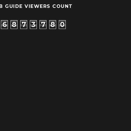
B GUIDE VIEWERS COUNT
6
8
7
3
7
8
0