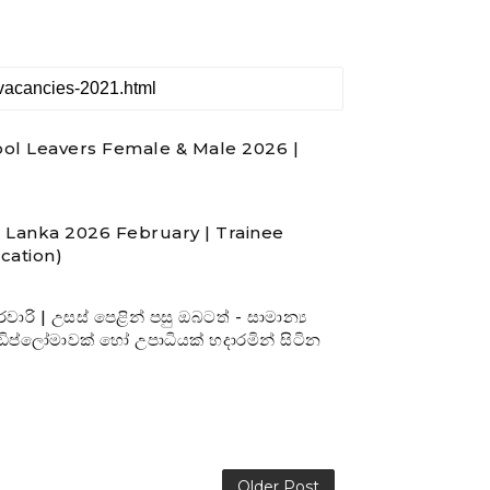
ol Leavers Female & Male 2026 |
i Lanka 2026 February | Trainee
ication)
ි | උසස් පෙළින් පසු ඔබටත් - සාමාන්‍ය
-ඩිප්ලෝමාවක් හෝ උපාධියක් හදාරමින් සිටින
Older Post