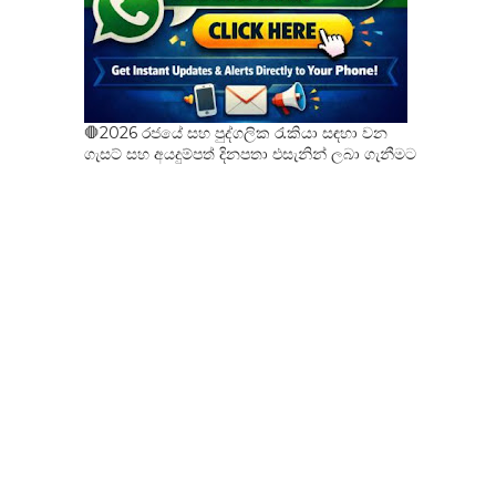
🛑2026 රජයේ සහ පුද්ගලික රැකියා සඳහා වන
ගැසට් සහ අයදුම්පත් දිනපතා එසැනින් ලබා ගැනීමට