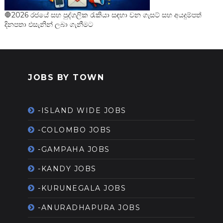
🛑2026 රජයේ සහ පුද්ගලික රැකියා සඳහා වන ගැසට් සහ අයදුම්පත්
දිනපතා එසැනින් ලබා ගැනීමට
JOBS BY TOWN
-ISLAND WIDE JOBS
-COLOMBO JOBS
-GAMPAHA JOBS
-KANDY JOBS
-KURUNEGALA JOBS
-ANURADHAPURA JOBS