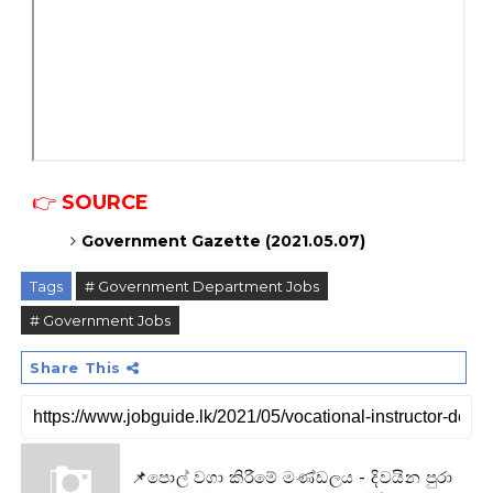
👉
SOURCE
Government Gazette (2021.05.07)
Tags
# Government Department Jobs
# Government Jobs
Share This
📌පොල් වගා කිරීමේ මණ්ඩලය - දිවයින පුරා