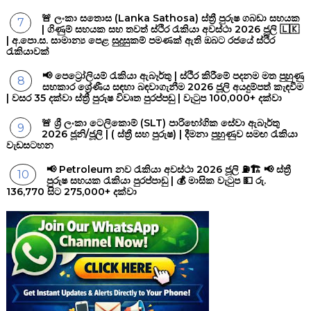
🚨 ලංකා සතොස (Lanka Sathosa) ස්ත්‍රී පුරුෂ ගබඩා සහයක
| ගිණුම් සහයක සහ තවත් ස්ථිර රැකියා අවස්ථා 2026 ජූලි 🇱🇰
| අ.පො.ස. සාමාන්‍ය පෙළ සුදුසුකම් පමණක් ඇති ඔබට රජයේ ස්ථිර
රැකියාවක්
📢 පෙට්‍රෝලියම් රැකියා ඇබෑර්තු | ස්ථිර කිරීමේ පදනම මත පුහුණු
සහකාර ශ්‍රේණීය සඳහා බඳවාගැනීම 2026 ජූලි අයදුම්පත් කැඳවීම
| වසර 35 දක්වා ස්ත්‍රී පුරුෂ විවෘත පුරප්පඩු | වැටුප 100,000+ දක්වා
🚨 ශ්‍රී ලංකා ටෙලිකොම් (SLT) පාරිභෝගික සේවා ඇබෑර්තු
2026 ජූනි/ජූලි | ( ස්ත්‍රී සහ පුරුෂ) | දීමනා පුහුණුව සමඟ රැකියා
වැඩසටහන
📢 Petroleum නව රැකියා අවස්ථා 2026 ජූලි ⛽🏗️ 📢 ස්ත්‍රී
පුරුෂ සහයක රැකියා පුරප්පාඩු | 💰 මාසික වැටුප 💵 රු.
136,770 සිට 275,000+ දක්වා