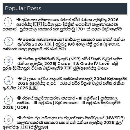
Popular Posts
📢 අධ්‍යාපන අමාත්‍යාංශය රජයේ ස්ථිර රැකියා ඇබෑර්තු 2026
අගෝස්තු 🇱🇰 දිවයින පුරා දිස්ත්‍රික් මට්ටමින් කළමනාකරණ
සහකාර | පුස්තකාල සහකාර සහ පුරප්පාඩු 170+ ක් සඳහා බඳවාගැනීම
📢 සෞඛ්‍ය අමාත්‍යාංශයෙන් කාර්යාල සහකාර සහ තවත් රැකියා
ඇබෑර්තු 2026 🇱🇰 | අවුරුදු 18ට ඉහල ස්ත්‍රී පුරුෂ (අ.පො.ස.
සාමාන්‍ය පෙළ සුදුසුකම් පමණක් සිට)
📢 ජාතික ඉතිරිකිරීමේ බැංකුව (NSB) ස්ථිර විශ්‍රාම වැටුප් සහිත
රැකියා ඇබෑර්තු 2026| Grade III & Grade IV Level ස්ත්‍රී
පුරුෂ දිවයිනපුරා විවෘත බඳවාගැනීම 🇱🇰 ජූලි/අගෝස්තු මාසය
📢 ශ්‍රී ලංකා දේශීය ආදායම් සේවයේ තනතුරු 200ක් බඳවාගැනීම
2026 අගෝස්තු ගැසට් | රජයේ ස්ථිර විශ්‍රාම වැටුප් සහිත රැකියා
ඇබෑර්තු 2026 🇱🇰
🔴 රජයේ කළමනාකරණ සහකාර - III ශ්‍රේණිය | පුස්තකාල
සේවක - III ශ්‍රේණිය | වැඩ සහායක - III ශ්‍රේණිය බඳවාගැනීම
2026 ( UOK)
📢 ජාතික ජල සම්පාදන හා ජලාපවහන මණ්ඩලයේ (NWSDB)
කලමනාකරණ සහකාර සහ තවත් රැකියා ඇබෑර්තු 2026 ජූලි/
අගෝස්තු 🇱🇰 (ස්ත්‍රී/පුරුෂ)