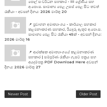
පොල් සංවර්ධන සහකාර - III ශ්‍රේණිය සහ
අ.පො.ස. සාමාන්‍ය පෙළ උසස් පෙළ සිට තවත්
රැකියා - අවසන් දිනය: 2026 මාර්තු 20
📌 ප්‍රවාහන අමාත්‍යාංශය - කාර්යාල සහකාර
කළමනාකරණ සහකාර, රියදුරු ඇතුළු අ.පො.ස.
සාමාන්‍ය පෙළ සිට රැකියා 45ක් - අවසන් දිනය:
2026 මාර්තු 16
📌 ආරක්ෂක අමාත්‍යාංශයේ කළමනාකරණ
සහකාර | සම්පූර්ණ රැකියා ගැසට් පත්‍රය සහ
අයදුම්පත්‍ර PDF Download Here අවසන්
දිනය: 2026 මාර්තු 27
Newer Post
Older Post