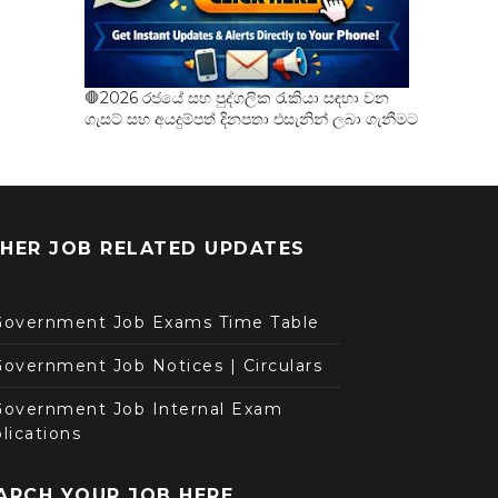
🛑2026 රජයේ සහ පුද්ගලික රැකියා සඳහා වන
ගැසට් සහ අයදුම්පත් දිනපතා එසැනින් ලබා ගැනීමට
HER JOB RELATED UPDATES
Government Job Exams Time Table
overnment Job Notices | Circulars
Government Job Internal Exam
lications
ARCH YOUR JOB HERE