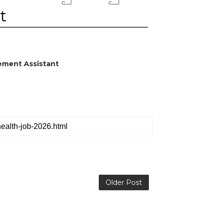
t
agement Assistant
Older Post