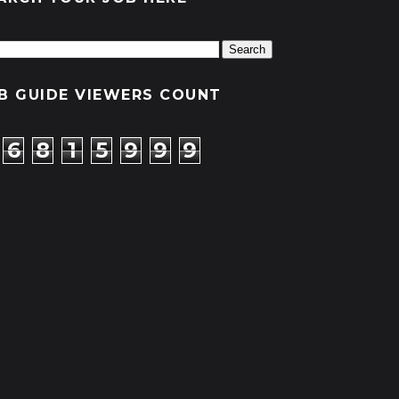
B GUIDE VIEWERS COUNT
6
8
1
5
9
9
9