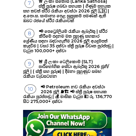
🚨 ලංකා සතොස (Lanka Sathosa)
ස්ත්‍රී පුරුෂ ගබඩා සහයක | ගිණුම් සහයක
සහ තවත් ස්ථිර රැකියා අවස්ථා 2026 ජූලි 🇱🇰 |
අ.පො.ස. සාමාන්‍ය පෙළ සුදුසුකම් පමණක් ඇති
ඔබට රජයේ ස්ථිර රැකියාවක්
📢 පෙට්‍රෝලියම් රැකියා ඇබෑර්තු | ස්ථිර
කිරීමේ පදනම මත පුහුණු සහකාර
ශ්‍රේණීය සඳහා බඳවාගැනීම 2026 ජූලි අයදුම්පත්
කැඳවීම | වසර 35 දක්වා ස්ත්‍රී පුරුෂ විවෘත පුරප්පඩු |
වැටුප 100,000+ දක්වා
🚨 ශ්‍රී ලංකා ටෙලිකොම් (SLT)
පාරිභෝගික සේවා ඇබෑර්තු 2026 ජූනි/
ජූලි | ( ස්ත්‍රී සහ පුරුෂ) | දීමනා පුහුණුව සමඟ
රැකියා වැඩසටහන
📢 Petroleum නව රැකියා අවස්ථා
2026 ජූලි ⛽🏗️ 📢 ස්ත්‍රී පුරුෂ සහයක
රැකියා පුරප්පාඩු | 💰 මාසික වැටුප 💵 රු. 136,770
සිට 275,000+ දක්වා