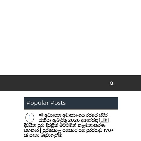
Popular Posts
📢 අධ්‍යාපන අමාත්‍යාංශය රජයේ ස්ථිර
රැකියා ඇබෑර්තු 2026 අගෝස්තු 🇱🇰
දිවයින පුරා දිස්ත්‍රික් මට්ටමින් කළමනාකරණ
සහකාර | පුස්තකාල සහකාර සහ පුරප්පාඩු 170+
ක් සඳහා බඳවාගැනීම