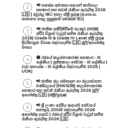
📢 සෞඛ්‍ය අමාත්‍යාංශයෙන් කාර්යාල
සහකාර සහ තවත් රැකියා ඇබෑර්තු 2026
🇱🇰 | අවුරුදු 18ට ඉහල ස්ත්‍රී පුරුෂ (අ.පො.ස.
සාමාන්‍ය පෙළ සුදුසුකම් පමණක් සිට)
📢 ජාතික ඉතිරිකිරීමේ බැංකුව (NSB)
ස්ථිර විශ්‍රාම වැටුප් සහිත රැකියා ඇබෑර්තු
2026| Grade III & Grade IV Level ස්ත්‍රී පුරුෂ
දිවයිනපුරා විවෘත බඳවාගැනීම 🇱🇰 ජූලි/අගෝස්තු
මාසය
🔴 රජයේ කළමනාකරණ සහකාර - III
ශ්‍රේණිය | පුස්තකාල සේවක - III ශ්‍රේණිය |
වැඩ සහායක - III ශ්‍රේණිය බඳවාගැනීම 2026 (
UOK)
📢 ජාතික ජල සම්පාදන හා ජලාපවහන
මණ්ඩලයේ (NWSDB) කලමනාකරණ
සහකාර සහ තවත් රැකියා ඇබෑර්තු 2026 ජූලි/
අගෝස්තු 🇱🇰 (ස්ත්‍රී/පුරුෂ)
📢 ශ්‍රී ලංකා දේශීය ආදායම් සේවයේ
තනතුරු 200ක් බඳවාගැනීම 2026
අගෝස්තු ගැසට් | රජයේ ස්ථිර විශ්‍රාම වැටුප් සහිත
රැකියා ඇබෑර්තු 2026 🇱🇰