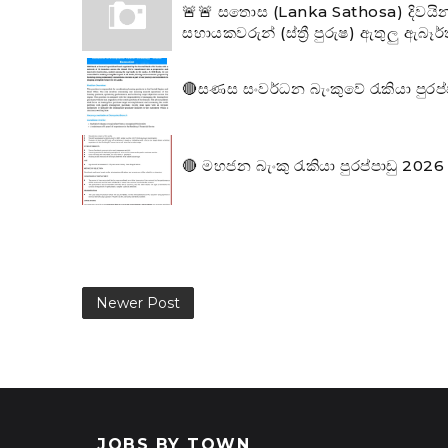
🚨🚨 සතොස (Lanka Sathosa) දිවයින 
සහායකවරුන් (ස්ත්‍රී පුරුෂ) ඇතුලු ඇබෑ
🔴සණස සංවර්ධන බැංකුවේ රැකියා පුරප
🔴 මහජන බැංකු රැකියා පුරප්පාඩු 2026 
Newer Post
JOBS BY TOWN