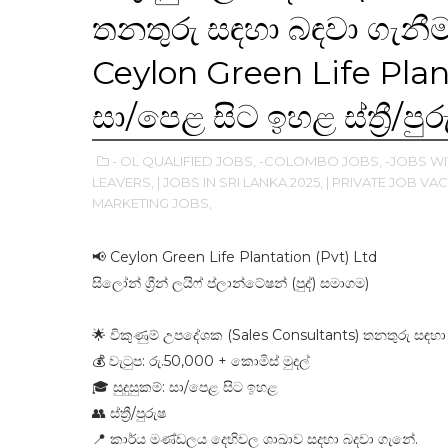
තනතුරු සඳහා බඳවා ගැනීම
Ceylon Green Life Plant
සා/පෙළ සිට ඉහළ ස්ත්‍රී/පුර
- OL QUALIFIED JOBS,
-COLOMBO JOBS,
-JOBS W
LEAVERS,
| JOBS IN SRI LANKA 2025,
| PRIVATE JOB VAC
MARKETING JOBS,
📢 Ceylon Green Life Plantation (Pvt) Ltd
සිලෝන් ග්‍රීන් ලයිෆ් ප්ලාන්ටේෂන් (පුද්) සමාගම)
🌟 විකුණුම් උපදේශක (Sales Consultants) තනතුරු සඳහා
💰 වැටුප: රු.50,000 + කොමිස් මුදල්
🎓 සුදුසුකම්: සා/පෙළ සිට ඉහළ
👥 ස්ත්‍රී/පුරුෂ
📍 කාර්ය මණ්ඩලය දෙහිවල ශාඛාව සදහා බදවා ගැනේ.