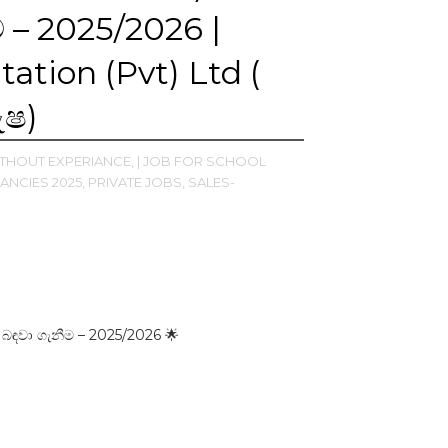
 – 2025/2026 |
ation (Pvt) Ltd (
ුෂ)
ITHOUT EXPERIANCE,
| JOB FOR SCHOOL
ANCIES 2025,
PRIVATE JOBS,
SALES-
 බඳවා ගැනීම – 2025/2026 🌟