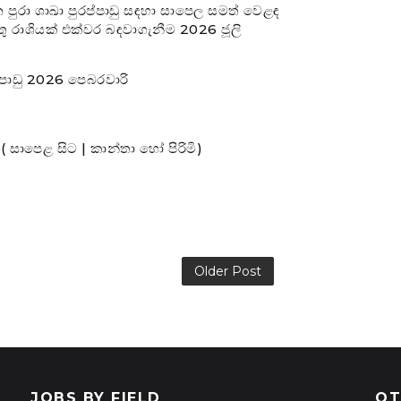
පුරා ශාඛා පුරප්පාඩු සඳහා සාපෙල සමත් වෙළඳ
ර්තු රාශියක් එක්වර බඳවාගැනීම 2026 ජූලි
්පාඩු 2026 පෙබරවාරි
( සාපෙළ සිට | කාන්තා හෝ පිරිමි)
Older Post
JOBS BY FIELD
OT