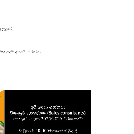
ු ලැබේ)
්න අදම අයදුම් කරන්න