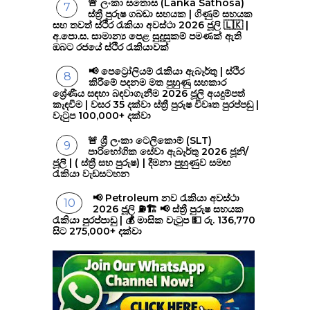
🚨 ලංකා සතොස (Lanka Sathosa)
ස්ත්‍රී පුරුෂ ගබඩා සහයක | ගිණුම් සහයක
සහ තවත් ස්ථිර රැකියා අවස්ථා 2026 ජූලි 🇱🇰 |
අ.පො.ස. සාමාන්‍ය පෙළ සුදුසුකම් පමණක් ඇති
ඔබට රජයේ ස්ථිර රැකියාවක්
📢 පෙට්‍රෝලියම් රැකියා ඇබෑර්තු | ස්ථිර
කිරීමේ පදනම මත පුහුණු සහකාර
ශ්‍රේණීය සඳහා බඳවාගැනීම 2026 ජූලි අයදුම්පත්
කැඳවීම | වසර 35 දක්වා ස්ත්‍රී පුරුෂ විවෘත පුරප්පඩු |
වැටුප 100,000+ දක්වා
🚨 ශ්‍රී ලංකා ටෙලිකොම් (SLT)
පාරිභෝගික සේවා ඇබෑර්තු 2026 ජූනි/
ජූලි | ( ස්ත්‍රී සහ පුරුෂ) | දීමනා පුහුණුව සමඟ
රැකියා වැඩසටහන
📢 Petroleum නව රැකියා අවස්ථා
2026 ජූලි ⛽🏗️ 📢 ස්ත්‍රී පුරුෂ සහයක
රැකියා පුරප්පාඩු | 💰 මාසික වැටුප 💵 රු. 136,770
සිට 275,000+ දක්වා