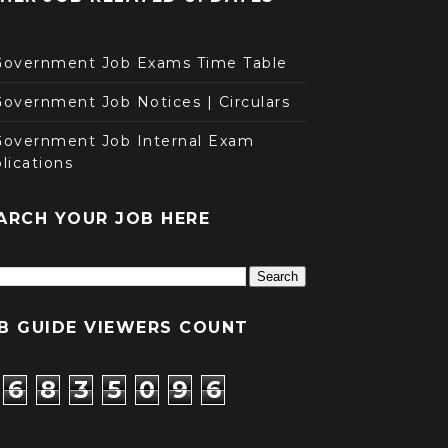
Government Job Exams Time Table
overnment Job Notices | Circulars
Government Job Internal Exam
lications
ARCH YOUR JOB HERE
B GUIDE VIEWERS COUNT
6
8
3
5
0
9
6