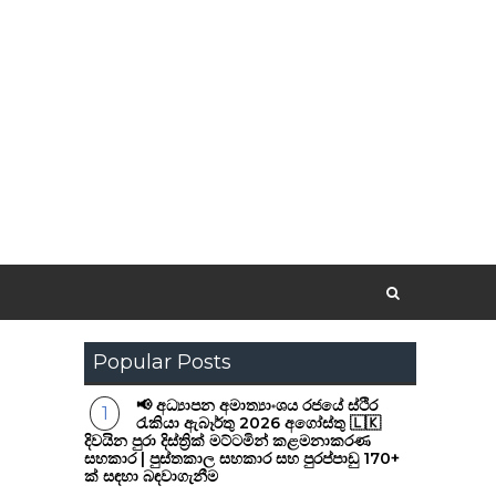
Popular Posts
📢 අධ්‍යාපන අමාත්‍යාංශය රජයේ ස්ථිර
රැකියා ඇබෑර්තු 2026 අගෝස්තු 🇱🇰
දිවයින පුරා දිස්ත්‍රික් මට්ටමින් කළමනාකරණ
සහකාර | පුස්තකාල සහකාර සහ පුරප්පාඩු 170+
ක් සඳහා බඳවාගැනීම