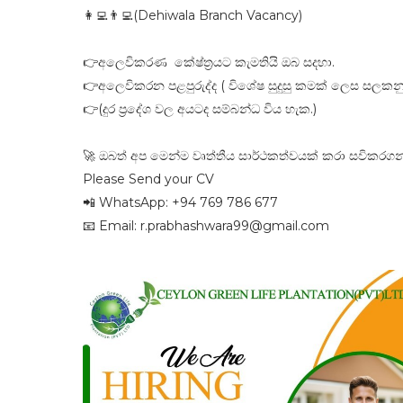
👩‍💻👨‍💻(Dehiwala Branch Vacancy)
👉අලෙවිකරණ කේෂ්ත්‍රයට කැමතියි ඔබ සදහා.
👉අලෙවිකරන පළපුරුද්ද ( විශේෂ සුදුසු කමක් ලෙස සලකන
👉(දුර ප්‍රදේශ වල අයටද සම්බන්ධ විය හැක.)
🚀 ඔබත් අප මෙන්ම වෘත්තීය සාර්ථකත්වයක් කරා සවිකරගන
Please Send your CV
📲 WhatsApp: ‪+94 769 786 677‬
📧 Email: r.prabhashwara99@gmail.com