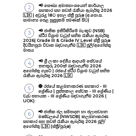
📢 සෞඛ්‍ය අමාත්‍යාංශයෙන් කාර්යාල
සහකාර සහ තවත් රැකියා ඇබෑර්තු 2026
🇱🇰 | අවුරුදු 18ට ඉහල ස්ත්‍රී පුරුෂ (අ.පො.ස.
සාමාන්‍ය පෙළ සුදුසුකම් පමණක් සිට)
📢 ජාතික ඉතිරිකිරීමේ බැංකුව (NSB)
ස්ථිර විශ්‍රාම වැටුප් සහිත රැකියා ඇබෑර්තු
2026| Grade III & Grade IV Level ස්ත්‍රී පුරුෂ
දිවයිනපුරා විවෘත බඳවාගැනීම 🇱🇰 ජූලි/අගෝස්තු
මාසය
📢 ශ්‍රී ලංකා දේශීය ආදායම් සේවයේ
තනතුරු 200ක් බඳවාගැනීම 2026
අගෝස්තු ගැසට් | රජයේ ස්ථිර විශ්‍රාම වැටුප් සහිත
රැකියා ඇබෑර්තු 2026 🇱🇰
🔴 රජයේ කළමනාකරණ සහකාර - III
ශ්‍රේණිය | පුස්තකාල සේවක - III ශ්‍රේණිය |
වැඩ සහායක - III ශ්‍රේණිය බඳවාගැනීම 2026 (
UOK)
📢 ජාතික ජල සම්පාදන හා ජලාපවහන
මණ්ඩලයේ (NWSDB) කලමනාකරණ
සහකාර සහ තවත් රැකියා ඇබෑර්තු 2026 ජූලි/
අගෝස්තු 🇱🇰 (ස්ත්‍රී/පුරුෂ)