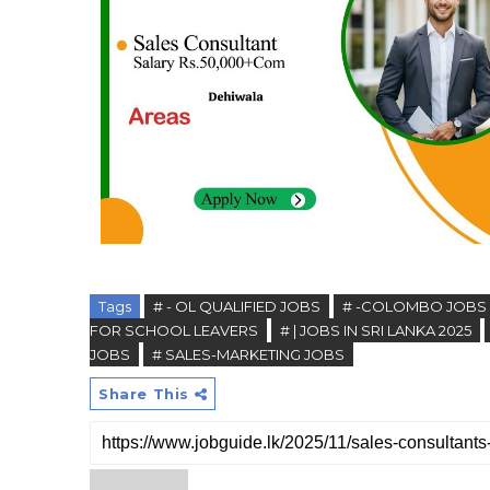
Tags
# - OL QUALIFIED JOBS
# -COLOMBO JOBS
FOR SCHOOL LEAVERS
# | JOBS IN SRI LANKA 2025
JOBS
# SALES-MARKETING JOBS
Share This