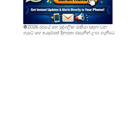
🛑2026 රජයේ සහ පුද්ගලික රැකියා සඳහා වන
ගැසට් සහ අයදුම්පත් දිනපතා එසැනින් ලබා ගැනීමට