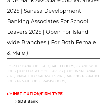
SDB Bank Associate Job Vacancies
2025 | Sanasa Development
Banking Associates For School
Leavers 2025 | Open For Island
wide Branches ( For Both Female
& Male )
--SDB BANK JOBS,
-AL QUALIFIED JOBS,
-ISLAND WIDE
JOBS,
| JOB FOR SCHOOL LEAVERS,
| JOBS IN SRI LANKA
2025,
| PRIVATE JOB VACANCIES 2025,
BANKING-INSURANCE
JOBS,
PRIVATE JOBS,
TRAINING JOBS,
👉
INSTITUTION/FIRM TYPE
SDB Bank