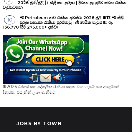
2026 ජූනි/ජූලි | ( ස්ත්‍රී සහ පුරුෂ) | දීමනා පුහුණුව සමඟ රැකියා
වැඩසටහන
📢 Petroleum නව රැකියා අවස්ථා 2026 ජූලි ⛽🏗️ 📢 ස්ත්‍රී
පුරුෂ සහයක රැකියා පුරප්පාඩු | 💰 මාසික වැටුප 💵 රු.
136,770 සිට 275,000+ දක්වා
🛑2026 රජයේ සහ පුද්ගලික රැකියා සඳහා වන ගැසට් සහ අයදුම්පත්
දිනපතා එසැනින් ලබා ගැනීමට
JOBS BY TOWN