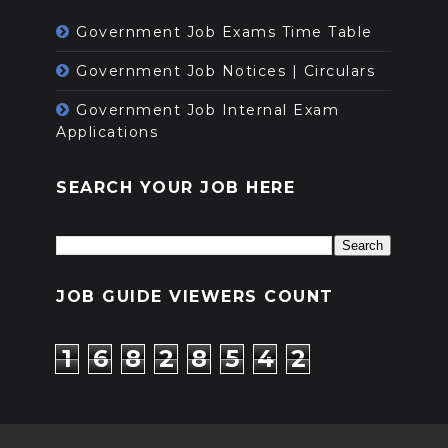
Government Job Exams Time Table
Government Job Notices | Circulars
Government Job Internal Exam
Applications
SEARCH YOUR JOB HERE
JOB GUIDE VIEWERS COUNT
1
6
8
2
8
5
4
2