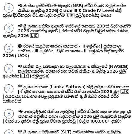
📢 ජාතික ඉතිරිකිරීමේ බැංකුව (NSB) ස්ථිර විශ්‍රාම වැටුප් සහිත
රැකියා ඇබෑර්තු 2026| Grade III & Grade IV Level ස්ත්‍රී
පුරුෂ දිවයිනපුරා විවෘත බඳවාගැනීම 🇱🇰 ජූලි/අගෝස්තු මාසය
📢 ශ්‍රී ලංකා දේශීය ආදායම් සේවයේ තනතුරු 200ක් බඳවාගැනීම
2026 අගෝස්තු ගැසට් | රජයේ ස්ථිර විශ්‍රාම වැටුප් සහිත රැකියා
ඇබෑර්තු 2026 🇱🇰
🔴 රජයේ කළමනාකරණ සහකාර - III ශ්‍රේණිය | පුස්තකාල
සේවක - III ශ්‍රේණිය | වැඩ සහායක - III ශ්‍රේණිය බඳවාගැනීම
2026 ( UOK)
📢 ජාතික ජල සම්පාදන හා ජලාපවහන මණ්ඩලයේ (NWSDB)
කලමනාකරණ සහකාර සහ තවත් රැකියා ඇබෑර්තු 2026 ජූලි/
අගෝස්තු 🇱🇰 (ස්ත්‍රී/පුරුෂ)
🚨 ලංකා සතොස (Lanka Sathosa) ස්ත්‍රී පුරුෂ ගබඩා සහයක
| ගිණුම් සහයක සහ තවත් ස්ථිර රැකියා අවස්ථා 2026 ජූලි 🇱🇰
| අ.පො.ස. සාමාන්‍ය පෙළ සුදුසුකම් පමණක් ඇති ඔබට රජයේ ස්ථිර
රැකියාවක්
📢 පෙට්‍රෝලියම් රැකියා ඇබෑර්තු | ස්ථිර කිරීමේ පදනම මත පුහුණු
සහකාර ශ්‍රේණීය සඳහා බඳවාගැනීම 2026 ජූලි අයදුම්පත් කැඳවීම
| වසර 35 දක්වා ස්ත්‍රී පුරුෂ විවෘත පුරප්පඩු | වැටුප 100,000+ දක්වා
🚨 ශ්‍රී ලංකා ටෙලිකොම් (SLT) පාරිභෝගික සේවා ඇබෑර්තු