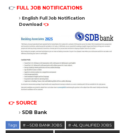
👉
FULL JOB NOTIFICATIONS
English Full Job Notification
Download
👈
👉 SOURCE
SDB Bank
Tags
# --SDB BANK JOBS
# -AL QUALIFIED JOBS