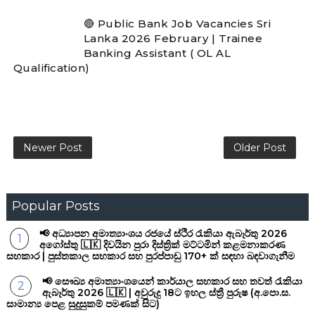
🔴 Public Bank Job Vacancies Sri
Lanka 2026 February | Trainee
Banking Assistant ( OL AL
Qualification)
Newer Post
Older Post
Popular Posts
📢 අධ්‍යාපන අමාත්‍යාංශය රජයේ ස්ථිර රැකියා ඇබෑර්තු 2026
අගෝස්තු 🇱🇰 දිවයින පුරා දිස්ත්‍රික් මට්ටමින් කළමනාකරණ
සහකාර | පුස්තකාල සහකාර සහ පුරප්පාඩු 170+ ක් සඳහා බඳවාගැනීම
📢 සෞඛ්‍ය අමාත්‍යාංශයෙන් කාර්යාල සහකාර සහ තවත් රැකියා
ඇබෑර්තු 2026 🇱🇰 | අවුරුදු 18ට ඉහල ස්ත්‍රී පුරුෂ (අ.පො.ස.
සාමාන්‍ය පෙළ සුදුසුකම් පමණක් සිට)