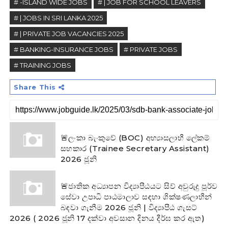
# -ISLAND WIDE JOBS
# | JOB FOR SCHOOL LEAVERS
# | JOBS IN SRI LANKA 2025
# | PRIVATE JOB VACANCIES 2025
# BANKING-INSURANCE JOBS
# PRIVATE JOBS
# TRAINING JOBS
Share This
🚨ලංකා බැංකුවේ (BOC) අභ්‍යාසලාභී ලේකම්
සහකාර (Trainee Secretary Assistant)
2026 ජූනි
🚨ජාතික අධ්‍යාපන විද්‍යාපීඨයට සිව් අවුරුදු පූර්ව
සේවා උපාධි පාඨමාලාව සඳහා ශික්ෂණලාභීන්
බඳවා ගැනීම 2026 ජූනි | විද්‍යාපීඨ ගැසට්
2026 ( 2026 ජූනි 17 දක්වා අවසාන දිනය දීර්ඝ කර ඇත)