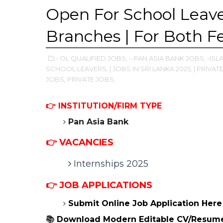
Open For School Leave
Branches | For Both F
- OL QUALIFIED JOBS,
--PAN ASIA BANK JOBS,
-ISL
SCHOOL LEAVERS,
| JOBS IN SRI LANKA 2025,
| PRIVAT
JOBS,
PRIVATE JOBS,
👉
INSTITUTION/FIRM TYPE
Pan Asia Bank
👉 VACANCIES
Internships 2025
👉
JOB APPLICATIONS
Submit Online
Job Application Her
📚
Download Modern Editable CV/Resum