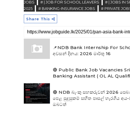
JOBS
# | JOB FOR SCHOOL LEAVERS
# | JOBS IN 
2025
# BANKING-INSURANCE JOBS
# PRIVATE JOB
Share This
📌NDB Bank Internship For Scho
අවසන් දිනය: 2026 මාර්තු 16
🔴 Public Bank Job Vacancies Sr
Banking Assistant ( OL AL Qualif
🔴 NDB බැංකු සහකරුවන් 2026 පෙබරවාර
පෙළ සුදුසුකම් සහිත පාසල් හැරගිය අය
ඔබටත්