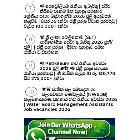
📢 පෙට්‍රෝලියම් රැකියා ඇබෑර්තු | ස්ථිර
කිරීමේ පදනම මත පුහුණු සහකාර
ශ්‍රේණීය සඳහා බඳවාගැනීම 2026 ජූලි අයදුම්පත්
කැඳවීම | වසර 35 දක්වා ස්ත්‍රී පුරුෂ විවෘත පුරප්පඩු |
වැටුප 100,000+ දක්වා
🚨 ශ්‍රී ලංකා ටෙලිකොම් (SLT)
පාරිභෝගික සේවා ඇබෑර්තු 2026 ජූනි/
ජූලි | ( ස්ත්‍රී සහ පුරුෂ) | දීමනා පුහුණුව සමඟ
රැකියා වැඩසටහන
📢 Petroleum නව රැකියා අවස්ථා
2026 ජූලි ⛽🏗️ 📢 ස්ත්‍රී පුරුෂ සහයක
රැකියා පුරප්පාඩු | 💰 මාසික වැටුප 💵 රු. 136,770
සිට 275,000+ දක්වා
🚨🚨 ජාතික ජල සම්පාදන හා
ජලාපවහන මණ්ඩලයේ (NWSDB)
කළමනාකරණ සහකාර නව රැකියා අවස්ථා 2026
| Water Board Management Assistants
Job Vacancies 2026