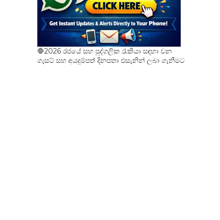
🛑2026 රජයේ සහ පුද්ගලික රැකියා සඳහා වන
ගැසට් සහ අයදුම්පත් දිනපතා එසැනින් ලබා ගැනීමට