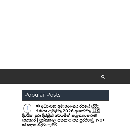
Popular Posts
📢 අධ්‍යාපන අමාත්‍යාංශය රජයේ ස්ථිර
රැකියා ඇබෑර්තු 2026 අගෝස්තු 🇱🇰
දිවයින පුරා දිස්ත්‍රික් මට්ටමින් කළමනාකරණ
සහකාර | පුස්තකාල සහකාර සහ පුරප්පාඩු 170+
ක් සඳහා බඳවාගැනීම