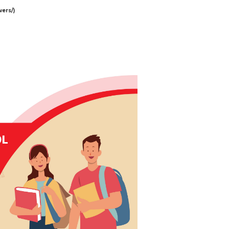
ers/)