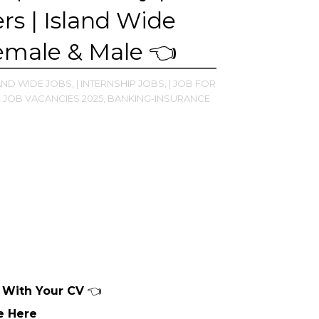
rs | Island Wide
emale & Male 👈
AND WIDE JOBS,
| INTERNSHIP JOBS,
| JOB FOR
E JOB VACANCIES 2025,
BANKING-INSURANCE
e With Your CV
👈
e Here