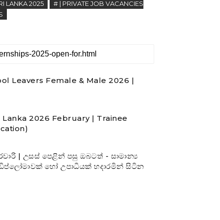
SRI LANKA 2025
# | PRIVATE JOB VACANCIES
S
ol Leavers Female & Male 2026 |
i Lanka 2026 February | Trainee
ication)
ි | උසස් පෙළින් පසු ඔබටත් - සාමාන්‍ය
-ඩිප්ලෝමාවක් හෝ උපාධියක් හදාරමින් සිටින