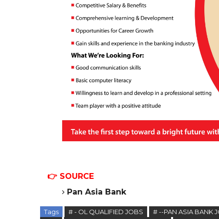
👉 SOURCE
Pan Asia Bank
Tags
# - OL QUALIFIED JOBS
# --PAN ASIA BANK 