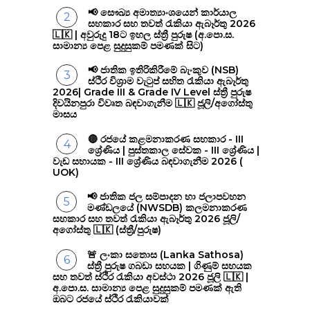
📢 සෞඛ්‍ය අමාත්‍යාංශයෙන් කාර්යාල
සහකාර සහ තවත් රැකියා ඇබෑර්තු 2026
🇱🇰 | අවුරුදු 18ට ඉහල ස්ත්‍රී පුරුෂ (අ.පො.ස.
සාමාන්‍ය පෙළ සුදුසුකම් පමණක් සිට)
📢 ජාතික ඉතිරිකිරීමේ බැංකුව (NSB)
ස්ථිර විශ්‍රාම වැටුප් සහිත රැකියා ඇබෑර්තු
2026| Grade III & Grade IV Level ස්ත්‍රී පුරුෂ
දිවයිනපුරා විවෘත බඳවාගැනීම 🇱🇰 ජූලි/අගෝස්තු
මාසය
🔴 රජයේ කළමනාකරණ සහකාර - III
ශ්‍රේණිය | පුස්තකාල සේවක - III ශ්‍රේණිය |
වැඩ සහායක - III ශ්‍රේණිය බඳවාගැනීම 2026 (
UOK)
📢 ජාතික ජල සම්පාදන හා ජලාපවහන
මණ්ඩලයේ (NWSDB) කලමනාකරණ
සහකාර සහ තවත් රැකියා ඇබෑර්තු 2026 ජූලි/
අගෝස්තු 🇱🇰 (ස්ත්‍රී/පුරුෂ)
🚨 ලංකා සතොස (Lanka Sathosa)
ස්ත්‍රී පුරුෂ ගබඩා සහයක | ගිණුම් සහයක
සහ තවත් ස්ථිර රැකියා අවස්ථා 2026 ජූලි 🇱🇰 |
අ.පො.ස. සාමාන්‍ය පෙළ සුදුසුකම් පමණක් ඇති
ඔබට රජයේ ස්ථිර රැකියාවක්