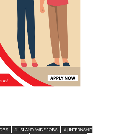
JOBS
# -ISLAND WIDE JOBS
# | INTERNSHIP