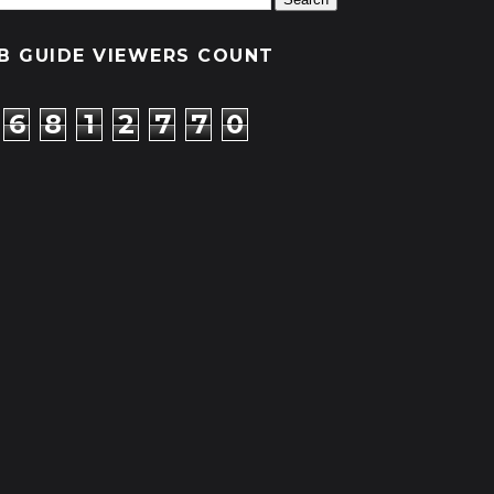
B GUIDE VIEWERS COUNT
6
8
1
2
7
7
0