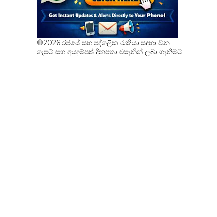
🛑2026 රජයේ සහ පුද්ගලික රැකියා සඳහා වන
ගැසට් සහ අයදුම්පත් දිනපතා එසැනින් ලබා ගැනීමට