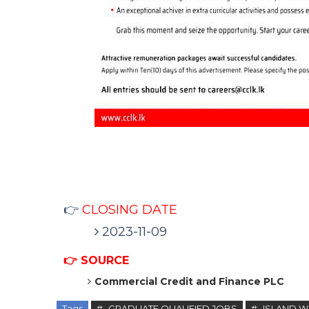
👉
CLOSING DATE
2023-11-09
👉 SOURCE
Commercial Credit and Finance PLC
Tags
# -GRADUATE QUALIFIED JOBS
# -ISLAND W