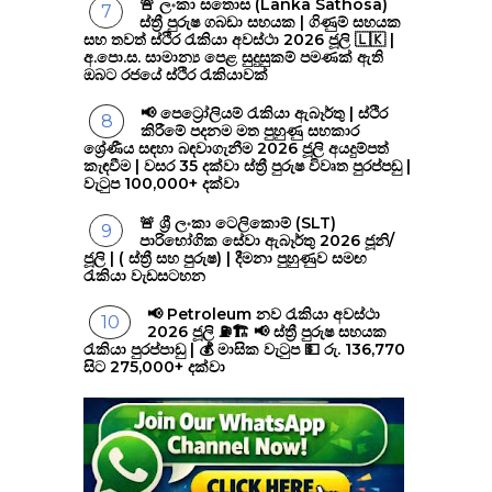
🚨 ලංකා සතොස (Lanka Sathosa)
ස්ත්‍රී පුරුෂ ගබඩා සහයක | ගිණුම් සහයක
සහ තවත් ස්ථිර රැකියා අවස්ථා 2026 ජූලි 🇱🇰 |
අ.පො.ස. සාමාන්‍ය පෙළ සුදුසුකම් පමණක් ඇති
ඔබට රජයේ ස්ථිර රැකියාවක්
📢 පෙට්‍රෝලියම් රැකියා ඇබෑර්තු | ස්ථිර
කිරීමේ පදනම මත පුහුණු සහකාර
ශ්‍රේණීය සඳහා බඳවාගැනීම 2026 ජූලි අයදුම්පත්
කැඳවීම | වසර 35 දක්වා ස්ත්‍රී පුරුෂ විවෘත පුරප්පඩු |
වැටුප 100,000+ දක්වා
🚨 ශ්‍රී ලංකා ටෙලිකොම් (SLT)
පාරිභෝගික සේවා ඇබෑර්තු 2026 ජූනි/
ජූලි | ( ස්ත්‍රී සහ පුරුෂ) | දීමනා පුහුණුව සමඟ
රැකියා වැඩසටහන
📢 Petroleum නව රැකියා අවස්ථා
2026 ජූලි ⛽🏗️ 📢 ස්ත්‍රී පුරුෂ සහයක
රැකියා පුරප්පාඩු | 💰 මාසික වැටුප 💵 රු. 136,770
සිට 275,000+ දක්වා