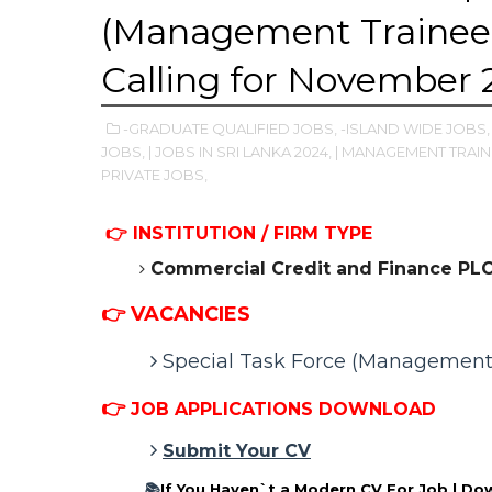
(Management Trainee)
Calling for November 
-GRADUATE QUALIFIED JOBS,
-ISLAND WIDE JOBS,
JOBS,
| JOBS IN SRI LANKA 2024,
| MANAGEMENT TRAIN
PRIVATE JOBS,
👉
INSTITUTION / FIRM TYPE
Commercial Credit and Finance PL
👉 VACANCIES
Special Task Force (Management
👉
JOB APPLICATIONS DOWNLOAD
Submit Your CV
📚
If You Haven`t a Modern CV For Job |
Dow