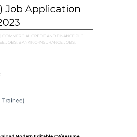
 Job Application
2023
| COMMERCIAL CREDIT AND FINANCE PLC
EE JOBS,
BANKING-INSURANCE JOBS,
C
 Trainee)
nload Modern Editable CV/Resume