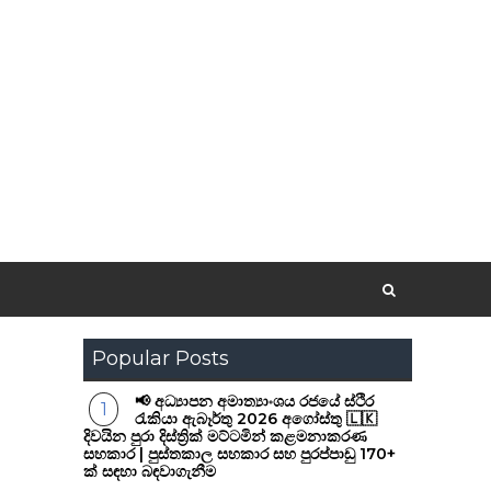
Popular Posts
📢 අධ්‍යාපන අමාත්‍යාංශය රජයේ ස්ථිර
රැකියා ඇබෑර්තු 2026 අගෝස්තු 🇱🇰
දිවයින පුරා දිස්ත්‍රික් මට්ටමින් කළමනාකරණ
සහකාර | පුස්තකාල සහකාර සහ පුරප්පාඩු 170+
ක් සඳහා බඳවාගැනීම