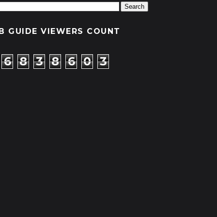
B GUIDE VIEWERS COUNT
6
8
3
8
6
0
3