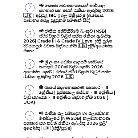
📢 සෞඛ්‍ය අමාත්‍යාංශයෙන් කාර්යාල
සහකාර සහ තවත් රැකියා ඇබෑර්තු 2026
🇱🇰 | අවුරුදු 18ට ඉහල ස්ත්‍රී පුරුෂ (අ.පො.ස.
සාමාන්‍ය පෙළ සුදුසුකම් පමණක් සිට)
📢 ජාතික ඉතිරිකිරීමේ බැංකුව (NSB)
ස්ථිර විශ්‍රාම වැටුප් සහිත රැකියා ඇබෑර්තු
2026| Grade III & Grade IV Level ස්ත්‍රී පුරුෂ
දිවයිනපුරා විවෘත බඳවාගැනීම 🇱🇰 ජූලි/අගෝස්තු
මාසය
📢 ශ්‍රී ලංකා දේශීය ආදායම් සේවයේ
තනතුරු 200ක් බඳවාගැනීම 2026
අගෝස්තු ගැසට් | රජයේ ස්ථිර විශ්‍රාම වැටුප් සහිත
රැකියා ඇබෑර්තු 2026 🇱🇰
🔴 රජයේ කළමනාකරණ සහකාර - III
ශ්‍රේණිය | පුස්තකාල සේවක - III ශ්‍රේණිය |
වැඩ සහායක - III ශ්‍රේණිය බඳවාගැනීම 2026 (
UOK)
📢 ජාතික ජල සම්පාදන හා ජලාපවහන
මණ්ඩලයේ (NWSDB) කලමනාකරණ
සහකාර සහ තවත් රැකියා ඇබෑර්තු 2026 ජූලි/
අගෝස්තු 🇱🇰 (ස්ත්‍රී/පුරුෂ)