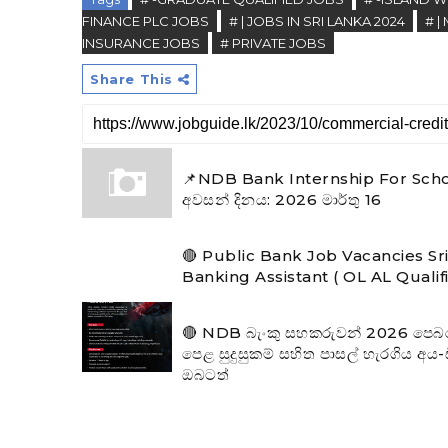
FINANCE PLC JOBS
# | JOBS IN SRI LANKA 2024
# 
INSURANCE JOBS
# PRIVATE JOBS
Share This
📌NDB Bank Internship For Scho
අවසන් දිනය: 2026 මාර්තු 16
🔴 Public Bank Job Vacancies Sr
Banking Assistant ( OL AL Qualif
🔴 NDB බැංකු සහකරුවන් 2026 පෙබරවාර
පෙළ සුදුසුකම් සහිත පාසල් හැරගිය අය
ඔබටත්