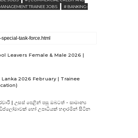
| MANAGEMENT TRAINEE JOBS
# BANKING-
ol Leavers Female & Male 2026 |
i Lanka 2026 February | Trainee
ication)
ි | උසස් පෙළින් පසු ඔබටත් - සාමාන්‍ය
-ඩිප්ලෝමාවක් හෝ උපාධියක් හදාරමින් සිටින