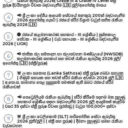
රැකියා ඇබෑර්තු 2026| Grade III & Grade IV Level ස්ත්‍රී
පුරුෂ දිවයිනපුරා විවෘත බඳවාගැනීම 🇱🇰 ජූලි/අගෝස්තු මාසය
📢 ශ්‍රී ලංකා දේශීය ආදායම් සේවයේ තනතුරු 200ක් බඳවාගැනීම
2026 අගෝස්තු ගැසට් | රජයේ ස්ථිර විශ්‍රාම වැටුප් සහිත රැකියා
ඇබෑර්තු 2026 🇱🇰
🔴 රජයේ කළමනාකරණ සහකාර - III ශ්‍රේණිය | පුස්තකාල
සේවක - III ශ්‍රේණිය | වැඩ සහායක - III ශ්‍රේණිය බඳවාගැනීම
2026 ( UOK)
📢 ජාතික ජල සම්පාදන හා ජලාපවහන මණ්ඩලයේ (NWSDB)
කලමනාකරණ සහකාර සහ තවත් රැකියා ඇබෑර්තු 2026 ජූලි/
අගෝස්තු 🇱🇰 (ස්ත්‍රී/පුරුෂ)
🚨 ලංකා සතොස (Lanka Sathosa) ස්ත්‍රී පුරුෂ ගබඩා සහයක
| ගිණුම් සහයක සහ තවත් ස්ථිර රැකියා අවස්ථා 2026 ජූලි 🇱🇰
| අ.පො.ස. සාමාන්‍ය පෙළ සුදුසුකම් පමණක් ඇති ඔබට රජයේ ස්ථිර
රැකියාවක්
📢 පෙට්‍රෝලියම් රැකියා ඇබෑර්තු | ස්ථිර කිරීමේ පදනම මත පුහුණු
සහකාර ශ්‍රේණීය සඳහා බඳවාගැනීම 2026 ජූලි අයදුම්පත් කැඳවීම
| වසර 35 දක්වා ස්ත්‍රී පුරුෂ විවෘත පුරප්පඩු | වැටුප 100,000+ දක්වා
🚨 ශ්‍රී ලංකා ටෙලිකොම් (SLT) පාරිභෝගික සේවා ඇබෑර්තු
2026 ජූනි/ජූලි | ( ස්ත්‍රී සහ පුරුෂ) | දීමනා පුහුණුව සමඟ රැකියා
වැඩසටහන