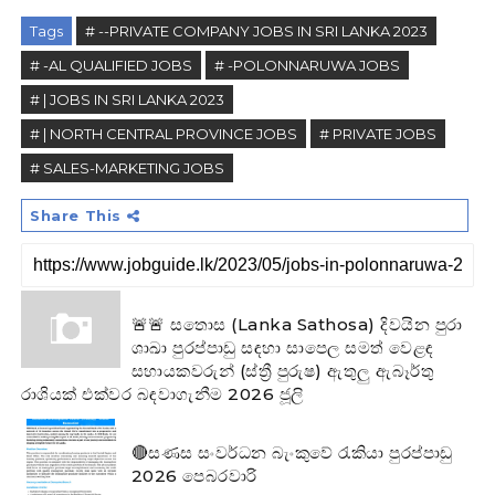
Tags
# --PRIVATE COMPANY JOBS IN SRI LANKA 2023
# -AL QUALIFIED JOBS
# -POLONNARUWA JOBS
# | JOBS IN SRI LANKA 2023
# | NORTH CENTRAL PROVINCE JOBS
# PRIVATE JOBS
# SALES-MARKETING JOBS
Share This
🚨🚨 සතොස (Lanka Sathosa) දිවයින පුරා
ශාඛා පුරප්පාඩු සඳහා සාපෙල සමත් වෙළඳ
සහායකවරුන් (ස්ත්‍රී පුරුෂ) ඇතුලු ඇබෑර්තු
රාශියක් එක්වර බඳවාගැනීම 2026 ජූලි
🔴සණස සංවර්ධන බැංකුවේ රැකියා පුරප්පාඩු
2026 පෙබරවාරි