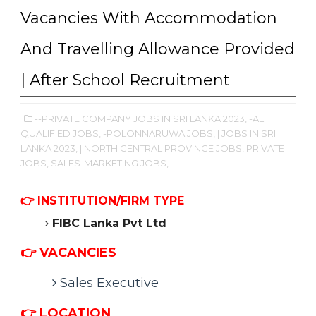
Vacancies With Accommodation
And Travelling Allowance Provided
| After School Recruitment
--PRIVATE COMPANY JOBS IN SRI LANKA 2023,
-AL
QUALIFIED JOBS,
-POLONNARUWA JOBS,
| JOBS IN SRI
LANKA 2023,
| NORTH CENTRAL PROVINCE JOBS,
PRIVATE
JOBS,
SALES-MARKETING JOBS,
👉
INSTITUTION/FIRM TYPE
FIBC Lanka Pvt Ltd
👉 VACANCIES
Sales Executive
👉 LOCATION