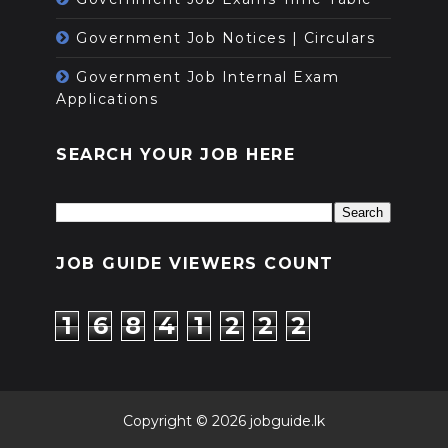
Government Job Notices | Circulars
Government Job Internal Exam
Applications
SEARCH YOUR JOB HERE
JOB GUIDE VIEWERS COUNT
1
6
8
4
1
2
2
2
Copyright ©
2026
jobguide.lk