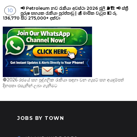
📢 Petroleum නව රැකියා අවස්ථා 2026 ජූලි ⛽🏗️ 📢 ස්ත්‍රී
පුරුෂ සහයක රැකියා පුරප්පාඩු | 💰 මාසික වැටුප 💵 රු.
136,770 සිට 275,000+ දක්වා
🛑2026 රජයේ සහ පුද්ගලික රැකියා සඳහා වන ගැසට් සහ අයදුම්පත්
දිනපතා එසැනින් ලබා ගැනීමට
JOBS BY TOWN