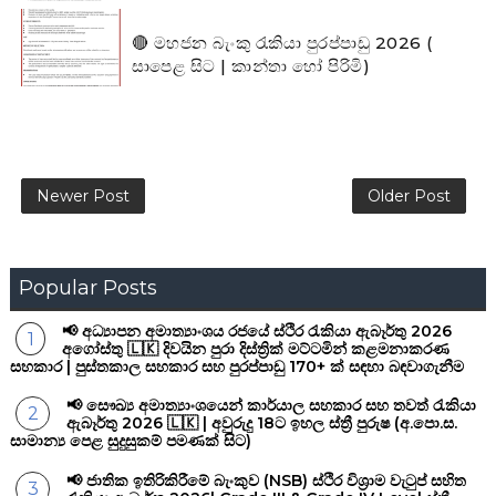
🔴 මහජන බැංකු රැකියා පුරප්පාඩු 2026 (
සාපෙළ සිට | කාන්තා හෝ පිරිමි)
Newer Post
Older Post
Popular Posts
📢 අධ්‍යාපන අමාත්‍යාංශය රජයේ ස්ථිර රැකියා ඇබෑර්තු 2026
අගෝස්තු 🇱🇰 දිවයින පුරා දිස්ත්‍රික් මට්ටමින් කළමනාකරණ
සහකාර | පුස්තකාල සහකාර සහ පුරප්පාඩු 170+ ක් සඳහා බඳවාගැනීම
📢 සෞඛ්‍ය අමාත්‍යාංශයෙන් කාර්යාල සහකාර සහ තවත් රැකියා
ඇබෑර්තු 2026 🇱🇰 | අවුරුදු 18ට ඉහල ස්ත්‍රී පුරුෂ (අ.පො.ස.
සාමාන්‍ය පෙළ සුදුසුකම් පමණක් සිට)
📢 ජාතික ඉතිරිකිරීමේ බැංකුව (NSB) ස්ථිර විශ්‍රාම වැටුප් සහිත