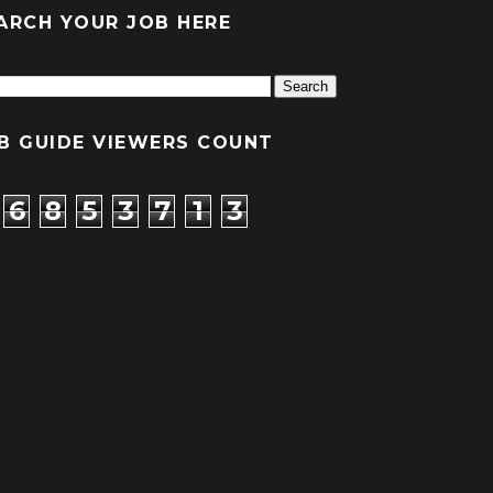
ARCH YOUR JOB HERE
B GUIDE VIEWERS COUNT
6
8
5
3
7
1
3