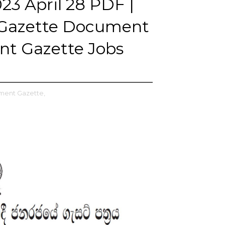
23 April 28 PDF |
h Gazette Document
t Gazette Jobs
ment Gazette,