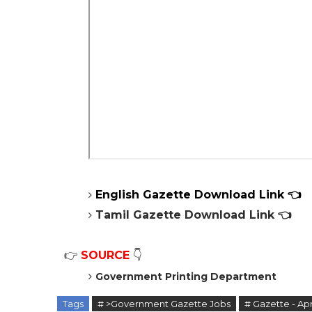
English
Gazette
Download Link 👈
Tamil
Gazette
Download Link 👈
👉
SOURCE
👇
Government Printing Department
Tags
# >Government Gazette Jobs
# Gazette - Apr