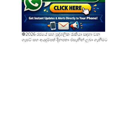
🛑2026 රජයේ සහ පුද්ගලික රැකියා සඳහා වන
ගැසට් සහ අයදුම්පත් දිනපතා එසැනින් ලබා ගැනීමට