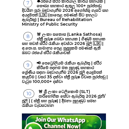
🔔රජයේ ස්ථිර කාර්යාල කාර්ය සහායක |
සෞඛ්‍ය සහකාර ඇතුලු 100+ පුරප්පාඩු
දිවයින පුරා බඳවාගැනීම 2026 අගෝස්තු ගැසට් සහ
අයදුම්පත් 🇱🇰 (සාපෙළ පමණක් සිට ඉහලට
ඇබෑර්තු) | Bureau of Rehabilitation
Ministry of Public Security
🚨 ලංකා සතොස (Lanka Sathosa)
ස්ත්‍රී පුරුෂ ගබඩා සහයක | ගිණුම් සහයක
සහ තවත් ස්ථිර රැකියා අවස්ථා 2026 ජූලි 🇱🇰 |
අ.පො.ස. සාමාන්‍ය පෙළ සුදුසුකම් පමණක් ඇති
ඔබට රජයේ ස්ථිර රැකියාවක්
📢 පෙට්‍රෝලියම් රැකියා ඇබෑර්තු | ස්ථිර
කිරීමේ පදනම මත පුහුණු සහකාර
ශ්‍රේණීය සඳහා බඳවාගැනීම 2026 ජූලි අයදුම්පත්
කැඳවීම | වසර 35 දක්වා ස්ත්‍රී පුරුෂ විවෘත පුරප්පඩු |
වැටුප 100,000+ දක්වා
🚨 ශ්‍රී ලංකා ටෙලිකොම් (SLT)
පාරිභෝගික සේවා ඇබෑර්තු 2026 ජූනි/
ජූලි | ( ස්ත්‍රී සහ පුරුෂ) | දීමනා පුහුණුව සමඟ
රැකියා වැඩසටහන