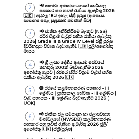
📢 සෞඛ්‍ය අමාත්‍යාංශයෙන් කාර්යාල
සහකාර සහ තවත් රැකියා ඇබෑර්තු 2026
🇱🇰 | අවුරුදු 18ට ඉහල ස්ත්‍රී පුරුෂ (අ.පො.ස.
සාමාන්‍ය පෙළ සුදුසුකම් පමණක් සිට)
📢 ජාතික ඉතිරිකිරීමේ බැංකුව (NSB)
ස්ථිර විශ්‍රාම වැටුප් සහිත රැකියා ඇබෑර්තු
2026| Grade III & Grade IV Level ස්ත්‍රී පුරුෂ
දිවයිනපුරා විවෘත බඳවාගැනීම 🇱🇰 ජූලි/අගෝස්තු
මාසය
📢 ශ්‍රී ලංකා දේශීය ආදායම් සේවයේ
තනතුරු 200ක් බඳවාගැනීම 2026
අගෝස්තු ගැසට් | රජයේ ස්ථිර විශ්‍රාම වැටුප් සහිත
රැකියා ඇබෑර්තු 2026 🇱🇰
🔴 රජයේ කළමනාකරණ සහකාර - III
ශ්‍රේණිය | පුස්තකාල සේවක - III ශ්‍රේණිය |
වැඩ සහායක - III ශ්‍රේණිය බඳවාගැනීම 2026 (
UOK)
📢 ජාතික ජල සම්පාදන හා ජලාපවහන
මණ්ඩලයේ (NWSDB) කලමනාකරණ
සහකාර සහ තවත් රැකියා ඇබෑර්තු 2026 ජූලි/
අගෝස්තු 🇱🇰 (ස්ත්‍රී/පුරුෂ)