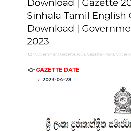
Download | Gazette 20
Sinhala Tamil Englis
Download | Governmen
2023
>Government Gazette Jobs,
Gazette - April,
Govern
👉
GAZETTE DATE
2023-04-28