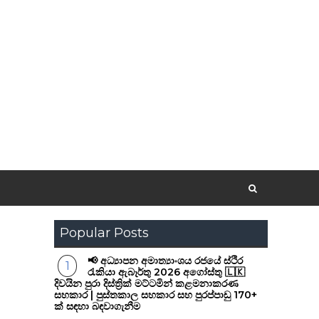
Popular Posts
📢 අධ්‍යාපන අමාත්‍යාංශය රජයේ ස්ථිර
රැකියා ඇබෑර්තු 2026 අගෝස්තු 🇱🇰
දිවයින පුරා දිස්ත්‍රික් මට්ටමින් කළමනාකරණ
සහකාර | පුස්තකාල සහකාර සහ පුරප්පාඩු 170+
ක් සඳහා බඳවාගැනීම