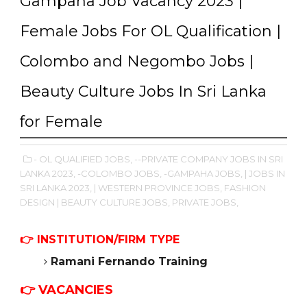
Gampaha Job Vacancy 2023 |
Female Jobs For OL Qualification |
Colombo and Negombo Jobs |
Beauty Culture Jobs In Sri Lanka
for Female
- OL QUALIFIED JOBS,
--PRIVATE COMPANY JOBS IN SRI
LANKA 2023,
-COLOMBO JOBS,
-GAMPAHA JOBS,
| JOBS IN
SRI LANKA 2023,
| WESTERN PROVINCE JOBS,
FASHION
DESIGN | BEAUTY CULTURE JOBS,
PRIVATE JOBS,
👉
INSTITUTION/FIRM TYPE
Ramani Fernando
Training
👉 VACANCIES