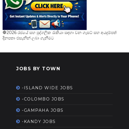
🛑2026 රජයේ සහ පුද්ගලික රැකියා සඳහා වන ගැසට් සහ අයදුම්පත්
දිනපතා එසැනින් ලබා ගැනීමට
JOBS BY TOWN
-ISLAND WIDE JOBS
-COLOMBO JOBS
-GAMPAHA JOBS
-KANDY JOBS