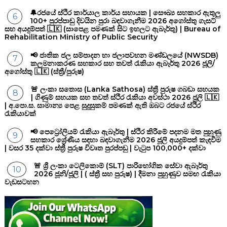
🔔රජයේ ස්ථිර කාර්යාල කාර්ය සහායක | සෞඛ්‍ය සහකාර ඇතුලු
100+ පුරප්පාඩු දිවයින පුරා බඳවාගැනීම 2026 අගෝස්තු ගැසට්
සහ අයදුම්පත් 🇱🇰 (සාපෙළ පමණක් සිට ඉහලට ඇබෑර්තු) | Bureau of
Rehabilitation Ministry of Public Security
📢 ජාතික ජල සම්පාදන හා ජලාපවහන මණ්ඩලයේ (NWSDB)
කලමනාකරණ සහකාර සහ තවත් රැකියා ඇබෑර්තු 2026 ජූලි/
අගෝස්තු 🇱🇰 (ස්ත්‍රී/පුරුෂ)
🚨 ලංකා සතොස (Lanka Sathosa) ස්ත්‍රී පුරුෂ ගබඩා සහයක
| ගිණුම් සහයක සහ තවත් ස්ථිර රැකියා අවස්ථා 2026 ජූලි 🇱🇰
| අ.පො.ස. සාමාන්‍ය පෙළ සුදුසුකම් පමණක් ඇති ඔබට රජයේ ස්ථිර
රැකියාවක්
📢 පෙට්‍රෝලියම් රැකියා ඇබෑර්තු | ස්ථිර කිරීමේ පදනම මත පුහුණු
සහකාර ශ්‍රේණීය සඳහා බඳවාගැනීම 2026 ජූලි අයදුම්පත් කැඳවීම
| වසර 35 දක්වා ස්ත්‍රී පුරුෂ විවෘත පුරප්පඩු | වැටුප 100,000+ දක්වා
🚨 ශ්‍රී ලංකා ටෙලිකොම් (SLT) පාරිභෝගික සේවා ඇබෑර්තු
2026 ජූනි/ජූලි | ( ස්ත්‍රී සහ පුරුෂ) | දීමනා පුහුණුව සමඟ රැකියා
වැඩසටහන