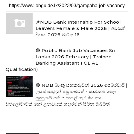
📌NDB Bank Internship For School
Leavers Female & Male 2026 | අවසන්
දිනය: 2026 මාර්තු 16
🔴 Public Bank Job Vacancies Sri
Lanka 2026 February | Trainee
Banking Assistant ( OL AL
Qualification)
🔴 NDB බැංකු සහකරුවන් 2026 පෙබරවාරි |
උසස් පෙළින් පසු ඔබටත් - සාමාන්‍ය පෙළ
සුදුසුකම් සහිත පාසල් හැරගිය අය-
ඩිප්ලෝමාවක් හෝ උපාධියක් හදාරමින් සිටින ඔබටත්