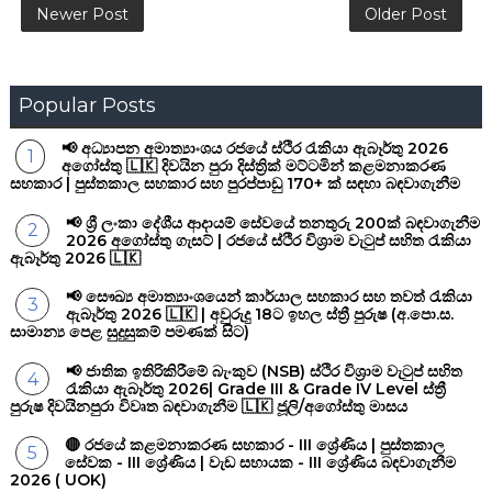
Newer Post
Older Post
Popular Posts
📢 අධ්‍යාපන අමාත්‍යාංශය රජයේ ස්ථිර රැකියා ඇබෑර්තු 2026
අගෝස්තු 🇱🇰 දිවයින පුරා දිස්ත්‍රික් මට්ටමින් කළමනාකරණ
සහකාර | පුස්තකාල සහකාර සහ පුරප්පාඩු 170+ ක් සඳහා බඳවාගැනීම
📢 ශ්‍රී ලංකා දේශීය ආදායම් සේවයේ තනතුරු 200ක් බඳවාගැනීම
2026 අගෝස්තු ගැසට් | රජයේ ස්ථිර විශ්‍රාම වැටුප් සහිත රැකියා
ඇබෑර්තු 2026 🇱🇰
📢 සෞඛ්‍ය අමාත්‍යාංශයෙන් කාර්යාල සහකාර සහ තවත් රැකියා
ඇබෑර්තු 2026 🇱🇰 | අවුරුදු 18ට ඉහල ස්ත්‍රී පුරුෂ (අ.පො.ස.
සාමාන්‍ය පෙළ සුදුසුකම් පමණක් සිට)
📢 ජාතික ඉතිරිකිරීමේ බැංකුව (NSB) ස්ථිර විශ්‍රාම වැටුප් සහිත
රැකියා ඇබෑර්තු 2026| Grade III & Grade IV Level ස්ත්‍රී
පුරුෂ දිවයිනපුරා විවෘත බඳවාගැනීම 🇱🇰 ජූලි/අගෝස්තු මාසය
🔴 රජයේ කළමනාකරණ සහකාර - III ශ්‍රේණිය | පුස්තකාල
සේවක - III ශ්‍රේණිය | වැඩ සහායක - III ශ්‍රේණිය බඳවාගැනීම
2026 ( UOK)