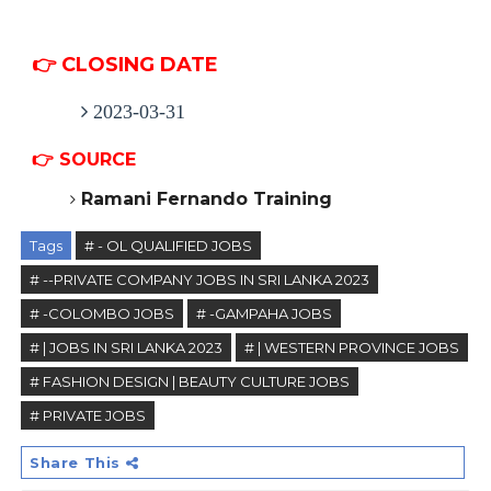
👉 CLOSING DATE
2023-03-31
👉
SOURCE
Ramani Fernando
Training
Tags
# - OL QUALIFIED JOBS
# --PRIVATE COMPANY JOBS IN SRI LANKA 2023
# -COLOMBO JOBS
# -GAMPAHA JOBS
# | JOBS IN SRI LANKA 2023
# | WESTERN PROVINCE JOBS
# FASHION DESIGN | BEAUTY CULTURE JOBS
# PRIVATE JOBS
Share This