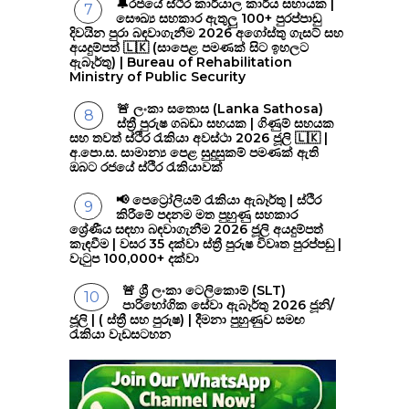
🔔රජයේ ස්ථිර කාර්යාල කාර්ය සහායක |
සෞඛ්‍ය සහකාර ඇතුලු 100+ පුරප්පාඩු
දිවයින පුරා බඳවාගැනීම 2026 අගෝස්තු ගැසට් සහ
අයදුම්පත් 🇱🇰 (සාපෙළ පමණක් සිට ඉහලට
ඇබෑර්තු) | Bureau of Rehabilitation
Ministry of Public Security
🚨 ලංකා සතොස (Lanka Sathosa)
ස්ත්‍රී පුරුෂ ගබඩා සහයක | ගිණුම් සහයක
සහ තවත් ස්ථිර රැකියා අවස්ථා 2026 ජූලි 🇱🇰 |
අ.පො.ස. සාමාන්‍ය පෙළ සුදුසුකම් පමණක් ඇති
ඔබට රජයේ ස්ථිර රැකියාවක්
📢 පෙට්‍රෝලියම් රැකියා ඇබෑර්තු | ස්ථිර
කිරීමේ පදනම මත පුහුණු සහකාර
ශ්‍රේණීය සඳහා බඳවාගැනීම 2026 ජූලි අයදුම්පත්
කැඳවීම | වසර 35 දක්වා ස්ත්‍රී පුරුෂ විවෘත පුරප්පඩු |
වැටුප 100,000+ දක්වා
🚨 ශ්‍රී ලංකා ටෙලිකොම් (SLT)
පාරිභෝගික සේවා ඇබෑර්තු 2026 ජූනි/
ජූලි | ( ස්ත්‍රී සහ පුරුෂ) | දීමනා පුහුණුව සමඟ
රැකියා වැඩසටහන