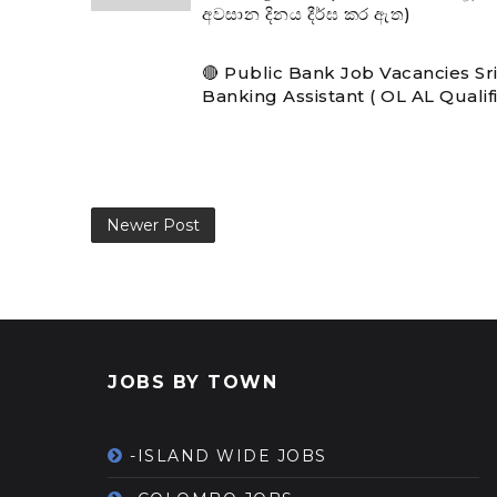
අවසාන දිනය දීර්ඝ කර ඇත)
🔴 Public Bank Job Vacancies Sr
Banking Assistant ( OL AL Qualif
Newer Post
JOBS BY TOWN
-ISLAND WIDE JOBS