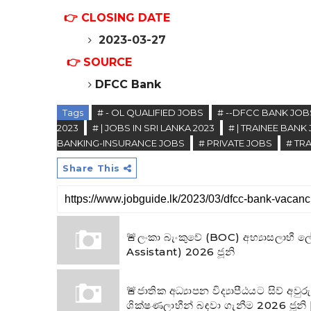
👉 CLOSING DATE
2023-03-27
👉
SOURCE
DFCC Bank
Tags
# - OL QUALIFIED JOBS
# --DFCC BANK JOB
2023
# | JOBS IN SRI LANKA 2023
# | TRAINEE BANK
BANKING-INSURANCE JOBS
# PRIVATE JOBS
# TR
Share This
🚨ලංකා බැංකුවේ (BOC) අභ්‍යාසලාභී 
Assistant) 2026 ජූනි
🚨ජාතික අධ්‍යාපන විද්‍යාපීඨයට සිව් අවු
ශික්ෂණලාභීන් බඳවා ගැනීම 2026 ජූනි | 