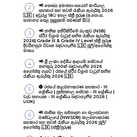
📢 සෞඛ්‍ය අමාත්‍යාංශයෙන් කාර්යාල
සහකාර සහ තවත් රැකියා ඇබෑර්තු 2026
🇱🇰 | අවුරුදු 18ට ඉහල ස්ත්‍රී පුරුෂ (අ.පො.ස.
සාමාන්‍ය පෙළ සුදුසුකම් පමණක් සිට)
📢 ජාතික ඉතිරිකිරීමේ බැංකුව (NSB)
ස්ථිර විශ්‍රාම වැටුප් සහිත රැකියා ඇබෑර්තු
2026| Grade III & Grade IV Level ස්ත්‍රී පුරුෂ
දිවයිනපුරා විවෘත බඳවාගැනීම 🇱🇰 ජූලි/අගෝස්තු
මාසය
📢 ශ්‍රී ලංකා දේශීය ආදායම් සේවයේ
තනතුරු 200ක් බඳවාගැනීම 2026
අගෝස්තු ගැසට් | රජයේ ස්ථිර විශ්‍රාම වැටුප් සහිත
රැකියා ඇබෑර්තු 2026 🇱🇰
🔴 රජයේ කළමනාකරණ සහකාර - III
ශ්‍රේණිය | පුස්තකාල සේවක - III ශ්‍රේණිය |
වැඩ සහායක - III ශ්‍රේණිය බඳවාගැනීම 2026 (
UOK)
📢 ජාතික ජල සම්පාදන හා ජලාපවහන
මණ්ඩලයේ (NWSDB) කලමනාකරණ
සහකාර සහ තවත් රැකියා ඇබෑර්තු 2026 ජූලි/
අගෝස්තු 🇱🇰 (ස්ත්‍රී/පුරුෂ)