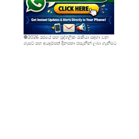
🛑2026 රජයේ සහ පුද්ගලික රැකියා සඳහා වන
ගැසට් සහ අයදුම්පත් දිනපතා එසැනින් ලබා ගැනීමට