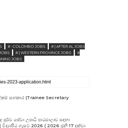
S
# -COLOMBO JOBS
# | AFTER AL JOBS
 JOBS
# | WESTERN PROVINCE JOBS
#
AINING JOBS
ලේකම් සහකාර (Trainee Secretary
රුදු පූර්ව සේවා උපාධි පාඨමාලාව සඳහා
විද්‍යාපීඨ ගැසට් 2026 ( 2026 ජූනි 17 දක්වා