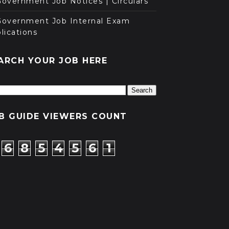
overnment Job Notices | Circulars
Government Job Internal Exam
lications
ARCH YOUR JOB HERE
B GUIDE VIEWERS COUNT
6
8
5
4
5
6
1