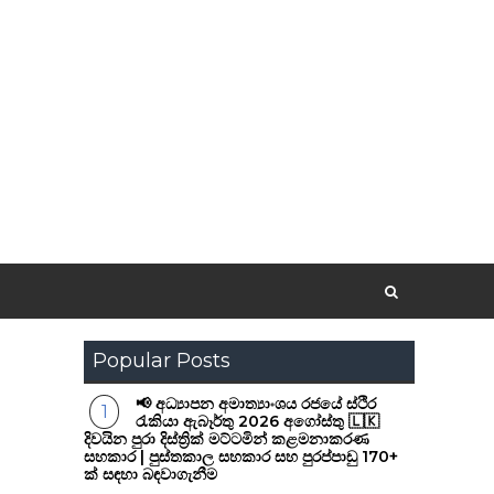
Popular Posts
📢 අධ්‍යාපන අමාත්‍යාංශය රජයේ ස්ථිර
රැකියා ඇබෑර්තු 2026 අගෝස්තු 🇱🇰
දිවයින පුරා දිස්ත්‍රික් මට්ටමින් කළමනාකරණ
සහකාර | පුස්තකාල සහකාර සහ පුරප්පාඩු 170+
ක් සඳහා බඳවාගැනීම