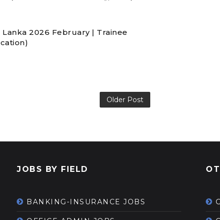
i Lanka 2026 February | Trainee
ication)
Older Post
JOBS BY FIELD
OT
BANKING-INSURANCE JOBS