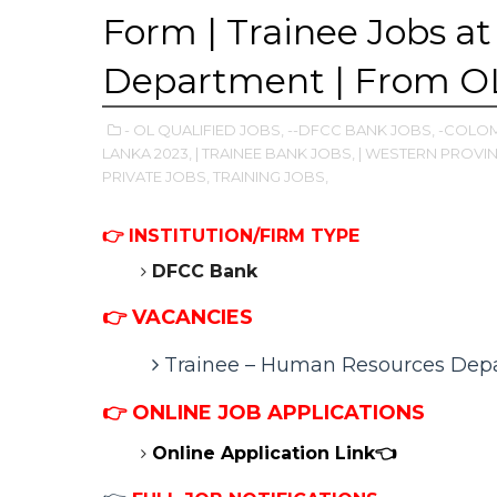
Form | Trainee Jobs 
Department | From OL
- OL QUALIFIED JOBS,
--DFCC BANK JOBS,
-COLOM
LANKA 2023,
| TRAINEE BANK JOBS,
| WESTERN PROVIN
PRIVATE JOBS,
TRAINING JOBS,
👉
INSTITUTION/FIRM TYPE
DFCC Bank
👉 VACANCIES
Trainee – Human Resources Depa
👉 ONLINE
JOB APPLICATIONS
Online Application Link👈