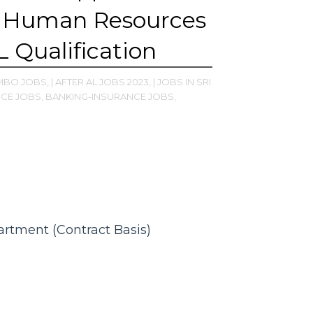
at Human Resources
 Qualification
BO JOBS,
| AFTER AL JOBS 2023,
| JOBS IN SRI
CE JOBS,
BANKING-INSURANCE JOBS,
rtment (Contract Basis)