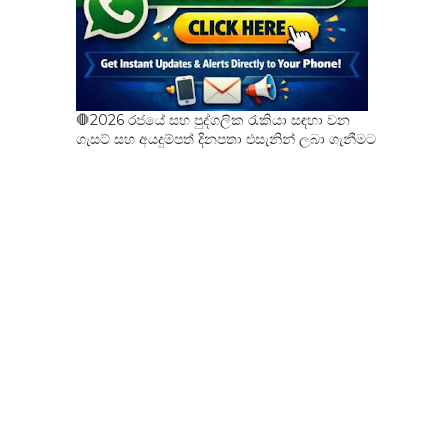
🛑2026 රජයේ සහ පුද්ගලික රැකියා සඳහා වන
ගැසට් සහ අයදුම්පත් දිනපතා එසැනින් ලබා ගැනීමට