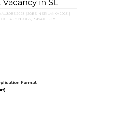
L Vacancy in SL
R AL JOBS 2023,
| JOBS IN SRI LANKA 2023,
|
FFICE ADMIN JOBS,
PRIVATE JOBS,
plication Format
at)