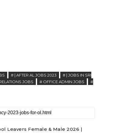
OBS
# | AFTER AL JOBS 2023
# | JOBS IN SRI
RELATIONS JOBS
# OFFICE ADMIN JOBS
#
ol Leavers Female & Male 2026 |