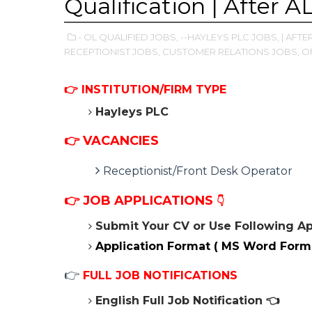
Qualification | After A
- OL QUALIFIED JOBS,
--HAYLEYS PLC JOBS,
| AFTE
RECEPTIONIST JOBS,
CUSTOMER RELATIONS JOBS,
O
👉
INSTITUTION/FIRM TYPE
Hayleys PLC
👉 VACANCIES
Receptionist/Front Desk Operator
👉
JOB APPLICATIONS
👇
Submit Your CV or Use Following Ap
Application Format ( MS Word Form
👉
FULL JOB NOTIFICATIONS
English Full Job Notification
👈