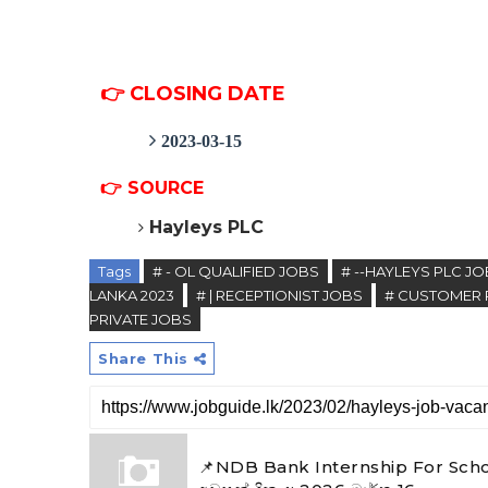
👉 CLOSING DATE
2023-03-15
👉
SOURCE
Hayleys PLC
Tags
# - OL QUALIFIED JOBS
# --HAYLEYS PLC J
LANKA 2023
# | RECEPTIONIST JOBS
# CUSTOMER 
PRIVATE JOBS
Share This
📌NDB Bank Internship For Scho