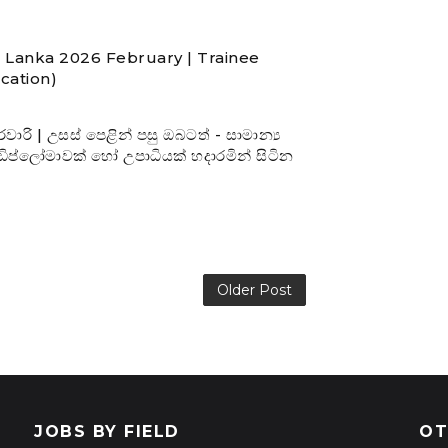
i Lanka 2026 February | Trainee
ication)
ි | උසස් පෙළින් පසු ඔබටත් - සාමාන්‍ය
-ඩිප්ලෝමාවක් හෝ උපාධියක් හදාරමින් සිටින
Older Post
JOBS BY FIELD
OT