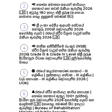
📢 සෞඛ්‍ය අමාත්‍යාංශයෙන් කාර්යාල
සහකාර සහ තවත් රැකියා ඇබෑර්තු 2026
🇱🇰 | අවුරුදු 18ට ඉහල ස්ත්‍රී පුරුෂ (අ.පො.ස.
සාමාන්‍ය පෙළ සුදුසුකම් පමණක් සිට)
📢 ශ්‍රී ලංකා දේශීය ආදායම් සේවයේ
තනතුරු 200ක් බඳවාගැනීම 2026
අගෝස්තු ගැසට් | රජයේ ස්ථිර විශ්‍රාම වැටුප් සහිත
රැකියා ඇබෑර්තු 2026 🇱🇰
📢 ජාතික ඉතිරිකිරීමේ බැංකුව (NSB)
ස්ථිර විශ්‍රාම වැටුප් සහිත රැකියා ඇබෑර්තු
2026| Grade III & Grade IV Level ස්ත්‍රී පුරුෂ
දිවයිනපුරා විවෘත බඳවාගැනීම 🇱🇰 ජූලි/අගෝස්තු
මාසය
🔴 රජයේ කළමනාකරණ සහකාර - III
ශ්‍රේණිය | පුස්තකාල සේවක - III ශ්‍රේණිය |
වැඩ සහායක - III ශ්‍රේණිය බඳවාගැනීම 2026 (
UOK)
🔔රජයේ ස්ථිර කාර්යාල කාර්ය සහායක |
සෞඛ්‍ය සහකාර ඇතුලු 100+ පුරප්පාඩු
දිවයින පුරා බඳවාගැනීම 2026 අගෝස්තු ගැසට් සහ
අයදුම්පත් 🇱🇰 (සාපෙළ පමණක් සිට ඉහලට
ඇබෑර්තු) | Bureau of Rehabilitation
Ministry of Public Security