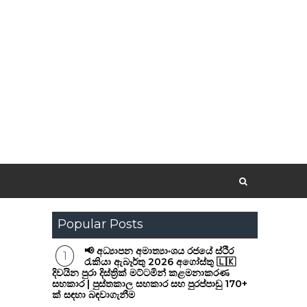
Popular Posts
📢 අධ්‍යාපන අමාත්‍යාංශය රජයේ ස්ථිර
රැකියා ඇබෑර්තු 2026 අගෝස්තු 🇱🇰
දිවයින පුරා දිස්ත්‍රික් මට්ටමින් කළමනාකරණ
සහකාර | පුස්තකාල සහකාර සහ පුරප්පාඩු 170+
ක් සඳහා බඳවාගැනීම