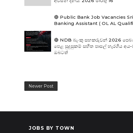
අවසන් දිනය: 2026 මාර්තු 16
🔴 Public Bank Job Vacancies Sr
Banking Assistant ( OL AL Qualif
🔴 NDB බැංකු සහකරුවන් 2026 පෙබරවාර
පෙළ සුදුසුකම් සහිත පාසල් හැරගිය අය
ඔබටත්
Newer Post
JOBS BY TOWN