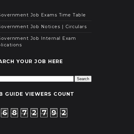
Government Job Exams Time Table
overnment Job Notices | Circulars
Government Job Internal Exam
lications
ARCH YOUR JOB HERE
B GUIDE VIEWERS COUNT
6
8
7
2
7
9
2