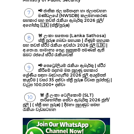
📢 ජාතික ජල සම්පාදන හා ජලාපවහන
මණ්ඩලයේ (NWSDB) කලමනාකරණ
සහකාර සහ තවත් රැකියා ඇබෑර්තු 2026 ජූලි/
අගෝස්තු 🇱🇰 (ස්ත්‍රී/පුරුෂ)
🚨 ලංකා සතොස (Lanka Sathosa)
ස්ත්‍රී පුරුෂ ගබඩා සහයක | ගිණුම් සහයක
සහ තවත් ස්ථිර රැකියා අවස්ථා 2026 ජූලි 🇱🇰 |
අ.පො.ස. සාමාන්‍ය පෙළ සුදුසුකම් පමණක් ඇති
ඔබට රජයේ ස්ථිර රැකියාවක්
📢 පෙට්‍රෝලියම් රැකියා ඇබෑර්තු | ස්ථිර
කිරීමේ පදනම මත පුහුණු සහකාර
ශ්‍රේණීය සඳහා බඳවාගැනීම 2026 ජූලි අයදුම්පත්
කැඳවීම | වසර 35 දක්වා ස්ත්‍රී පුරුෂ විවෘත පුරප්පඩු |
වැටුප 100,000+ දක්වා
🚨 ශ්‍රී ලංකා ටෙලිකොම් (SLT)
පාරිභෝගික සේවා ඇබෑර්තු 2026 ජූනි/
ජූලි | ( ස්ත්‍රී සහ පුරුෂ) | දීමනා පුහුණුව සමඟ
රැකියා වැඩසටහන