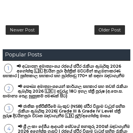
Newer Post
Older Post
Popular Posts
📢 අධ්‍යාපන අමාත්‍යාංශය රජයේ ස්ථිර රැකියා ඇබෑර්තු 2026
අගෝස්තු 🇱🇰 දිවයින පුරා දිස්ත්‍රික් මට්ටමින් කළමනාකරණ
සහකාර | පුස්තකාල සහකාර සහ පුරප්පාඩු 170+ ක් සඳහා බඳවාගැනීම
📢 සෞඛ්‍ය අමාත්‍යාංශයෙන් කාර්යාල සහකාර සහ තවත් රැකියා
ඇබෑර්තු 2026 🇱🇰 | අවුරුදු 18ට ඉහල ස්ත්‍රී පුරුෂ (අ.පො.ස.
සාමාන්‍ය පෙළ සුදුසුකම් පමණක් සිට)
📢 ජාතික ඉතිරිකිරීමේ බැංකුව (NSB) ස්ථිර විශ්‍රාම වැටුප් සහිත
රැකියා ඇබෑර්තු 2026| Grade III & Grade IV Level ස්ත්‍රී
පුරුෂ දිවයිනපුරා විවෘත බඳවාගැනීම 🇱🇰 ජූලි/අගෝස්තු මාසය
📢 ශ්‍රී ලංකා දේශීය ආදායම් සේවයේ තනතුරු 200ක් බඳවාගැනීම
2026 අගෝස්තු ගැසට් | රජයේ ස්ථිර විශ්‍රාම වැටුප් සහිත රැකියා