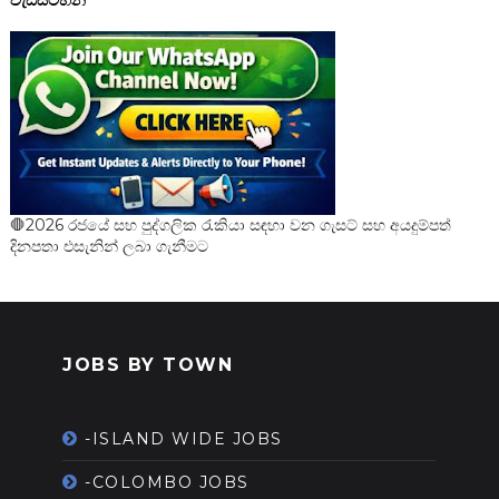
🛑2026 රජයේ සහ පුද්ගලික රැකියා සඳහා වන ගැසට් සහ අයදුම්පත්
දිනපතා එසැනින් ලබා ගැනීමට
JOBS BY TOWN
-ISLAND WIDE JOBS
-COLOMBO JOBS