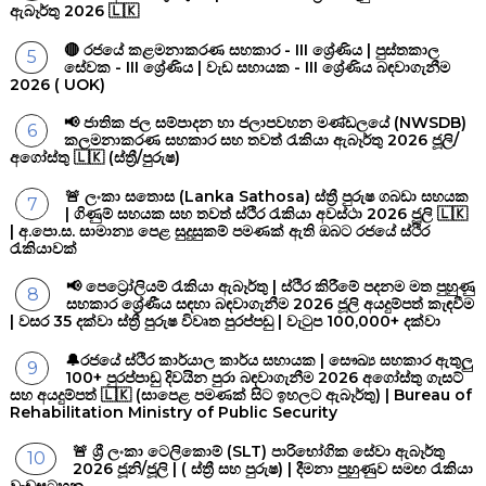
ඇබෑර්තු 2026 🇱🇰
🔴 රජයේ කළමනාකරණ සහකාර - III ශ්‍රේණිය | පුස්තකාල
සේවක - III ශ්‍රේණිය | වැඩ සහායක - III ශ්‍රේණිය බඳවාගැනීම
2026 ( UOK)
📢 ජාතික ජල සම්පාදන හා ජලාපවහන මණ්ඩලයේ (NWSDB)
කලමනාකරණ සහකාර සහ තවත් රැකියා ඇබෑර්තු 2026 ජූලි/
අගෝස්තු 🇱🇰 (ස්ත්‍රී/පුරුෂ)
🚨 ලංකා සතොස (Lanka Sathosa) ස්ත්‍රී පුරුෂ ගබඩා සහයක
| ගිණුම් සහයක සහ තවත් ස්ථිර රැකියා අවස්ථා 2026 ජූලි 🇱🇰
| අ.පො.ස. සාමාන්‍ය පෙළ සුදුසුකම් පමණක් ඇති ඔබට රජයේ ස්ථිර
රැකියාවක්
📢 පෙට්‍රෝලියම් රැකියා ඇබෑර්තු | ස්ථිර කිරීමේ පදනම මත පුහුණු
සහකාර ශ්‍රේණීය සඳහා බඳවාගැනීම 2026 ජූලි අයදුම්පත් කැඳවීම
| වසර 35 දක්වා ස්ත්‍රී පුරුෂ විවෘත පුරප්පඩු | වැටුප 100,000+ දක්වා
🔔රජයේ ස්ථිර කාර්යාල කාර්ය සහායක | සෞඛ්‍ය සහකාර ඇතුලු
100+ පුරප්පාඩු දිවයින පුරා බඳවාගැනීම 2026 අගෝස්තු ගැසට්
සහ අයදුම්පත් 🇱🇰 (සාපෙළ පමණක් සිට ඉහලට ඇබෑර්තු) | Bureau of
Rehabilitation Ministry of Public Security
🚨 ශ්‍රී ලංකා ටෙලිකොම් (SLT) පාරිභෝගික සේවා ඇබෑර්තු
2026 ජූනි/ජූලි | ( ස්ත්‍රී සහ පුරුෂ) | දීමනා පුහුණුව සමඟ රැකියා
වැඩසටහන