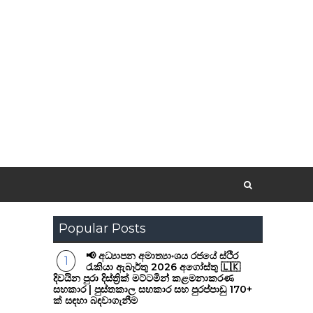
Popular Posts
📢 අධ්‍යාපන අමාත්‍යාංශය රජයේ ස්ථිර
රැකියා ඇබෑර්තු 2026 අගෝස්තු 🇱🇰
දිවයින පුරා දිස්ත්‍රික් මට්ටමින් කළමනාකරණ
සහකාර | පුස්තකාල සහකාර සහ පුරප්පාඩු 170+
ක් සඳහා බඳවාගැනීම