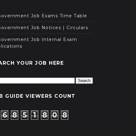
Government Job Exams Time Table
overnment Job Notices | Circulars
Government Job Internal Exam
lications
ARCH YOUR JOB HERE
B GUIDE VIEWERS COUNT
6
8
5
1
8
0
8