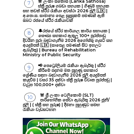
🚨 ලංකා සතොස (Lanka Sathosa)
ස්ත්‍රී පුරුෂ ගබඩා සහයක | ගිණුම් සහයක
සහ තවත් ස්ථිර රැකියා අවස්ථා 2026 ජූලි 🇱🇰 |
අ.පො.ස. සාමාන්‍ය පෙළ සුදුසුකම් පමණක් ඇති
ඔබට රජයේ ස්ථිර රැකියාවක්
🔔රජයේ ස්ථිර කාර්යාල කාර්ය සහායක |
සෞඛ්‍ය සහකාර ඇතුලු 100+ පුරප්පාඩු
දිවයින පුරා බඳවාගැනීම 2026 අගෝස්තු ගැසට් සහ
අයදුම්පත් 🇱🇰 (සාපෙළ පමණක් සිට ඉහලට
ඇබෑර්තු) | Bureau of Rehabilitation
Ministry of Public Security
📢 පෙට්‍රෝලියම් රැකියා ඇබෑර්තු | ස්ථිර
කිරීමේ පදනම මත පුහුණු සහකාර
ශ්‍රේණීය සඳහා බඳවාගැනීම 2026 ජූලි අයදුම්පත්
කැඳවීම | වසර 35 දක්වා ස්ත්‍රී පුරුෂ විවෘත පුරප්පඩු |
වැටුප 100,000+ දක්වා
🚨 ශ්‍රී ලංකා ටෙලිකොම් (SLT)
පාරිභෝගික සේවා ඇබෑර්තු 2026 ජූනි/
ජූලි | ( ස්ත්‍රී සහ පුරුෂ) | දීමනා පුහුණුව සමඟ
රැකියා වැඩසටහන