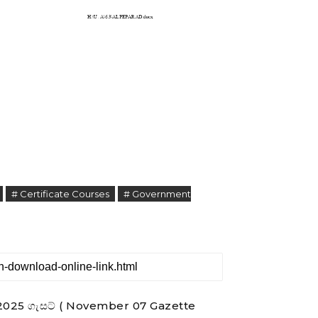
# Certificate Courses
# Government
රීම් 2025 ගැසට් ( November 07 Gazette