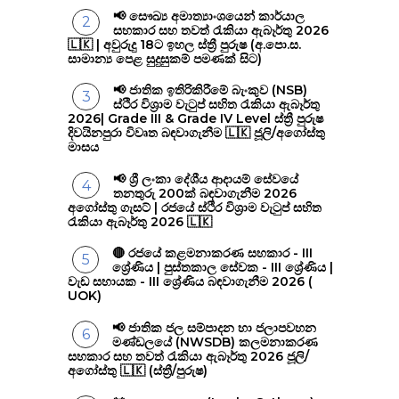
📢 සෞඛ්‍ය අමාත්‍යාංශයෙන් කාර්යාල
සහකාර සහ තවත් රැකියා ඇබෑර්තු 2026
🇱🇰 | අවුරුදු 18ට ඉහල ස්ත්‍රී පුරුෂ (අ.පො.ස.
සාමාන්‍ය පෙළ සුදුසුකම් පමණක් සිට)
📢 ජාතික ඉතිරිකිරීමේ බැංකුව (NSB)
ස්ථිර විශ්‍රාම වැටුප් සහිත රැකියා ඇබෑර්තු
2026| Grade III & Grade IV Level ස්ත්‍රී පුරුෂ
දිවයිනපුරා විවෘත බඳවාගැනීම 🇱🇰 ජූලි/අගෝස්තු
මාසය
📢 ශ්‍රී ලංකා දේශීය ආදායම් සේවයේ
තනතුරු 200ක් බඳවාගැනීම 2026
අගෝස්තු ගැසට් | රජයේ ස්ථිර විශ්‍රාම වැටුප් සහිත
රැකියා ඇබෑර්තු 2026 🇱🇰
🔴 රජයේ කළමනාකරණ සහකාර - III
ශ්‍රේණිය | පුස්තකාල සේවක - III ශ්‍රේණිය |
වැඩ සහායක - III ශ්‍රේණිය බඳවාගැනීම 2026 (
UOK)
📢 ජාතික ජල සම්පාදන හා ජලාපවහන
මණ්ඩලයේ (NWSDB) කලමනාකරණ
සහකාර සහ තවත් රැකියා ඇබෑර්තු 2026 ජූලි/
අගෝස්තු 🇱🇰 (ස්ත්‍රී/පුරුෂ)