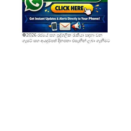
🛑2026 රජයේ සහ පුද්ගලික රැකියා සඳහා වන
ගැසට් සහ අයදුම්පත් දිනපතා එසැනින් ලබා ගැනීමට