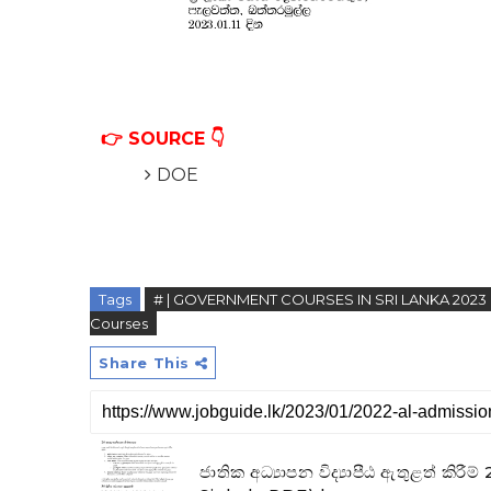
👉 SOURCE 👇
DOE
Tags
# | GOVERNMENT COURSES IN SRI LANKA 2023
Courses
Share This
ජාතික අධ්‍යාපන විද්‍යාපීඨ ඇතුළත් කි