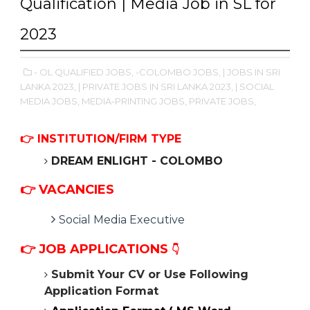
Qualification | Media Job in SL for
2023
- OL QUALIFIED JOBS,
-COLOMBO JOBS,
| JOBS IN SRI
LANKA 2023,
| PRIVATE JOBS IN SRI LANKA 2023,
| SOCIAL
MEDIA JOBS,
MEDIA-PRINTING JOBS,
PRIVATE JOBS,
👉
INSTITUTION/FIRM TYPE
DREAM ENLIGHT - COLOMBO
👉 VACANCIES
Social Media Executive
👉
JOB APPLICATIONS
👇
Submit Your CV or Use Following
Application Format