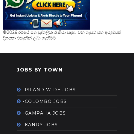
🛑2026 රජයේ සහ පුද්ගලික රැකියා සඳහා වන ගැසට් සහ අයදුම්පත්
දිනපතා එසැනින් ලබා ගැනීමට
JOBS BY TOWN
-ISLAND WIDE JOBS
-COLOMBO JOBS
-GAMPAHA JOBS
-KANDY JOBS