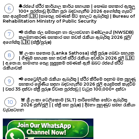
🔔රජයේ ස්ථිර කාර්යාල කාර්ය සහායක | සෞඛ්‍ය සහකාර ඇතුලු
100+ පුරප්පාඩු දිවයින පුරා බඳවාගැනීම 2026 අගෝස්තු ගැසට්
සහ අයදුම්පත් 🇱🇰 (සාපෙළ පමණක් සිට ඉහලට ඇබෑර්තු) | Bureau of
Rehabilitation Ministry of Public Security
📢 ජාතික ජල සම්පාදන හා ජලාපවහන මණ්ඩලයේ (NWSDB)
කලමනාකරණ සහකාර සහ තවත් රැකියා ඇබෑර්තු 2026 ජූලි/
අගෝස්තු 🇱🇰 (ස්ත්‍රී/පුරුෂ)
🚨 ලංකා සතොස (Lanka Sathosa) ස්ත්‍රී පුරුෂ ගබඩා සහයක
| ගිණුම් සහයක සහ තවත් ස්ථිර රැකියා අවස්ථා 2026 ජූලි 🇱🇰
| අ.පො.ස. සාමාන්‍ය පෙළ සුදුසුකම් පමණක් ඇති ඔබට රජයේ ස්ථිර
රැකියාවක්
📢 පෙට්‍රෝලියම් රැකියා ඇබෑර්තු | ස්ථිර කිරීමේ පදනම මත පුහුණු
සහකාර ශ්‍රේණීය සඳහා බඳවාගැනීම 2026 ජූලි අයදුම්පත් කැඳවීම
| වසර 35 දක්වා ස්ත්‍රී පුරුෂ විවෘත පුරප්පඩු | වැටුප 100,000+ දක්වා
🚨 ශ්‍රී ලංකා ටෙලිකොම් (SLT) පාරිභෝගික සේවා ඇබෑර්තු
2026 ජූනි/ජූලි | ( ස්ත්‍රී සහ පුරුෂ) | දීමනා පුහුණුව සමඟ රැකියා
වැඩසටහන