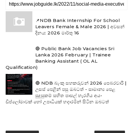
📌NDB Bank Internship For School
Leavers Female & Male 2026 | අවසන්
දිනය: 2026 මාර්තු 16
🔴 Public Bank Job Vacancies Sri
Lanka 2026 February | Trainee
Banking Assistant ( OL AL
Qualification)
🔴 NDB බැංකු සහකරුවන් 2026 පෙබරවාරි |
උසස් පෙළින් පසු ඔබටත් - සාමාන්‍ය පෙළ
සුදුසුකම් සහිත පාසල් හැරගිය අය-
ඩිප්ලෝමාවක් හෝ උපාධියක් හදාරමින් සිටින ඔබටත්