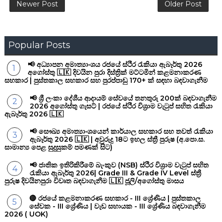
Newer Post
Older Post
Popular Posts
📢 අධ්‍යාපන අමාත්‍යාංශය රජයේ ස්ථිර රැකියා ඇබෑර්තු 2026
අගෝස්තු 🇱🇰 දිවයින පුරා දිස්ත්‍රික් මට්ටමින් කළමනාකරණ
සහකාර | පුස්තකාල සහකාර සහ පුරප්පාඩු 170+ ක් සඳහා බඳවාගැනීම
📢 ශ්‍රී ලංකා දේශීය ආදායම් සේවයේ තනතුරු 200ක් බඳවාගැනීම
2026 අගෝස්තු ගැසට් | රජයේ ස්ථිර විශ්‍රාම වැටුප් සහිත රැකියා
ඇබෑර්තු 2026 🇱🇰
📢 සෞඛ්‍ය අමාත්‍යාංශයෙන් කාර්යාල සහකාර සහ තවත් රැකියා
ඇබෑර්තු 2026 🇱🇰 | අවුරුදු 18ට ඉහල ස්ත්‍රී පුරුෂ (අ.පො.ස.
සාමාන්‍ය පෙළ සුදුසුකම් පමණක් සිට)
📢 ජාතික ඉතිරිකිරීමේ බැංකුව (NSB) ස්ථිර විශ්‍රාම වැටුප් සහිත
රැකියා ඇබෑර්තු 2026| Grade III & Grade IV Level ස්ත්‍රී
පුරුෂ දිවයිනපුරා විවෘත බඳවාගැනීම 🇱🇰 ජූලි/අගෝස්තු මාසය
🔴 රජයේ කළමනාකරණ සහකාර - III ශ්‍රේණිය | පුස්තකාල
සේවක - III ශ්‍රේණිය | වැඩ සහායක - III ශ්‍රේණිය බඳවාගැනීම
2026 ( UOK)