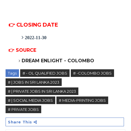
👉 CLOSING DATE
2022-11-30
👉
SOURCE
DREAM ENLIGHT - COLOMBO
Tags
# - OL QUALIFIED JOBS
# -COLOMBO JOBS
# | JOBS IN SRI LANKA 2023
# | PRIVATE JOBS IN SRI LANKA 2023
# | SOCIAL MEDIA JOBS
# MEDIA-PRINTING JOBS
# PRIVATE JOBS
Share This