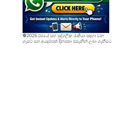
🛑2026 රජයේ සහ පුද්ගලික රැකියා සඳහා වන
ගැසට් සහ අයදුම්පත් දිනපතා එසැනින් ලබා ගැනීමට