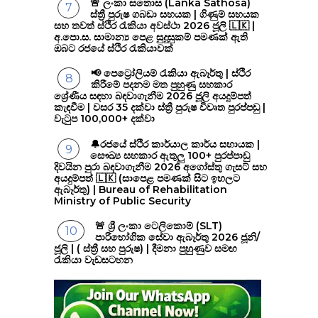
🚨 ලංකා සතොස (Lanka Sathosa)
ස්ත්‍රී පුරුෂ ගබඩා සහයක | ගිණුම් සහයක
සහ තවත් ස්ථිර රැකියා අවස්ථා 2026 ජූලි 🇱🇰 |
අ.පො.ස. සාමාන්‍ය පෙළ සුදුසුකම් පමණක් ඇති
ඔබට රජයේ ස්ථිර රැකියාවක්
📢 පෙට්‍රෝලියම් රැකියා ඇබෑර්තු | ස්ථිර
කිරීමේ පදනම මත පුහුණු සහකාර
ශ්‍රේණීය සඳහා බඳවාගැනීම 2026 ජූලි අයදුම්පත්
කැඳවීම | වසර 35 දක්වා ස්ත්‍රී පුරුෂ විවෘත පුරප්පඩු |
වැටුප 100,000+ දක්වා
🔔රජයේ ස්ථිර කාර්යාල කාර්ය සහායක |
සෞඛ්‍ය සහකාර ඇතුලු 100+ පුරප්පාඩු
දිවයින පුරා බඳවාගැනීම 2026 අගෝස්තු ගැසට් සහ
අයදුම්පත් 🇱🇰 (සාපෙළ පමණක් සිට ඉහලට
ඇබෑර්තු) | Bureau of Rehabilitation
Ministry of Public Security
🚨 ශ්‍රී ලංකා ටෙලිකොම් (SLT)
පාරිභෝගික සේවා ඇබෑර්තු 2026 ජූනි/
ජූලි | ( ස්ත්‍රී සහ පුරුෂ) | දීමනා පුහුණුව සමඟ
රැකියා වැඩසටහන