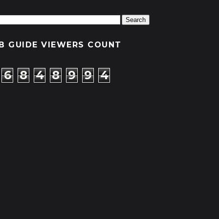
B GUIDE VIEWERS COUNT
6
8
4
8
9
9
4