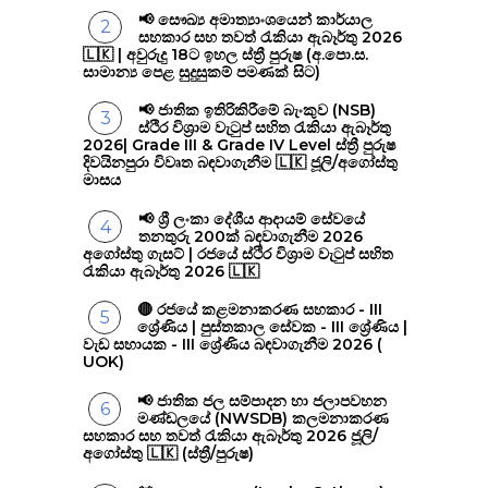
📢 සෞඛ්‍ය අමාත්‍යාංශයෙන් කාර්යාල
සහකාර සහ තවත් රැකියා ඇබෑර්තු 2026
🇱🇰 | අවුරුදු 18ට ඉහල ස්ත්‍රී පුරුෂ (අ.පො.ස.
සාමාන්‍ය පෙළ සුදුසුකම් පමණක් සිට)
📢 ජාතික ඉතිරිකිරීමේ බැංකුව (NSB)
ස්ථිර විශ්‍රාම වැටුප් සහිත රැකියා ඇබෑර්තු
2026| Grade III & Grade IV Level ස්ත්‍රී පුරුෂ
දිවයිනපුරා විවෘත බඳවාගැනීම 🇱🇰 ජූලි/අගෝස්තු
මාසය
📢 ශ්‍රී ලංකා දේශීය ආදායම් සේවයේ
තනතුරු 200ක් බඳවාගැනීම 2026
අගෝස්තු ගැසට් | රජයේ ස්ථිර විශ්‍රාම වැටුප් සහිත
රැකියා ඇබෑර්තු 2026 🇱🇰
🔴 රජයේ කළමනාකරණ සහකාර - III
ශ්‍රේණිය | පුස්තකාල සේවක - III ශ්‍රේණිය |
වැඩ සහායක - III ශ්‍රේණිය බඳවාගැනීම 2026 (
UOK)
📢 ජාතික ජල සම්පාදන හා ජලාපවහන
මණ්ඩලයේ (NWSDB) කලමනාකරණ
සහකාර සහ තවත් රැකියා ඇබෑර්තු 2026 ජූලි/
අගෝස්තු 🇱🇰 (ස්ත්‍රී/පුරුෂ)