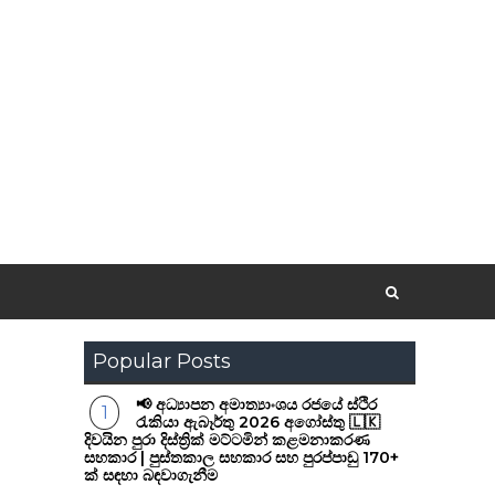
Popular Posts
📢 අධ්‍යාපන අමාත්‍යාංශය රජයේ ස්ථිර
රැකියා ඇබෑර්තු 2026 අගෝස්තු 🇱🇰
දිවයින පුරා දිස්ත්‍රික් මට්ටමින් කළමනාකරණ
සහකාර | පුස්තකාල සහකාර සහ පුරප්පාඩු 170+
ක් සඳහා බඳවාගැනීම