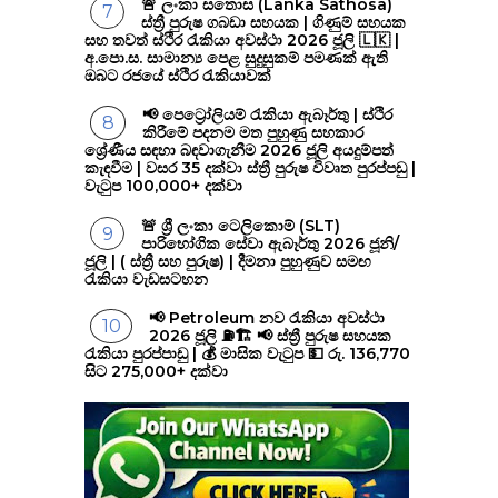
🚨 ලංකා සතොස (Lanka Sathosa)
ස්ත්‍රී පුරුෂ ගබඩා සහයක | ගිණුම් සහයක
සහ තවත් ස්ථිර රැකියා අවස්ථා 2026 ජූලි 🇱🇰 |
අ.පො.ස. සාමාන්‍ය පෙළ සුදුසුකම් පමණක් ඇති
ඔබට රජයේ ස්ථිර රැකියාවක්
📢 පෙට්‍රෝලියම් රැකියා ඇබෑර්තු | ස්ථිර
කිරීමේ පදනම මත පුහුණු සහකාර
ශ්‍රේණීය සඳහා බඳවාගැනීම 2026 ජූලි අයදුම්පත්
කැඳවීම | වසර 35 දක්වා ස්ත්‍රී පුරුෂ විවෘත පුරප්පඩු |
වැටුප 100,000+ දක්වා
🚨 ශ්‍රී ලංකා ටෙලිකොම් (SLT)
පාරිභෝගික සේවා ඇබෑර්තු 2026 ජූනි/
ජූලි | ( ස්ත්‍රී සහ පුරුෂ) | දීමනා පුහුණුව සමඟ
රැකියා වැඩසටහන
📢 Petroleum නව රැකියා අවස්ථා
2026 ජූලි ⛽🏗️ 📢 ස්ත්‍රී පුරුෂ සහයක
රැකියා පුරප්පාඩු | 💰 මාසික වැටුප 💵 රු. 136,770
සිට 275,000+ දක්වා