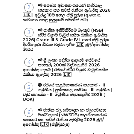
📢 සෞඛ්‍ය අමාත්‍යාංශයෙන් කාර්යාල
සහකාර සහ තවත් රැකියා ඇබෑර්තු 2026
🇱🇰 | අවුරුදු 18ට ඉහල ස්ත්‍රී පුරුෂ (අ.පො.ස.
සාමාන්‍ය පෙළ සුදුසුකම් පමණක් සිට)
📢 ජාතික ඉතිරිකිරීමේ බැංකුව (NSB)
ස්ථිර විශ්‍රාම වැටුප් සහිත රැකියා ඇබෑර්තු
2026| Grade III & Grade IV Level ස්ත්‍රී පුරුෂ
දිවයිනපුරා විවෘත බඳවාගැනීම 🇱🇰 ජූලි/අගෝස්තු
මාසය
📢 ශ්‍රී ලංකා දේශීය ආදායම් සේවයේ
තනතුරු 200ක් බඳවාගැනීම 2026
අගෝස්තු ගැසට් | රජයේ ස්ථිර විශ්‍රාම වැටුප් සහිත
රැකියා ඇබෑර්තු 2026 🇱🇰
🔴 රජයේ කළමනාකරණ සහකාර - III
ශ්‍රේණිය | පුස්තකාල සේවක - III ශ්‍රේණිය |
වැඩ සහායක - III ශ්‍රේණිය බඳවාගැනීම 2026 (
UOK)
📢 ජාතික ජල සම්පාදන හා ජලාපවහන
මණ්ඩලයේ (NWSDB) කලමනාකරණ
සහකාර සහ තවත් රැකියා ඇබෑර්තු 2026 ජූලි/
අගෝස්තු 🇱🇰 (ස්ත්‍රී/පුරුෂ)