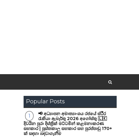
Popular Posts
📢 අධ්‍යාපන අමාත්‍යාංශය රජයේ ස්ථිර
රැකියා ඇබෑර්තු 2026 අගෝස්තු 🇱🇰
දිවයින පුරා දිස්ත්‍රික් මට්ටමින් කළමනාකරණ
සහකාර | පුස්තකාල සහකාර සහ පුරප්පාඩු 170+
ක් සඳහා බඳවාගැනීම