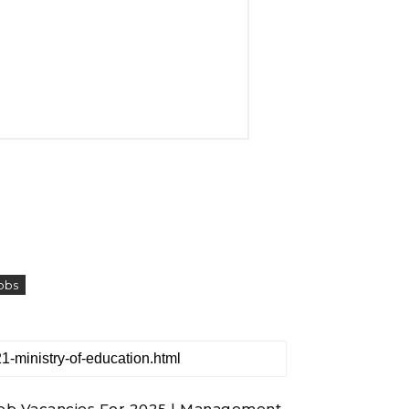
obs
 Job Vacancies For 2025 | Management