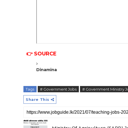
👉
SOURCE
Dinamina
Tags
# Government Jobs
# Government Ministry J
Share This
Ministry Of Agriculture (SAPP)