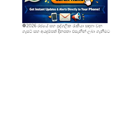
🛑2026 රජයේ සහ පුද්ගලික රැකියා සඳහා වන
ගැසට් සහ අයදුම්පත් දිනපතා එසැනින් ලබා ගැනීමට