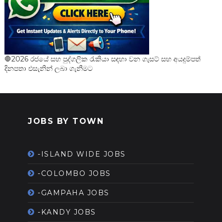
🛑2026 රජයේ සහ පුද්ගලික රැකියා සඳහා වන ගැසට් සහ අයදුම්පත්
දිනපතා එසැනින් ලබා ගැනීමට
JOBS BY TOWN
-ISLAND WIDE JOBS
-COLOMBO JOBS
-GAMPAHA JOBS
-KANDY JOBS