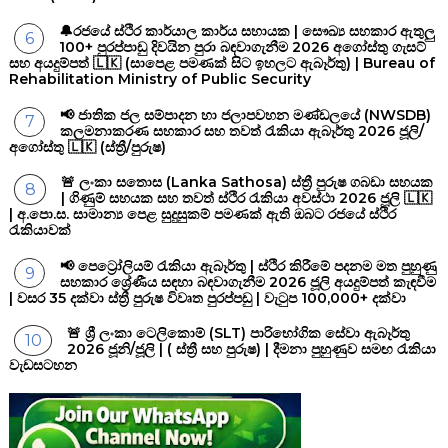
🔔රජයේ ස්ථිර කාර්යාල කාර්ය සහායක | සෞඛ්‍ය සහකාර ඇතුලු
100+ පුරප්පාඩු දිවයින පුරා බඳවාගැනීම 2026 අගෝස්තු ගැසට්
සහ අයදුම්පත් 🇱🇰 (සාපෙළ පමණක් සිට ඉහලට ඇබෑර්තු) | Bureau of
Rehabilitation Ministry of Public Security
📢 ජාතික ජල සම්පාදන හා ජලාපවහන මණ්ඩලයේ (NWSDB)
කලමනාකරණ සහකාර සහ තවත් රැකියා ඇබෑර්තු 2026 ජූලි/
අගෝස්තු 🇱🇰 (ස්ත්‍රී/පුරුෂ)
🚨 ලංකා සතොස (Lanka Sathosa) ස්ත්‍රී පුරුෂ ගබඩා සහයක
| ගිණුම් සහයක සහ තවත් ස්ථිර රැකියා අවස්ථා 2026 ජූලි 🇱🇰
| අ.පො.ස. සාමාන්‍ය පෙළ සුදුසුකම් පමණක් ඇති ඔබට රජයේ ස්ථිර
රැකියාවක්
📢 පෙට්‍රෝලියම් රැකියා ඇබෑර්තු | ස්ථිර කිරීමේ පදනම මත පුහුණු
සහකාර ශ්‍රේණීය සඳහා බඳවාගැනීම 2026 ජූලි අයදුම්පත් කැඳවීම
| වසර 35 දක්වා ස්ත්‍රී පුරුෂ විවෘත පුරප්පඩු | වැටුප 100,000+ දක්වා
🚨 ශ්‍රී ලංකා ටෙලිකොම් (SLT) පාරිභෝගික සේවා ඇබෑර්තු
2026 ජූනි/ජූලි | ( ස්ත්‍රී සහ පුරුෂ) | දීමනා පුහුණුව සමඟ රැකියා
වැඩසටහන