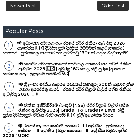
Newer Post
Older Post
Popular Posts
📢 අධ්‍යාපන අමාත්‍යාංශය රජයේ ස්ථිර රැකියා ඇබෑර්තු 2026
අගෝස්තු 🇱🇰 දිවයින පුරා දිස්ත්‍රික් මට්ටමින් කළමනාකරණ
සහකාර | පුස්තකාල සහකාර සහ පුරප්පාඩු 170+ ක් සඳහා බඳවාගැනීම
📢 සෞඛ්‍ය අමාත්‍යාංශයෙන් කාර්යාල සහකාර සහ තවත් රැකියා
ඇබෑර්තු 2026 🇱🇰 | අවුරුදු 18ට ඉහල ස්ත්‍රී පුරුෂ (අ.පො.ස.
සාමාන්‍ය පෙළ සුදුසුකම් පමණක් සිට)
📢 ශ්‍රී ලංකා දේශීය ආදායම් සේවයේ තනතුරු 200ක් බඳවාගැනීම
2026 අගෝස්තු ගැසට් | රජයේ ස්ථිර විශ්‍රාම වැටුප් සහිත රැකියා
ඇබෑර්තු 2026 🇱🇰
📢 ජාතික ඉතිරිකිරීමේ බැංකුව (NSB) ස්ථිර විශ්‍රාම වැටුප් සහිත
රැකියා ඇබෑර්තු 2026| Grade III & Grade IV Level ස්ත්‍රී
පුරුෂ දිවයිනපුරා විවෘත බඳවාගැනීම 🇱🇰 ජූලි/අගෝස්තු මාසය
🔴 රජයේ කළමනාකරණ සහකාර - III ශ්‍රේණිය | පුස්තකාල
සේවක - III ශ්‍රේණිය | වැඩ සහායක - III ශ්‍රේණිය බඳවාගැනීම
2026 ( UOK)